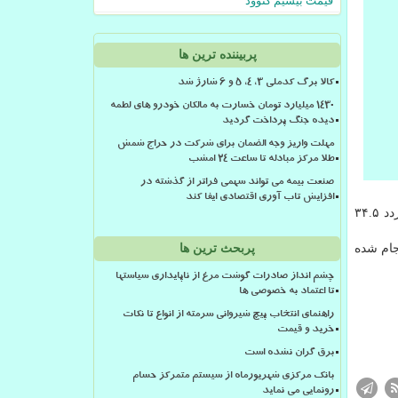
قیمت بیسیم کنوود
پربیننده ترین ها
کالا برگ کدملی 3، 4، 5 و 6 شارژ شد
۱۴۳۰ میلیارد تومان خسارت به مالکان خودرو های لطمه
دیده جنگ پرداخت گردید
مهلت واریز وجه الضمان برای شرکت در حراج شمش
طلا مرکز مبادله تا ساعت ۲۴ امشب
صنعت بیمه می تواند سهمی فراتر از گذشته در
افزایش تاب آوری اقتصادی ایفا کند
در شبانه روز گذشته، برپایه آخرین اطلاعات دریافتی از ۲ هزار و ۲۲۳ ترددشمار فعال در محورهای برون شهری، نسبت به روز قبل تردد ۳۴.۵
 چهار تا پنج انجام شده
پربحث ترین ها
چشم انداز صادرات گوشت مرغ از ناپایداری سیاستها
تا اعتماد به خصوصی ها
راهنمای انتخاب پیچ شیروانی سرمته از انواع تا نکات
خرید و قیمت
برق گران نشده است
بانک مرکزی شهریورماه از سیستم متمرکز حسام
رونمایی می نماید