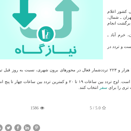
 کشور اعلام
هران ـ شمال،
برگشت انجام
 خرم آباد ـ
 همدان کیلومتر ۱۱۰ مسدود است و تردد در
همچنین سهم وسایل نقلیه سنگین از این ترددها ۷.۱ درصد است. اوج تردد بین ساعات ۱۹ تا ۲۰ و کمترین تردد بین ساعات
 تری را برای
سفر
انتخاب کنند.
1586
5
/
5.0