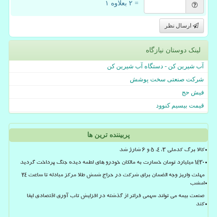
= ۲ بعلاوه ۱
ارسال نظر
لینک دوستان نیازگاه
آب شیرین کن - دستگاه آب شیرین کن
شرکت صنعتی سخت پوشش
فیش حج
قیمت بیسیم کنوود
پربیننده ترین ها
کالا برگ کدملی 3، 4، 5 و 6 شارژ شد
۱۴۳۰ میلیارد تومان خسارت به مالکان خودرو های لطمه دیده جنگ پرداخت گردید
مهلت واریز وجه الضمان برای شرکت در حراج شمش طلا مرکز مبادله تا ساعت ۲۴
امشب
صنعت بیمه می تواند سهمی فراتر از گذشته در افزایش تاب آوری اقتصادی ایفا
کند