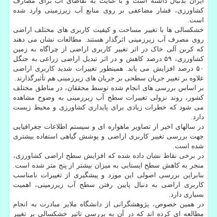
ایران بدنبال داشته است و با عنایت به تقاضای آب برای مصارف
کشاورزی، فشار مضاعفی بر روی منابع آب زیرزمینی وارد شده
است.
خشکسالی ها با تغییر مساحت و کیفیت کاربری های مختلف اراضی
روی مصرف آب زیرزمینی اثرگذار هستند. مطالعات نشان می دهند
که کربن آلی خاک در اثر تغییر کاربری اراضی از چراگاه به زمین
کشاورزی، ۵۹ درصد کاهش و در اثر تبدیل اراضی زراعی به جنگل
۵۰ درصد افزایش می یابد. همینطور تغییرات شدید کاربری اراضی
علاوه بر تغییر جریان سطحی بر جریان های زیرزمینی هم تأثیرگذارند.
بر اساس بررسی های انجام شده توسط محققان، در مناطق مختلف
کشور، روند نزولی تغییرات سطح آب زیرزمینی به وضوح مشاهده
می شود که خطرات زیادی برای پایداری کشاورزی و محیط زیست
دارد.
در سالهای اخیر از تصاویر ماهواره ای و سیستم اطلاعات جغرافیایی
جهت بررسی تغییر کاربری اراضی و پوشش گیاهی استفاده بیشتری
شده است.
در برخی نقاط نشان داده شده که افزایش سطح اراضی کشاورزی،
منجر به کاهش سطح ایستابی به میزان بیشتر از پنج متر شده است.
بنابراین بررسی اصولی این مورد و پیشگیری از تغییرات نامناسب
کاربری اراضی به دنبال پایین رفتن سطح آب زیرزمینی، اهمیت
بسیاری دارد.
در همین خصوص، پژوهشگرانی از دانشگاه ملایر مبادرت به انجام
مطالعه ای کرده اند که در آن به بررسی تاثیر خشکسالی بر تغییر