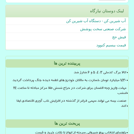
لینک دوستان نیازگاه
آب شیرین کن - دستگاه آب شیرین کن
شرکت صنعتی سخت پوشش
فیش حج
قیمت بیسیم کنوود
پربیننده ترین ها
کالا برگ کدملی 3، 4، 5 و 6 شارژ شد
۱۴۳۰ میلیارد تومان خسارت به مالکان خودرو های لطمه دیده جنگ پرداخت گردید
مهلت واریز وجه الضمان برای شرکت در حراج شمش طلا مرکز مبادله تا ساعت ۲۴
امشب
صنعت بیمه می تواند سهمی فراتر از گذشته در افزایش تاب آوری اقتصادی ایفا
کند
پربحث ترین ها
راهنمای انتخاب پیچ شیروانی سرمته از انواع تا نکات خرید و قیمت