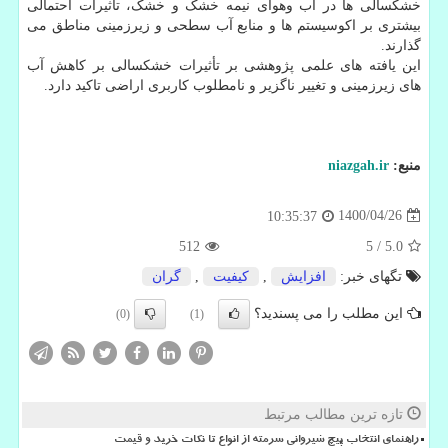
خشکسالی ها در آب وهوای نیمه خشک و خشک، تأثیرات احتمالی
بیشتری بر اکوسیستم ها و منابع آب سطحی و زیرزمینی مناطق می
گذارند.
این یافته های علمی پژوهشی بر تأثیرات خشکسالی بر کاهش آب
های زیرزمینی و تغییر ناگزیر و نامطلوب کاربری اراضی تاکید دارد.
منبع:
niazgah.ir
1400/04/26
10:35:37
512
5
/
5.0
تگهای خبر:
افزایش
,
كیفیت
,
گران
این مطلب را می پسندید؟
(0)
(1)
تازه ترین مطالب مرتبط
راهنمای انتخاب پیچ شیروانی سرمته از انواع تا نکات خرید و قیمت