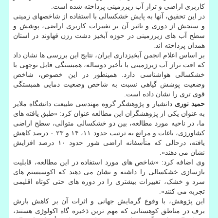
کاربری اراضی و تراز آب زیرزمینی پرداخته شده است.
در این تحقیق، آنها به پایش خشکسالی با استفاده از شاخصهای زمینی
و سنجش از دوری و تاثیر آن بر تغییرات کاربری اراضی، پوشش و
سطح آب های زیرزمینی در حوزه آبخیز دشت رزن قهاوند در استان
همدان پرداخته اند.
بر اساس اعلام انجمن آبخیزداری ایران، نتایج این بررسی ها نشان داد
که افت تراز آب زیرزمینی با تأخیر دوساله، همبستگی قابل توجهی با
خشکسالی هواشناسی دارد. همینطور در این خصوص، شاخص
وضعیت پوشش گیاهی نسبت به شاخص وضعیت دمایی همبستگی
قوی تری را نشان داده است.
حمید نوری
دانشیار و پژوهشگر گروه مهندسی طبیعت دانشگاه ملایر
به عنوان یکی از پژوهشگران این مطالعه عنوان کرد: «طبق یافته های
ما، در ناحیه مورد مطالعه، بین دو خشکسالی متوالی، سطح اراضی
کشاورزی، باغات و مراتع به ترتیب حدود ۱۱، ۱۴ و ۰.۲۳ درصد کاهش
یافته، درحالی که متأسفانه اراضی شور حدود ۱۰ درصد افزایش
نشان می دهند».
وی اضافه کرد: «شاخص های مورد استفاده در این مطالعه، قابلیت
بازسازی خشکسالی را داشته و نشان می دهند که اکوسیستم های
سرد و خشک، تغییرات بیشتری را در دوره های حتی کوتاه اقلیمی
تجربه می کنند».
این پژوهش، با وقوع گرمایش جهانی و اثرات آن بر کاهش بارش
برف در مناطق کوهستانی که مهم ترین ذخیره گاه اکولوژی هستند،