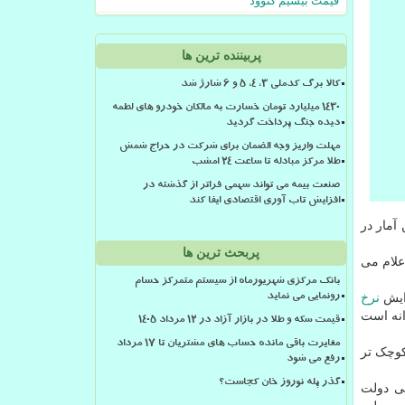
قیمت بیسیم کنوود
پربیننده ترین ها
کالا برگ کدملی 3، 4، 5 و 6 شارژ شد
۱۴۳۰ میلیارد تومان خسارت به مالکان خودرو های لطمه
دیده جنگ پرداخت گردید
مهلت واریز وجه الضمان برای شرکت در حراج شمش
طلا مرکز مبادله تا ساعت ۲۴ امشب
صنعت بیمه می تواند سهمی فراتر از گذشته در
افزایش تاب آوری اقتصادی ایفا کند
آمار در
پربحث ترین ها
علام می
بانک مرکزی شهریورماه از سیستم متمرکز حسام
زایش
نرخ
رونمایی می نماید
انه است
قیمت سکه و طلا در بازار آزاد در ۱۲ مرداد ۱۴۰۵
مغایرت باقی مانده حساب های مشتریان تا 17 مرداد
کوچک تر
رفع می شود
گذر پله نوروز خان کجاست؟
لی دولت