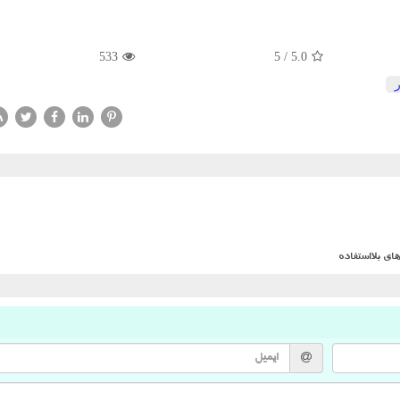
533
5
/
5.0
ر
ی بلااستفاده