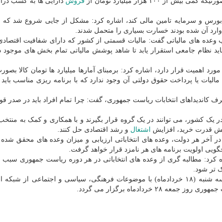
فروش
دارایی ها به کسب درآ
ار بورس و سرمایه تامین مالی کند، اشاره کرد: مشکل از جایی شروع شد که ای
 وارد آن شده بودند خسارت بسیاری را متحمل شدند.
ب وعده های مالیاتی گفت: مالیات قسمتی از کشور که دارای شفافیت اقتصادی
اید نظام جامعی استقرار یابد تا شاهد پوشش مالیاتی تمام بخش های موجود 
ورد اهمیت قرار دارد، اشاره کرد: برمبنای آمارها میلیارد ها تومان کالا بصور
لیات یا پرداخت حقوق دولتی آن وجود ندارد که با برنامه ریزی مناسب باید م
رف کاندیداهای انتخابات ریاست جمهوری، گفت: چرا تمام افراد باید در صدر قو
در یک کشور، می توانند در یک گروه قرار بگیرند و با همکاری و کمک به منتخ
ایش قدرت خرید، افزایش
اشتغال
و رشد اقتصادی حل کنند.
ا در آخر هر دولت، وعده های انتخاباتی ارزیابی و میزان وعده های محقق ش
یی اولویت برنامه های هر نامزد قرار خواهد گرفت.
ره کرد: مطالبه گری از وعده های انتخاباتی در هر دوره ریاست جمهوری سبب
ک تر شود.
به گزارش نیازگاه به نقل از ایرنا، و دومین مناظره روز سه شنبه (۱۸ خردادماه) با موضوعات فرهنگی، سیاسی و اجتماعی از
خردادماه برگزار می گردد.