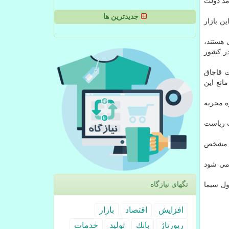
مد دولت
جدیدترین ها
ن بازار
 هستند،
در کشور
ت قاچاق
انع این
ه مجریه
ب ریاست
ده مشخص
 می شود
تگهای نیازگاه
 شبکه اول سیما
افزایش
اقتصاد
بازار
رپورتاژ
بانك
تولید
خدمات