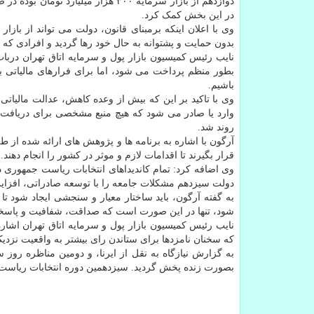
دوازدهم از بازار سرمایه ۳۰۰ هزار میلیارد تومان بوده در صورتیکه کمی بیش از ۱۰۰ هزار میلیارد تومان از
در این بخش کمک کرد.
وی با اعلان اینکه برمبنای قانون، دولت می تواند از باز
بدون حمایت و پشتوانه به حال خود رها گردید و افرادی که
نایب رئیس کمیسیون بازار پول و سرمایه اتاق تهران دربا
بطور منظم پرداخت می شود، اما برای فرارهای مالیاتی ب
باشیم.
وی با تاکید بر این که بیش از وعده کاهش، عدالت مالیاتی م
وارد یا صادر می شود که هیچ منبع مشخصی برای دریافت ما
روند شد.
آرگون با اشاره به برنامه ها و پژوهش های ارائه شده از ط
قرار بگیرند تا اقدامات لازم و موثر در کشور را انجام دهند.
وی اضافه کرد: تمام کاندیداهای انتخابات ریاست جمهوری 
دولت سیزدهم مشکلات جامعه را با توسعه صادراتی، افز
به گفته آرگون، باید ساختار معیار و سنجشی ایجاد شود ت
شود، تنها در این صورت است که صداقت، شفافیت و پاسخگو
نایب رئیس کمیسیون بازار پول و سرمایه اتاق تهران اشا
که سخنان نامزدها برای ستاندن رای بیشتر به واقعیت نزدی
بصورت زنده پخش گردید. سیزدهمین دوره انتخابات ریاست جمهوری روز جمعه ۲۸ 