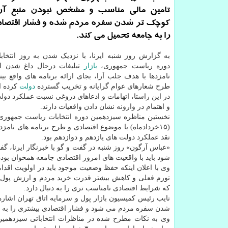
تامین مالی مناسب و مشخص نبودن منبع آن
کوچک تر شدن سفره مردم شده و فشار اقتصاد
را به جامعه تحمیل می کند.
به گزارش روز شنبه ایرنا، با نزدیک شدن به روز انتخا
دوره ریاست جمهوری،
بازار
تبلیغات درحال داغ شدن 
نامزدها با هدف جلب آرا، بجای ارائه برنامه های واقع بین
طرح شعارهای عوام گرایانه و تخریب گسترده
دولت
کرده ان
در این راستا، اتهامات و ادعاهای دروغی نسبت عملکرد د
و اهتمام در وارونه نشان دادن واقعیات دارند.
نخستین مناظره سیزدهمین دوره انتخابات ریاست جمهوری 
(۱۵خردادماه) با موضوع اقتصادی و طرح برنامه های نامز
نقد عملکرد دولت های یازدهم و دوازدهم بود.
«عباس آرگون» روز شنبه در گفت و گو با خبرنگار ایرنا، گف
شود باید با واقعیت های امروز اقتصادی جامعه همخوان بو
وی با اعلان اینکه حفظ وضعیت موجود باید در اولویت اقدام
تورم فعلی و کاهش بیشتر قدرت خرید مردم و ارزش پول ملی
که شرایط اقتصادی نامناسب تری را به دنبال دارد.
نایب رئیس کمیسیون بازار پول و سرمایه اتاق تهران اشار
شدن سفره مردم می شود و فشار اقتصادی بیشتری را به ج
وی به نکات مطرح شده در مناظرات انتخاباتی سیزدهمین 