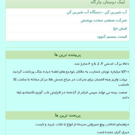
لینک دوستان نیازگاه
آب شیرین کن - دستگاه آب شیرین کن
شرکت صنعتی سخت پوشش
فیش حج
قیمت بیسیم کنوود
پربیننده ترین ها
کالا برگ کدملی 3، 4، 5 و 6 شارژ شد
۱۴۳۰ میلیارد تومان خسارت به مالکان خودرو های لطمه دیده جنگ پرداخت گردید
مهلت واریز وجه الضمان برای شرکت در حراج شمش طلا مرکز مبادله تا ساعت ۲۴
امشب
صنعت بیمه می تواند سهمی فراتر از گذشته در افزایش تاب آوری اقتصادی ایفا
کند
پربحث ترین ها
راهنمای انتخاب پیچ شیروانی سرمته از انواع تا نکات خرید و قیمت
برق گران نشده است