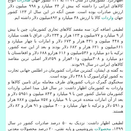
اظهارکرد: کشورمان در سال ۱۳۹۹ به ۱۴۳ کشور جهان
صادرات
انواع
کالاهای ایرانی را داشته که بیش از ۳۴ میلیارد و ۹۹۸ میلیون دلار
ارزش صادرات بوده است. ضمن آنکه در این سال از ۱۲۳ کشور
جهان
واردات
کالا با ارزش ۳۸ میلیارد و ۸۹۲میلیون دلار داشته ایم.
لطیفی اضافه کرد: سه مقصد کالاهای تجاری کشورمان، چین با بیش
از ۹ میلیارد و ۷۷میلیون و ۱۲۳ هزار و ۲۳۴ دلار، عراق با هفت میلیارد
و ۴۴۸ میلیون و ۴۳۱ هزار و ۶۷۳ دلار و امارات با چهار میلیارد و
۶۶۱میلیون و ۶۲۱ هزار و ۶۸۲ دلار بودند و بعد از این سه کشور،
ترکیه با دو میلیارد و ۵۳۶میلیون و ۶۱۶ هزارو ۶۸۸ دلار و افغانستان با
دو میلیارد و ۳۰۸میلیون و۴۰۱هزار و ۲۵۹دلار اصلی ترین مقاصد
کالاهای ایرانی در سال ۹۹بودند.
به گفته ی ایشان، کمترین صادرات کشورمان در اطلس جهانی تجارت
به کشور لوکزامبورگ با ۴۴۸ دلار بوده است.
سخنگوی گمرک درباب کشورهای طرف معامله برای تامین کالاها و
واردات به کشورمان اظهار داشت: در سال قبل مبدا اصلی واردات
کشورمان شامل کشور چین با ۹ میلیارد و ۸۴۳ میلیون و ۵۹۵۱ دلار و
بعد از آن امارات متحده عربی با ۹ میلیارد و ۷۵۷ میلیون و ۷۸۷ هزار
و ۵۹۱ دلار و ترکیه با چهار میلیارد و ۴۰۰ میلیون و ۹۱ هزار و ۸۲ دلار
هستند.
لطیفی اظهار داشت: نزدیک به ۵۰ درصد صادرات کشور در سال
۱۳۹۹،
محصولات
پتروشیمی و پایه نفتی، ۲۰ درصد محصولات معدنی