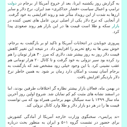
به گزارش روز یکشنبه ایرنا، بعد از خروج آمریکا از برجام در
دولت
ترامپ و اعمال سیاست «فشار حداکثری» ضد ایران، نرخ دلار و سایر
ارزها به شدت از این رویداد متأثر شد و روند افزایشی به خود گرفت.
از آنجایی که نرخ دلار یکی از اصلی ترین عامل های تعیین کننده در
بازار
سکه و طلا است قیمت ها در این بازار هم روند صعودی پیدا
کرد.
پیروزی جوبایدن در انتخابات آمریکا و تاکید او بر بازگشت به برجام،
خوش بینی ها به رفع تحریم را افزایش داد. در نتیجه این تغییر کاهش
قیمت دلار روز به روز بیشتر شد، دلاری که مرز ۳۰ هزار تومان را هم
رد کرده بود سیر نزولی به خود گرفت و تا کانال ۲۰ هزار تومانی هم
عقب نشینی کرد. با این وجود خیلی زود مشخص شد که بازگشت به
برجام آسان نیست و امکان دارد زمان بر شود. به همین خاطر نرخ
دلار باردیگر افزایش یافت.
در بهمن ماه، فعالان بازار بیشتر نظاره گر اختلافات طرفین بودند، اما
در اسفند نشانه های مثبت کم کم نمایان شد. شروع اولین روز آخرین
ماه سال ۱۳۹۹ با سه سیگنال مهم برجامی همراه بود که می توانست
قیمت ها را در هر دو بازار دلار و طلا وارد کانال نزولی کند.
«ند پرایس»، سخنگوی وزارت خارجه آمریکا از آمادگی کشورش
برای حضور در نشست گروه ۱+۵ و ایران به منظور بحث درباره