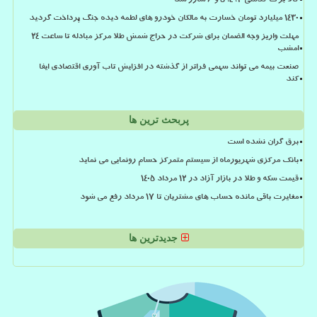
کالا برگ کدملی 3، 4، 5 و 6 شارژ شد
۱۴۳۰ میلیارد تومان خسارت به مالکان خودرو های لطمه دیده جنگ پرداخت گردید
مهلت واریز وجه الضمان برای شرکت در حراج شمش طلا مرکز مبادله تا ساعت ۲۴
امشب
صنعت بیمه می تواند سهمی فراتر از گذشته در افزایش تاب آوری اقتصادی ایفا
کند
پربحث ترین ها
برق گران نشده است
بانک مرکزی شهریورماه از سیستم متمرکز حسام رونمایی می نماید
قیمت سکه و طلا در بازار آزاد در ۱۲ مرداد ۱۴۰۵
مغایرت باقی مانده حساب های مشتریان تا 17 مرداد رفع می شود
جدیدترین ها