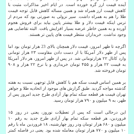
آینده قیمت ارز گره خورده است. در ایام اخیر مذاکرات مثبت با
کاهش قیمت ارز همراه شد و همین مساله کاهش قابل توجه قیمت
طلا را هم به همراه داشت. سیر نزولی به صورتی بود که مردم از
ترس اینکه قیمت دلار و طلا بیشتر پایین بیاید برای فروش هجوم
آورده و به همین خاطر عرضه بسیار افزایش یافت. البته تقاضایی هم
وجود نداشت. خریداران منتظر قیمت های پایین تر هستند.
اگرچه تا ظهر امروز، قیمت دلار همچنان بالای 23 هزار تومان بود اما
پس از ظهر دلار آمریکا با از دست دادن مقاومت ۲۳ هزار تومانی
وارد کانال ۲۲ هزارتومانی شد. در پس از ظهر امروز، هر دلار آمریکا
به قیمت ۲۲ هزار و ۴۵۵ تومان خریداری و با نرخ ۲۲ هزار و ۹۰۸
تومان فروخته شد.
بر همین اساس قیمت سکه هم با کاهش قابل توجهی نسبت به هفته
گذشته مواجه گردید. طبق گزارش های موجود از اتحادیه طلا و جواهر
تهران قیمت هر قطعه سکه تمام بهار آزادی طرح جدید امروز پس از
ظهر، به ۹ میلیون و ۷۹۰ هزار تومان رسید.
این درحالی است که پس از تعطیلات نوروز، یعنی در روز ۱۵
فروردین، هر قطعه سکه تمام بهار آزادی طرح جدید به رقم ۱۰
میلیون و ۶۸۰ هزار تومان ودر روز چهارشنبه، ۱۸ فروردین ماه با رقم
۱۰ میلیون و ۷۷۰ هزار تومان معامله شده بود. یعنی در فاصله کمتر