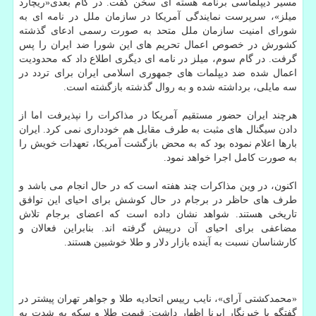
مسیر دیپلماسی برنامه هسته ای سخن گفت. در گام بعدی«ریچارد
میلز»، سرپرست نمایندگی آمریکا در سازمان ملل در نامه ای به
شورای امنیت سازمان ملل متحد به صورت رسمی ادعای گذشته
کشورش در خصوص اعمال تحریم های این شورا ضد ایران را پس
گرفت. در گام سوم، میلز در نامه ای دیگری اطلاع داد که محدودیت
اعمال شده ضد دیپلمات های جمهوری اسلامی ایران برای تردد در
سه مایلی، برداشته شده و به روال گذشته بازگشته است.
هرچند ایران حضور مستقیم آمریکا در مذاکرات را نپذیرفت اما از
دادن سیگنال های مثبت به طرف مقابل هم خودداری نمی کرد. ایران
بارها اعلام نموده بود که به محض بازگشت آمریکا، تعهدات خویش را
به صورت کامل اجرا خواهد نمود.
اکنون، در وین مذاکرات چند هفته است که در حال انجام می باشد و
طرف های حاظر در برجام در حال کوشش برای احیای این توافق
تاریخی هستند. شواهد نشان داده است که اعضای برجام تلاش
مضاعفی برای احیای آن درپیش گرفته اند. بنابراین فعالان و
کارشناسان نسبت به آینده بازار دلار و طلا خوشبین هستند.
«محمدکشتی آرای»، نایب رییس اتحادیه طلا و جواهر تهران پیشتر در
گفتگو با خبرنگار ایرنا اظهار داشت: قیمت طلا و سکه به شدت به