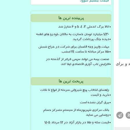
قیمت بیسیم کنوود
پربیننده ترین ها
کالا برگ کدملی 3، 4، 5 و 6 شارژ شد
۱۴۳۰ میلیارد تومان خسارت به مالکان خودرو های لطمه
دیده جنگ پرداخت گردید
مهلت واریز وجه الضمان برای شرکت در حراج شمش
طلا مرکز مبادله تا ساعت ۲۴ امشب
صنعت بیمه می تواند سهمی فراتر از گذشته در
 و برای
افزایش تاب آوری اقتصادی ایفا کند
پربحث ترین ها
راهنمای انتخاب پیچ شیروانی سرمته از انواع تا نکات
خرید و قیمت
برق گران نشده است
بانک مرکزی شهریورماه از سیستم متمرکز حسام
رونمایی می نماید
قیمت سکه و طلا در بازار آزاد در ۱۲ مرداد ۱۴۰۵