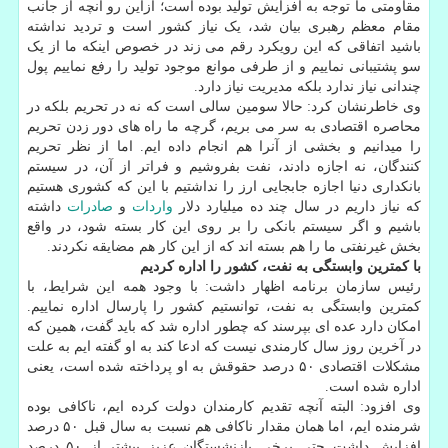
مقاومتی ما توجه به افزایش تولید بوده است؛ ازاین رو آنچه از جانب
مقام معظم رهبری بیان شد، یک نیاز کشور است و تردید نداشته
باشید اتفاقی که این رویکرد رقم می زند در خصوص اینکه ما از یک
سو پشتیبانی نماییم و از طرفی موانع موجود تولید را رفع نماییم پول
چندانی نیاز ندارد بلکه مدیریت نیاز دارد.
وی خاطرنشان کرد: حالا سومین سالی است که نه در تحریم بلکه در
محاصره اقتصادی به سر می بریم، گرچه ما راه های دور زدن تحریم
را میدانیم و بخشی از آنرا هم انجام داده ایم. اما از نظر تحریم
کنندگان، نه اجازه دادند، نفت بفروشیم و فراتر از آن، در سیستم
بانکداری دنیا اجازه جابجایی ارز را نداشتیم با این که کشوری هستیم
که نیاز داریم در سال چند ده میلیارد دلار
واردات
و
صادرات
داشته
باشیم و اگر سیستم بانکی را بر روی این کار بسته شود، در واقع
بخش غیرنفتی ما را هم بسته اند که از این کار هم مضایقه نکردند.
با کمترین وابستگی به نفت، کشور را اداره کردیم
رئیس سازمان برنامه اظهار داشت: با وجود همه این شرایط، با
کمترین وابستگی به نفت، توانستیم کشور را پارسال اداره نماییم.
امکان دارد عده ای بپرسند که چطور اداره شد که باید گفت، همین که
در آخرین روز سال کارمندی نیست که ادعا کند به او گفته ایم به علت
مشکلات اقتصادی ۵۰ درصد حقوقش به او پرداخته شده است، یعنی
اداره شده است.
وی افزود: البته آنچه تقدیم کارمندان دولت کرده ایم، ناکافی بوده
شرمنده ایم، اما همان مقدار ناکافی هم نسبت به سال قبل ۵۰ درصد
افزایش داشت حتی برخی بازنشستگان عزیز بیشتر از ۵۰ درصد