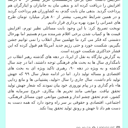
افزایش را دریافت کرده اند و بدهی مان به جانبازان و ایثارگران هم
پرداخت گردید. بدهی مان بابت گندم، به کشاورزان هم پرداخت گردید
و در همین شرایط تحریمی، بیشتر از ۸۰ هزار میلیارد تومان طرح
های عمرانی را مورد بهره برداری قرار دادیم.
نوبخت تصریح کرد: با این وجود بابت مسائلی نظیر تورم، افزایش
قیمت ها و کمیاب شدن برخی اقلام شرمنده مردم هستیم اما بهرحال
دشمنی که فکر می کرد ما چهلمین سال انقلاب را نمی توانیم جشن
بگیریم، شکست خورد و حتی رژیم جدید آمریکا هم قبول کرده که این
فشار حداکثری شکست خورده است.
به گزارش نیازگاه به نقل از ایرنا، در دهه های گذشته رهبر انقلاب در
نامگذاری سال ها به بحث های فرهنگی توجه داشتند، اما در چند سال
گذشته و به ویژه در دهه ۹۰، رهبری تاکید ویژه ای به بحث های
اقتصادی و مساله تولید دارد. اما در ادامه شعار سال ۹۹ که جهش
تولید نام داشت، سال جاری را سال «تولید، پشتیبانی ها و مانع زدایی
ها» نام گذاری و در پیام نوروزی خود بیان نمودند که شعار جهش تولید
تحقق نیافت. موانعی مانند تحریم ها، بیکاری، خروج سرمایه های
کشور، عدم تحقق چشم انداز و همچین موانعی چون مسائل فرهنگی،
اجتماعی، اقتصادی و حقوقی بر سر راه وجود دارد که همه دست به
دست هم داد تا جهش و رونق تولید تحقق پیدا نکند.