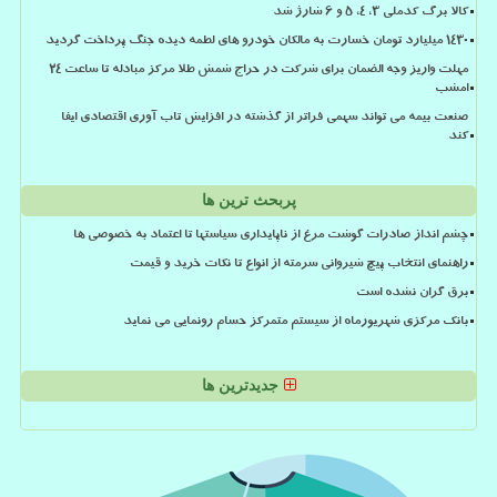
کالا برگ کدملی 3، 4، 5 و 6 شارژ شد
۱۴۳۰ میلیارد تومان خسارت به مالکان خودرو های لطمه دیده جنگ پرداخت گردید
مهلت واریز وجه الضمان برای شرکت در حراج شمش طلا مرکز مبادله تا ساعت ۲۴
امشب
صنعت بیمه می تواند سهمی فراتر از گذشته در افزایش تاب آوری اقتصادی ایفا
کند
پربحث ترین ها
چشم انداز صادرات گوشت مرغ از ناپایداری سیاستها تا اعتماد به خصوصی ها
راهنمای انتخاب پیچ شیروانی سرمته از انواع تا نکات خرید و قیمت
برق گران نشده است
بانک مرکزی شهریورماه از سیستم متمرکز حسام رونمایی می نماید
جدیدترین ها