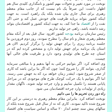
نوبخت در مورد تغییر و تحولات مهم کشور و نامگذاری کلیدی سال هم
اظهار داشت: این صرفاً یک نام نیست که از جانب مقام معظم
رهبری برای سال جاری بیان شده بلکه یک راهبرد است. به جهت
اینکه کشور بتواند برپایه ظرفیت های خودش عمل کند و حتی اگر
نفت را از
اقتصاد
ما جدا کند، به جهت اینکه کشور و اقتصادمان بتواند
رشد داشته باشد، راهی جز تولید نداریم.
رئیس سازمان برنامه
بودجه
کشور افزود: سال قبل بعد از آنکه مقام
معظم رهبری شعار و نام سال را مطرح نمودند، روز دوم فروردین ما
جلسه برنامه ریزی را برای جهش تولید را برگزار کردیم. الان هر
استان یک برنامه برای جهش تولید دارد و مشخص کرده ایم که در
استان چه طرح های تولیدی وجود دارد و ظرفیت های خالی آنها
چیست.
وی اضافه کرد: اگر بتوانیم حرکتی به آنها بدهیم و با مبالغی سرمایه
گذاری، بتوانند کار را شروع کنند؛ چون که اگر بنا براین باشد که کاری
از صفر شروع شود، اینقدر زمان خواهد برد که به جهش نمی رسند،
اما اگر بتوانیم با یک حرکت کوچک طرح های موجودی که در مراحل
پایانی هستند را تکمیل نماییم و وارد چرخه تولید شوند، ناگهان مقدار
زیادی از تولیدات وارد چرخه اقتصادمان می شود.
راه دور ردن تحریم ها را می دانیم
نوبخت اضافه کرد: بنابراین مقام معظم رهبری به درستی بر این کار
شروع شده تاکید نمودند، کاری که نه از سال قبل شروع شده بلکه از
سالهای پیش سند چشم انداز ۲۰ ساله و اساس سیاست های اقتصاد