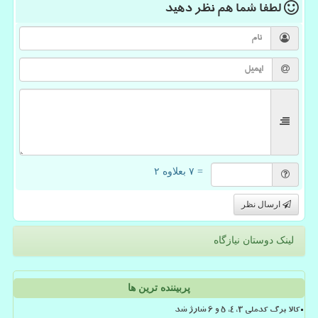
لطفا شما هم
نظر دهید
= ۷ بعلاوه ۲
ارسال نظر
لینک دوستان نیازگاه
پربیننده ترین ها
کالا برگ کدملی 3، 4، 5 و 6 شارژ شد