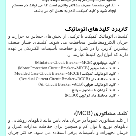
معمولاً معرف ولتاژ فاز به فاز سیستم خواهد بود.
Ui
: این مشخصه معرف حداکثر ولتاژی است که می تواند در سیستم
ایجاد شود و کلید کمپکت قادر به تحمل آن می باشد.
کاربرد کلیدهای اتوماتیک
کلیدهای اتوماتیک کمپکت با ترکیبی از بخش های حساس به حرارت و
جریان الکترومغناطیس محافظت می شوند. کلیدهای فشار ضعیف
بیشترین کاربرد را در کنترل و حفاظت تأسیسات الکتریکی بر عهده
دارند که انواع این کلیدها عبارتند از:
کلید مینیاتوری (
MCB
=
Miniature Circuit Breaker
)
کلید حافظ موتور (
MPCB
=
Motor Protection Circuit Breaker
)
کلید اتوماتیک کمپکت (
MCCB
=
Moulded Case Circuit Breaker
)
کلید محافظ جان (
RCCB
=
Residual Current Circuit Breaker
)
کلید اتوماتیک هوایی (
ACB
=
Air Circuit Breaker
)
کلید گردان یا سلکتور سوئیچ
کلید محافظ جان ترکیبی (
RCBO
)
کلید مینیاتوری (
MCB
):
از کلید مینیاتوری عموماً در جریان های پایین مانند تابلوهای روشنایی و
تابلوهای توزیع با توان کم و همچنین برای حفاظت مدارات کنترل و
فرمان تجهیزات و تأسیسات برقی استفاده می شود. حداکثر جریان