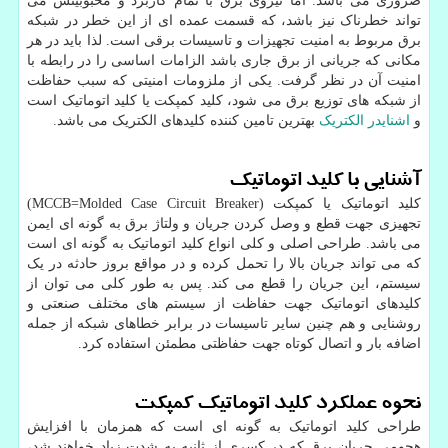
ضروری می باشد. اما نیروی برق با تمام کاربرد و محبوبیتش می
تواند خطرناک نیز باشد، که قسمت عمده ای از این خطر در شبکه
برق مربوط به امنیت تجهیزات و تاسیسات برقی است. لذا باید در هر
مکانی که جریانی از برق جاری باشد الزامات اساسی را در رابطه با
امنیت آن در نظر گرفت. یکی از ملزومات امنیتی که سبب حفاظت
از شبکه های توزیع برق می شود، کلید کمپکت یا کلید اتوماتیک است
و
اشنایدر الکتریک
بهترین تامین کننده کلیدهای الکتریک می باشد.
آشنایی با کلید اتوماتیک
کلید اتوماتیک یا کمپکت (
Molded Case Circuit Breaker
=
MCCB
)
تجهیزی جهت قطع و وصل کردن جریان و ولتاژ برق به گونه ای ایمن
می باشد. طراحی اصلی و کلی انواع کلید اتوماتیک به گونه ای است
که می تواند جریان بالا را تحمل کرده و در مواقع بروز حادثه در یک
سیستم، این جریان را قطع می کند. پس به طور کلی می توان از
کلیدهای اتوماتیک جهت حفاظت از سیستم های مختلف صنعتی و
روشنایی و هم چنین سایر تاسیسات در برابر خطاهای شبکه از جمله
اضافه بار و اتصال کوتاه جهت حفاظتی مطمئن استفاده کرد.
نحوه عملکرد کلید اتوماتیک کمپکت
طراحی کلید اتوماتیک به گونه ای است که همزمان با افزایش
هجومی جریان برق که در کسری از ثانیه به شدت زیاد خواهند شد،