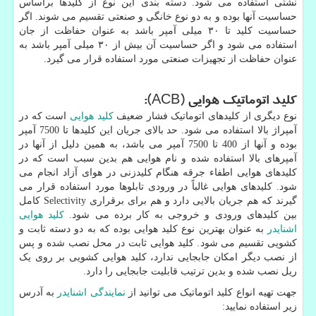
نشتی استفاده می شود. دسته بندی این نوع از کلیدها براساس
حساسیت آنها بوده و به دو نوع خانگی و صنعتی تقسیم می شوند. اگر
حساسیت کلید تا ۳۰ میلی آمپر باشد به عنوان حفاظت از جان
استفاده می شود و اگر حساسیت آن بیش از ۳۰ میلی آمپر باشد به
عنوان حفاظت از تجهیزات صنعتی مورد استفاده قرار می گیرد.
کلید اتوماتیک هوایی (
ACB
):
نوع دیگری از کلیدهای اتوماتیک فشار ضعیف
کلید هوایی
است که در
آمپراژ بالا استفاده می شود. حد بالای جریان این کلیدها تا 7500 آمپر
بوده و آنها از 400 تا 7500 آمپر می باشد، به همین دلیل از آنها در
آمپرهای بالا استفاده شده و نام هوایی هم بدین سبب است که در
کلیدهای هوایی اطفاء جرقه هنگام کلیدزنی در هوای آزاد انجام می
شود. کلیدهای هوایی غالباً در ورودی تابلوها مورد استفاده قرار می
گیرند که هم جریان بالایی دارد و هم برای برقراری
Selectivity
کامل
بین کلیدهای ورودی و خروجی به کار برده می شود.
کلید هوایی
اشنایدر
به عنوان بهترین نوع کلید هوایی بوده که به دو دسته ثابت و
کشویی تقسیم می شود. کلید هوایی ثابت در محل نصب شده و پس
از نصب دیگر امکان جابجایی ندارد، کلید هوایی کشویی بر روی یک
ریل نصب شده و بدین ترتیب قابلیت جابجایی را دارد.
جهت تهیه انواع کلید اتوماتیک می توانید از
نمایندگی اشنایدر
به آدرس
زیر استفاده نمایید: