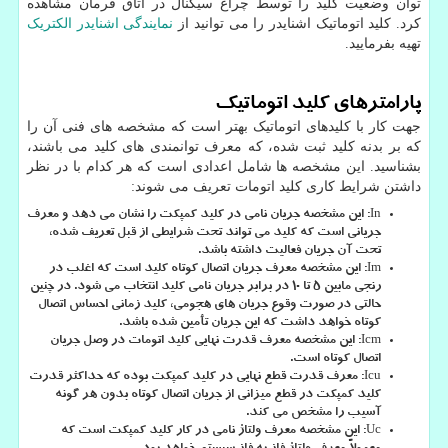
توان وضعیت کلید را توسط چراغ سیگنال در اتاق فرمان مشاهده
کرد. کلید اتوماتیک اشنایدر را می توانید از
نمایندگی اشنایدر الکتریک
تهیه بفرمایید.
پارامترهای کلید اتوماتیک
جهت کار با کلیدهای اتوماتیک بهتر است که مشخصه های فنی آن را
که بر بدنه کلید ثبت شده، که معرف توانمندی ‌های کلید می باشند،
بشناسید. این مشخصه ها شامل اعدادی است که هر کدام با در نظر
داشتن شرایط کاری کلید اتومات تعریف می شوند:
In
: این مشخصه جریان نامی در کلید کمپکت را نشان می دهد و معرف
جریانی است که کلید می تواند تحت شرایطی از قبل تعریف شده،
تحت آن جریان فعالیت داشته باشد.
Im
: این مشخصه معرف جریان اتصال کوتاه کلید است که اغلب در
رنجی مابین ۵ تا ۱۰ در برابر جریان نامی کلید انتخاب می شود. در چنین
حالتی در صورت وقوع جریان های هجومی، کلید زمانی احساس اتصال
کوتاه خواهد داشت که این جریان تأمین شده باشد.
Icm
: این مشخصه معرف قدرت نهایی کلید اتومات در وصل جریان
اتصال کوتاه است.
Icu
: معرف قدرت قطع نهایی در کلید کمپکت بوده که حداکثر قدرت
کلید کمپکت در قطع میزانی از جریان اتصال کوتاه بدون هر گونه
آسیب را مشخص می کند.
Uc
: این مشخصه معرف ولتاژ نامی در کار کلید کمپکت است که