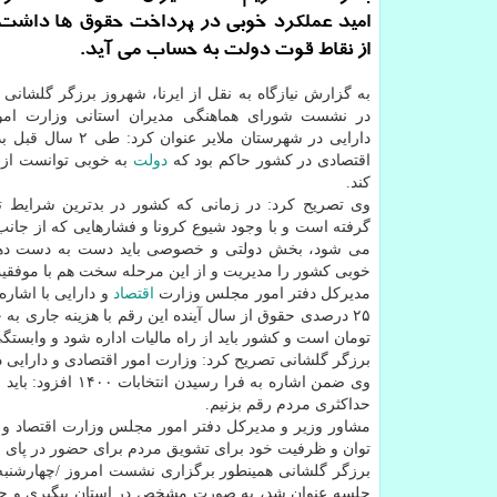
امید عملکرد خوبی در پرداخت حقوق ها داشت 
از نقاط قوت دولت به حساب می آید.
به گزارش نیازگاه به نقل از ایرنا، شهروز برزگر گلشانی 
در نشست شورای هماهنگی مدیران استانی وزارت امور
دارایی در شهرستان ملایر عنوا
اقتصادی در کشور حاکم بود که
دولت
به خوبی توانست از ای
کند.
وی تصریح کرد: در زمانی که کشور در بدترین شرایط تح
گرفته است و با وجود شیوع کرونا و فشارهایی که از جانب
می شود، بخش دولتی و خصوصی باید دست به دست دهند 
خوبی کشور را مدیریت و از این مرحله سخت هم با موفقیت 
مدیرکل دفتر امور مجلس وزارت
اقتصاد
تومان است و کشور باید از راه مالیات اداره شود و وابستگ
برزگر گلشانی تصریح کرد: وزارت امور اقتصادی و دارایی د
وی ضمن اشاره به ف
حداکثری مردم رقم بزنیم.
مشاور وزیر و مدیرکل دفتر امور مجلس وزارت اقتصاد و دارا
توان و ظرفیت خود برای تشویق مردم برای حضور در پای صن
برزگر گلشانی همینطور برگزاری نشست امروز /چهارشنبه/ 
جلسه عنوان شد، به صورت مشخص در استان پیگیری و چنا