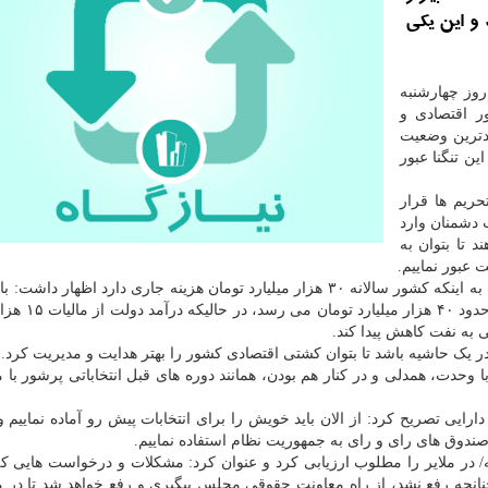
و این یکی
روز چهارشنبه
 اقتصادی و
ن کرد: طی ۲ سال قبل بدترین وضعیت
ن تنگنا عبور
ریم ها قرار
 دشمنان وارد
تا بتوان به
عبور نماییم.
و دارایی با اشاره به اینکه کشور سالانه ۳۰ هزار میلیارد تومان هزینه جاری دارد اظهار دا
۲۵ درصدی حقوق از سال آینده این رقم با هزینه 
ی به نفت کاهش پیدا کند.
ر یک حاشیه باشد تا بتوان کشتی اقتصادی کشور را بهتر هدایت و مدیریت کرد.
را رسیدن انتخابات ۱۴۰۰ افزود: باید با وحدت، همدلی و در کنار هم بودن، همانند دوره های قبل انتخاباتی پرشو
یی تصریح کرد: از الان باید خویش را برای انتخابات پیش رو آماده نماییم و 
دوق های رای و رای به جمهوریت نظام استفاده نماییم.
در ملایر را مطلوب ارزیابی کرد و عنوان کرد: مشکلات و درخواست هایی که
نچه رفع نشد، از راه معاونت حقوقی مجلس پیگیری و رفع خواهد شد تا در