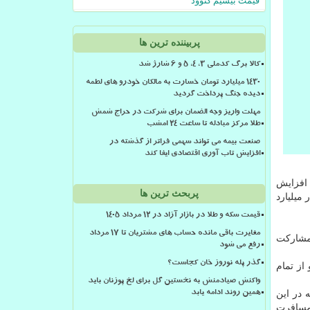
قیمت بیسیم کنوود
پربیننده ترین ها
کالا برگ کدملی 3، 4، 5 و 6 شارژ شد
۱۴۳۰ میلیارد تومان خسارت به مالکان خودرو های لطمه
دیده جنگ پرداخت گردید
مهلت واریز وجه الضمان برای شرکت در حراج شمش
طلا مرکز مبادله تا ساعت ۲۴ امشب
صنعت بیمه می تواند سهمی فراتر از گذشته در
افزایش تاب آوری اقتصادی ایفا کند
شت: با افزایش
پربحث ترین ها
جاری به حدود ۴۰ هزار میلیارد تومان می رسد، در حالیکه درآمد دولت از مالیات ۱۵ هزار میلیارد
قیمت سکه و طلا در بازار آزاد در ۱۲ مرداد ۱۴۰۵
مغایرت باقی مانده حساب های مشتریان تا 17 مرداد
ر با مشارکت
رفع می شود
گذر پله نوروز خان کجاست؟
از تمام
واکنش صیادمنش به نخستین گل برای لخ پوزنان باید
 در این
همین روند ادامه یابد
 مسافرت