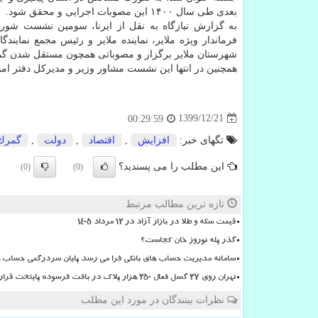
بعدی طی سال ۱۴۰۰ این مصوبات اجرایی و محقق شود.
به گزارش نیازگاه به نقل از ایرنا، سومین نشست شورا
فرماندار ویژه ملایر، نماینده ملایر و رئیس مجمع نمایند
شهرستان ملایر برگزار و مصوباتی همچون مستقل شدن گمرک
همچنین در انتها این نشست مشاور وزیر و مدیرکل دفتر امو
1399/12/21
00:29:59
تگهای خبر:
افزایش
,
اقتصاد
,
دولت
,
گمرك
این مطلب را می پسندید؟
(0)
(0)
تازه ترین مطالب مرتبط
قیمت سکه و طلا در بازار آزاد در ۱۲ مرداد ۱۴۰۵
گذر پله نوروز خان کجاست؟
سامانه مدیریت حساب های بانکی فرا می رسد پایان سردرگمی حساب ها
تهران روی ۲۷ گسل فعال ۲۵۰ هزار پلاک در بافت فرسوده پایتخت قرار دارد
نظرات بینندگان در مورد این مطلب