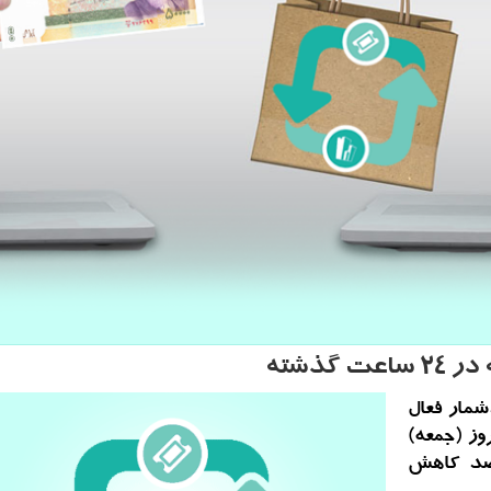
عات دریافتی از 2251 ترددشمار فعال
ز (جمعه)
یه نسبت به روز قبل 16 درصد کاهش