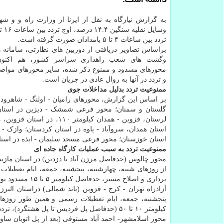
داشته است.
به گزارش نیازگاه به نقل از ایرنا از وزارت راه و و 
تردد بین ساعات ۴ تا ۵ بامدادان صورت گرفته است.
براساس تصاویر دریافتی از دوربین های نظارتی، سامانه 
وگشت های شعب راهداری سراسر کشور، هم اکنون 
محورهای مسدود و ممنوع ذکر شده، سایر محورهای مواصلا
و تردد در آنها به روال عادی در جریان است.
ممنوعیت تردد بدلیل مداخلات جوی
بر اساس این گزارش، محورهای رامیان - اولنگ - شاهرود 
گلستان و سمنان؛ محور فرعی شمشک - دیزین در استان های
لرستان، قزوین - همدان کیل
استان همدان، سروآباد - پاوه در استان کردستان؛ وازک - ب
استان خوزستان؛ محور فرعی مسجد سلیمان - ایذه در استا
ممنوعیت تردد به سبب عملیات کارگاه جاده ای
از روزهای شنبه، چهارشنبه، پنجشنبه، جمعه، ایام تعطیلا
برداری و اصلاح مسیر، حدفاصل کیلومتر ۵ تا ۱۵ مسدود بوده و تردد از محورهای جایگزین هراز و فیروزکوه انجام می شود.
پنجشنبه، جمعه، ایام تعطیلات رسمی و همین طور روزها
کیلومتر ۱۰ تا ۵۰ (حدفاصل پل فردیس تا پل هشتگرد)، تردد همزمان با اجرای عملیات، با محدودیت و رعایت احتیاط انجام می شود.