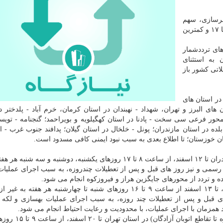
شهرسازی، سهم
وسایل نقلیه سنگین ۱۴.۴ درصد، اوج تردد بین ساعات ۱۶ تا ۱۷ و کمترین
های ترددشمار
به استثنای
تی کشور باز
در استان های
 البرز و تهران، شهداد - نهبندان در استان کرمان، خرم آباد - پلدختر د
ومتر ۱۱۰، در استان قزوین، محور فرعی سی سخت - پادنا در استان کهگیلویه و بویراحمد؛ گنجنامه - ت
لده در استان مازندران؛ پونل - خلخال در استان گیلان؛ پدافند جنوب غرب - ام
ن خوزستان؛ تا اطلاع بعدی به سبب نبود ایمنی کافی مسدود است.
محور چالوس (حدفاصل مرزن آباد تا دزدبن) در استان مازندران تا ۱۲ اسفند، از ساعت ۸ تا ۱۷ روزهای یکشنبه، دوشنبه و س
ت رسمی و نیز روز های قبل و پس از تعطیلات چندروزه، به سبب اجرای عملیات
آزادراه تهران - کرج - قزوین (باند شمالی) دراستان البرز، تا ۱۳ اسفند از ساعت ۹ تا ۱۶ روزهای شنبه تا چهارشنبه هر ه
ی قبل و پس از تعطیلات چند روزه، به سبب اجرای عملیات بهسازی و لکه 
محور اسلامشهر- احمد آباد مستوفی (بعد از پل اتوبان ساو