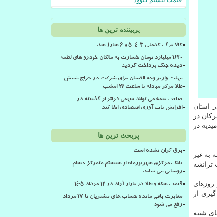
قیمت بیسیم کنوود
پربیننده ترین ها
کالا برگ کدملی 3، 4، 5 و 6 شارژ شد
۱۴۳۰ میلیارد تومان خسارت به مالکان خودرو های لطمه
دیده جنگ پرداخت گردید
مهلت واریز وجه الضمان برای شرکت در حراج شمش
طلا مرکز مبادله تا ساعت ۲۴ امشب
صنعت بیمه می تواند سهمی فراتر از گذشته در
ر استان
افزایش تاب آوری اقتصادی ایفا کند
ویسرکان در
یدیه در
پربحث ترین ها
برق گران نشده است
ه شنبه هر هفته به غیر
 ترانشه
بانک مرکزی شهریورماه از سیستم متمرکز حسام
رونمایی می نماید
فته به غیر از روزهای
قیمت سکه و طلا در بازار آزاد در ۱۲ مرداد ۱۴۰۵
گیری از
مغایرت باقی مانده حساب های مشتریان تا 17 مرداد
رفع می شود
ه تا تقاطع اتوبان آزادگان) در استان تهران تا ۲۰ اسفند، از ساعت ۹ تا ۱۵ روزهای شنبه