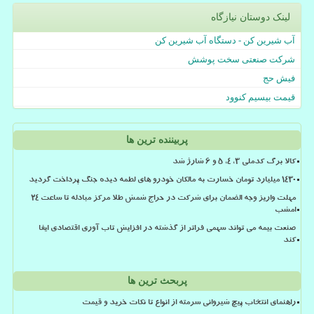
لینک دوستان نیازگاه
آب شیرین کن - دستگاه آب شیرین کن
شرکت صنعتی سخت پوشش
فیش حج
قیمت بیسیم کنوود
پربیننده ترین ها
کالا برگ کدملی 3، 4، 5 و 6 شارژ شد
۱۴۳۰ میلیارد تومان خسارت به مالکان خودرو های لطمه دیده جنگ پرداخت گردید
مهلت واریز وجه الضمان برای شرکت در حراج شمش طلا مرکز مبادله تا ساعت ۲۴
امشب
صنعت بیمه می تواند سهمی فراتر از گذشته در افزایش تاب آوری اقتصادی ایفا
کند
پربحث ترین ها
راهنمای انتخاب پیچ شیروانی سرمته از انواع تا نکات خرید و قیمت