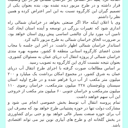
قرار داشته و در طرح مزبور دیده نشده بود، بنده بعنوان یکی از
تصمیم گیران این کارگروه نسبت به این امر اعتراض کرده و همین
نظر را داشتم.
وی با اعلان اینکه حالا اگر صنعتی بخواهد در خراسان شمالی راه
اندازی شود که تغییرات بزرگی در توسعه و آینده استان ایجاد کند؛
تامین آب مورد نیاز آن چالشی اساسی پیش روی استان خواهد بود،
بر ضرورت الحاق خراسان شمالی به طرح مزبور تاکید کرد.
استاندار خراسان شمالی اظهار داشت: در آخر این جلسه با مجاب
شدن اعضای کارگروه استانی منطقه ۵ کشور، مصوبه بهره مندی
خراسان شمالی از پروژه انتقال آب دریای عمان به مسئولان کشوری،
بعنوان نتیجه نشست کاری این کارگروه به تصویب رسید.
بر اساس مطالعات صورت گرفته با اجرای طرح انتقال آب دریای
عمان به شرق کشور، در مجموع امکان برداشت یک میلیارد و ۲۰۰
میلیون متر مکعب از آب دریا فراهم شده و در طرح اولیه استان
سیستان وبلوچستان ۲۲۸ میلیون مترمکعب، خراسان رضوی ۱۱۰
میلیون مترمکعب و خراسان جنوبی ۶۰ میلیون متر مکعب از خروجی
این آب سهم خواهند داشت.
تمام پروسه انتقال آب توسط بخش خصوصی انجام می شود و
مشارکت دولت تنها در حوزه پشتیبانی طرح خواهد بود که مصرف این
آب برای حوزه صنعت بسیار عالی خواهد بود و حتی برای کشاورزی
در بخش گلخانه ای و طرح های آبیاری نوین نیز می تواند اقتصادی
باشد.