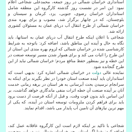
استانداری خراسان شمالی در روز جمعه، محمدعلی شجاعی اعلام
نمود: این امر در نشست روز گذشته کارگروه این منطقه شامل
استانداران خراسان رضوی، جنوبی، یزد، کرمان و سیستان و
بلوچستان، که در چابهار برگزار شد، مصوب و برای بهره مندی
خراسان شمالی از طرح انتقال آب دریای عمان به مسئولان کشوری
ارائه شد.
شجاعی با اعلان اینکه طرح انتقال آب دریای عمان به استانها، باید
نگاه به حال و آینده این مناطق باشد، اضافه کرد: باتوجه به شرایط
کارشناسی شده در خراسان شمالی که لزوم بهره مندی این استان از
این طرح را اثبات می کند و برای هموار شدن مسیر توسعه صنعت در
این خطه و نیز بمنظور حفظ منافع مردم؛ خراسان شمالی نباید از این
طرح گنجانده شود.
نماینده عالی
دولت
در خراسان شمالی اشاره کرد: بدیهی است که
استانداران باید آینده صنعت استان خودرا در نظر بگیرند برای اینکه به
سرانجام نرسیدن بحث آبرسانی به هر استان در برهه زمانی خدمت
آنان بر آینده صنعت آن خطه اثرات منفی ماندگاری خواهد گذاشت، بر
این اساس باید بدون فوت وقت، و قبل از آنکه فرصت از دست برود
باید برای فراهم کردن ملزومات توسعه استان در آینده، که یکی از
مهم ترین نیازهای آن تامین آب پایدار می باشد، اقدام نمایند.
شجاعی با تاکید بر اینکه لازم است این کارگروه عاقلانه عمل کند،
اضافه کرد: یقینا اگر استانی جز خراسان شمالی نیز در این وضعیت