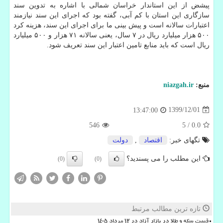
پیشض از این استاندار خراسان شمالی با اشاره به تدوین سند
سازگاری این استان با کم آبی، گفته بود که اجرای این سند نیازمند
اعتبارات سالانه است و پیش بینی ما برای اجرای این سند، هزینه کرد
۵۰۰ هزار میلیارد ریال در ۷ سال، یعنی سالانه ۷۱ هزار و ۵۰۰ میلیارد
ریال است که باید منابع تامین اعتبار این سند تعریف شود.
منبع:
niazgah.ir
1399/12/01
13:47:00
546
5
/
0.0
تگهای خبر:
اقتصاد
,
دولت
این مطلب را می پسندید؟
(0)
(0)
تازه ترین مطالب مرتبط
قیمت سکه و طلا در بازار آزاد در ۱۲ مرداد ۱۴۰۵