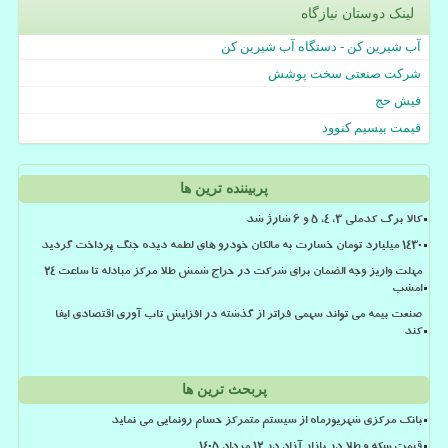
لینک دوستان نیازگاه
آب شیرین کن - دستگاه آب شیرین کن
شرکت صنعتی سخت پوشش
فیش حج
قیمت بیسیم کنوود
پربیننده ترین ها
کالا برگ کدملی 3، 4، 5 و 6 شارژ شد
۱۴۳۰ میلیارد تومان خسارت به مالکان خودرو های لطمه دیده جنگ پرداخت گردید
مهلت واریز وجه الضمان برای شرکت در حراج شمش طلا مرکز مبادله تا ساعت ۲۴
امشب
صنعت بیمه می تواند سهمی فراتر از گذشته در افزایش تاب آوری اقتصادی ایفا
کند
پربحث ترین ها
بانک مرکزی شهریورماه از سیستم متمرکز حسام رونمایی می نماید
قیمت سکه و طلا در بازار آزاد در ۱۲ مرداد ۱۴۰۵