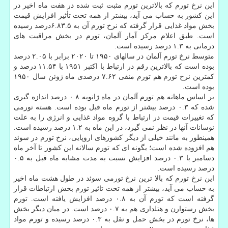
این نرخ تورم که بالاترین تورم مثبت ثبت شده در هفت ماه اخیر در
این کشور به حساب می آید، بیشتر از همه تحت تأثیر افزایش قیمت
بخش مواد غذایی قرار گرفته که نرخ تورم آن به ۶.۸۳.۵درصد رسیده
است. طبق اعلام مرکز آمار آلمان، تورم در بخش مراقبت های
درمانی به ۱.۳ درصد رسیده است.
متوسط نرخ تورم آلمان در سالهای ۱۹۵۰ تا ۲۰۲۰ برابر با ۲.۰۵ درصد
بوده است که بالاترین رقم در ارتباط با اکتبر ۱۹۵۱ با ۱۱.۵۴ درصد و
کمترین نرخ تورم هم تورم منفی ۷.۶۲ درصدی ماه ژوئن سال ۱۹۵۰
بوده است.
بر اساس ماهانه هم تورم آلمان در ماه ژانویه ۰.۸ درصد اندازه گیری
شده که ۰.۳ درصد بیشتر از تورم ماه قبل بوده است. هسته تورمی
که تغییرات قیمت در ارتباط با گروه مواد غذایی و انرژی را به علت
نوسانات آنها در نظر نمی گیرد، در این ماه به ۱.۲ درصد رسیده است.
همینطور به مانند خیلی از دیگر کشورهای اروپایی، نرخ تورم در سوئد
هم افزوده شده است؛ بگونه ای که تورم سالانه این کشور تا آخر ماه
دسامبر با ۰.۳ درصد افزایش نسبت به مدت مشابه ماه قبل به ۰.۵
درصد رسیده است.
این نرخ تورم که بالا ترین نرخ تورمی سوئد در طول هشت ماه اخیر
به حساب می آید، بیشتر از همه تحت تاثیر تورم بخش ارتباطات قرار
گرفته است که تورم آن به ۰.۸ درصد افزایش یافته است. تورم
بخش رستوارن و هتلداری هم به ۰.۷ درصد است. در میان دیگر بخش
ها، نرخ تورم در بخش حمل و نقل به ۰.۳ درصد رسیده و تورم مواد