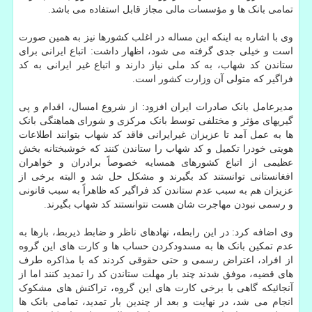
تمامی بانک ها و مؤسسات مالی مجاز قابل استفاده می باشد.
وی با اشاره به اینکه این مساله در اغلب کشورها نیز به همین صورت
است و خیلی جدی گرفته می شود، اظهار داشت: اتباع ایرانی برای
ستاندن کد شهاب، به کد ملی نیاز دارند و اتباع غیر ایرانی به کد
فراگیر که متولی آن وزارت کشور است.
مدیرعامل بانک صادرات ایران افزود: از شروع امسال، اقدام و پی
گیریهای مؤثر و مختلفی توسط بانک مرکزی و شورای هماهنگی بانک
ها به عمل آمد تا عزیزان غیرایرانی فاقد کد شهاب بتوانند اطلاعات
هویتی خودرا تکمیل و کد شهاب را ستاندن کنند که خوشبختانه بخش
عظیمی از اتباع کشورهای همسایه خصوصاً برادران و خواهران
افغانستانی توانستند کد بگیرند و مشکل حل شد و البته برخی از
عزیزان هم به سبب عدم ستاندن کد فراگیر که ظاهراً به سبب قانونی
و رسمی نبودن مهاجرت شان هست نتوانستند کد شهاب بگیرند.
وی اضافه کرد: در این رابطه، نهادهای ناظر و ضابط ذیربط، بارها به
عدم تمکین بانک ها به مسدودکردن حساب ها و کارت های این گروه
از افراد، اعتراض رسمی و حتی حقوقی کردند که با مذاکره طرف
های قضیه، موفق شدند چند بار مهلت ستاندن کد را تمدید کنند اما از
آنجائیکه گاهی با برخی کارت های این گروه، تراکنش های مشکوک
انجام می شد، در نهایت و بعد از چندین بار تمدید، تمامی بانک ها