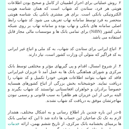
۲. روش عملیاتی برای احراز اطمینان از کامل و صحیح بودن اطلاعات
هویتی هر فرد، ستاندن کد شهاب است که همان شناسه هویت
الکترونیکی بانکی است. برای هر مشتری بانکی یک شناسه هویتی
منحصر به فرد توسط سامانه نهاب تعریف می شود. کد شهاب رابط
اصلی سامانه های بانکی و نهاب بوده و سامانه نهاب بر روی شبکه
ملی کشور (NiBN) برای تمامی بانک ها و موسسات مالی مجاز قابل
استفاده می باشد.
۳. اتباع ایرانی برای ستاندن کد شهاب، به کد ملی و اتباع غیر ایرانی
به کد فراگیر که متولی آن وزارت کشور است، نیاز دارند.
۴. از شروع امسال، اقدام و پی گیریهای مؤثر و مختلفی توسط بانک
مرکزی و شورای هماهنگی بانک ها به عمل آمد تا عزیزان غیرایرانی
فاقد کد شهاب بتوانند اطلاعات هویتی خودرا تکمیل و کد شهاب را
دریافت نمایند. خوشبختانه بخش بزرگی از اتباع کشورهای همسایه
خصوصاً برادران و خواهران افغانستانی توانستند کد شهاب بگیرند و
البته برخی از این عزیزان هم ظاهراً به سبب قانونی و رسمی نبودن
مهاجرتشان موفق به دریافت کد شهاب نشدند.
۵-در این باره چندین بار اطلاع رسانی و به اشکال مختلف، هشدار
لازم به تک تک صاحبان این حساب ها داده شد تا این که تمامی بانک
ها برمبنای بخشنامه بانک مرکزی، از تاریخ ششم بهمن، ارائه
خدمات