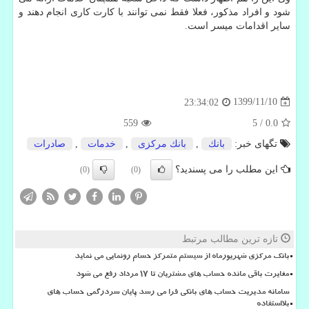
شود و افراد مذکور، فعلا فقط نمی توانند با کارت کاری انجام دهند و
سایر اقدامات میسر است.
1399/11/10
23:34:02
559
5
/
0.0
تگهای خبر:
بانك
,
بانك مركزی
,
خدمات
,
صادرات
این مطلب را می پسندید؟
(0)
(0)
تازه ترین مطالب مرتبط
بانک مرکزی شهریورماه از سیستم متمرکز حسام رونمایی می نماید
مغایرت باقی مانده حساب های مشتریان تا 17 مرداد رفع می شود
سامانه مدیریت حساب های بانکی فرا می رسد پایان سردرگمی حساب های
بلااستفاده