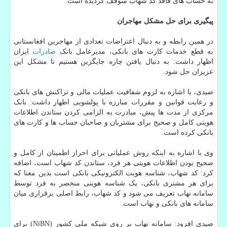
به حساب های فاقد کد شهاب متوقف گردیده است."
پیگیری برای حل مشکل مهاجران
در همین رابطه و به دنبال اعتراضات تعدادی از مهاجرین افغانستانی
به قطع خدمات کارت های بانکی، مدیرعامل بانک
صادرات
ایران
اظهار داشت: به دنبال یافتن چاره جایگزین هستیم تا مشکل این
عزیزان حل شود.
صیدی، با اشاره به لزوم شفافیت عملیات مالی و تراکنش های بانکی
و رعایت قوانین و مقررات مبارزه با پولشویی اظهار داشت: بانک
مرکزی از مدت ها پیش، مبادرت به الزامی کردن ستاندن اطلاعات
هویتی کامل و صحیح برای مشتریان و صاحبان حساب ها و کارت های
بانکی کرده است.
وی با اشاره به اینکه روش عملیاتی برای احراز اطمینان از کامل و
صحیح بودن اطلاعات هویتی هر فرد، ستاندن کد شهاب است، اضافه
کرد: کد شهاب، شناسه هویت الکترونیکی بانکی است بدین معنا که
برای هر مشتری بانکی، یک شناسه هویتی منحصر به فرد توسط
سامانه نهاب تعریف می شود و کد شهاب، رابط اصلی برقراری میان
سامانه های بانکی و نهاب است.
صیدی افزود: سامانه نهاب بر روی شبکه ملی کشور (NiBN) برای