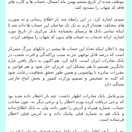
موظف شدند از تاریخ ششم بهمن ماه امسال، حساب ها و کارت های
فاقد کد شهاب را مسدود کنند.
صیدی اشاره کرد: در این رابطه چند بار اطلاع رسانی و به صورت
های مختلف، هشدار لازم به تک تک صاحبان این حساب ها داده شد تا
اینکه تمامی بانک ها برمبنای بخشنامه بانک مرکزی، از تاریخ مورد
اشاره، ارائه خدمات به حساب های بدون کد شهاب را متوقف کردند.
وی با اعلان اینکه تعداد این حساب ها بیشتر در بانکهای بزرگ متمرکز
است که درصد قابل توجهی نیز به سبب پراکندگی و کثرت شعب، در
بانک صادرات ایران است، تاکید کرد: هم اکنون به دنبال یافتن چاره
جایگزین هستیم تا هم مشکل این عزیزان حل شود و هم قوانین و
مقررات مبارزه با پولشویی و همین طور تحقق شفافیت رعایت شود
که البته به تشخیص و تصمیم وزارت کشور و بخش اتباع خارجی
بستگی دارد.
مدیرعامل بانک صادرات اظهار داشت: چند بار اخطار داده شده بود
که برخی دریافت کرده بودند اخطار را و برخی دیگر نه، چون صاحب
حساب، شماره همراه و آدرس را تغییر داده، ولی به بانک اطلاع نداده
و بانک هم به شماره قبلی پیامک داده و به آدرس قبلی اخطار
فرستاده است.
وی این را هم اظهار داشت که داخل شعبه همچنان خدمات ارائه می