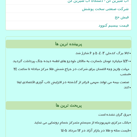
آب شیرین کن - دستگاه آب شیرین کن
شرکت صنعتی سخت پوشش
فیش حج
قیمت بیسیم کنوود
پربیننده ترین ها
کالا برگ کدملی 3، 4، 5 و 6 شارژ شد
۱۴۳۰ میلیارد تومان خسارت به مالکان خودرو های لطمه دیده جنگ پرداخت گردید
مهلت واریز وجه الضمان برای شرکت در حراج شمش طلا مرکز مبادله تا ساعت ۲۴
امشب
صنعت بیمه می تواند سهمی فراتر از گذشته در افزایش تاب آوری اقتصادی ایفا
کند
پربحث ترین ها
برق گران نشده است
بانک مرکزی شهریورماه از سیستم متمرکز حسام رونمایی می نماید
قیمت سکه و طلا در بازار آزاد در ۱۲ مرداد ۱۴۰۵