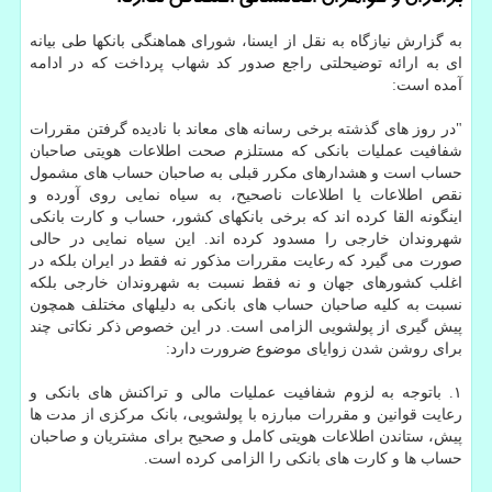
به گزارش نیازگاه به نقل از ایسنا، شورای هماهنگی بانکها طی بیانه
ای به ارائه توضیحلتی راجع صدور کد شهاب پرداخت که در ادامه
آمده است:
"در روز های گذشته برخی رسانه های معاند با نادیده گرفتن مقررات
شفافیت عملیات بانکی که مستلزم صحت اطلاعات هویتی صاحبان
حساب است و هشدارهای مکرر قبلی به صاحبان حساب های مشمول
نقص اطلاعات یا اطلاعات ناصحیح، به سیاه نمایی روی آورده و
اینگونه القا کرده اند که برخی بانکهای کشور، حساب و کارت بانکی
شهروندان خارجی را مسدود کرده اند. این سیاه نمایی در حالی
صورت می گیرد که رعایت مقررات مذکور نه فقط در ایران بلکه در
اغلب کشورهای جهان و نه فقط نسبت به شهروندان خارجی بلکه
نسبت به کلیه صاحبان حساب های بانکی به دلیلهای مختلف همچون
پیش گیری از پولشویی الزامی است. در این خصوص ذکر نکاتی چند
برای روشن شدن زوایای موضوع ضرورت دارد:
۱. باتوجه به لزوم شفافیت عملیات مالی و تراکنش های بانکی و
رعایت قوانین و مقررات مبارزه با پولشویی، بانک مرکزی از مدت ها
پیش، ستاندن اطلاعات هویتی کامل و صحیح برای مشتریان و صاحبان
حساب ها و کارت های بانکی را الزامی کرده است.