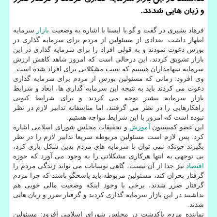
و زیان هایی شدند.
فرهاد بشیری در گفت و گو با ایسنا با اشاره به وضعیت
بازار
سرمایه
اظهار داشت: تعدادی از مسئولین از مردم برای سرمایه گذاری در
بورس دعوت نمودند و به قولی افراد را برای سرمایه گذاری در این
بازار تشویق کردند، این درحالی است که امروز شاهد کاهش ارزش
سرمایه سهامداران هستیم که سبب مشکلاتی برای افراد شده است.
وی افرود: زمانی که مسئولین بورس از مردم برای سرمایه گذاری
دعوت می کردند باید به نتیجه این سرمایه گذاری ها، ابعاد و شرایط
بازار سرمایه بیشتر توجه می کردند و برای شرایط کنونی
راهکارهایی را در نظر می گرفتند، اما متاسفانه تدابیر لازم در نظر
نبوده است که امروز با این شرایط مواجه هستیم.
این عضو کمیسیون
آموزش
و تحقیقات مجلس شورای اسلامی اشاره
کرد: پس لازم است مسئولین مربوطه سریعا تدابیر لازم را در نظر
بگیرند چونکه نمی توان با سرمایه های مردم بدین شکل بازی کرد،
بی توجهی به انتها هرکاری مشکلاتی را به وجود می آورد که حوزه
اقتصاد
نیز جدا از آن نیست، گاهی نوسانات می تواند زندگی مردم را
گرفتار بحران کند، مسئولین مربوطه باید پاسخگو باشند که چرا مردم
گرفتار ضرر شدند، برخی با وجود اینکه وضعیت مالی خوبی هم
نداشتند در این بازار سرمایه گذاری کردند و گرفتار ضرر و زیان هایی
شدند.
نماینده مردم پاکدشت در مجلس شورای اسلامی افزود: مسئولین