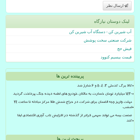
ارسال نظر
لینک دوستان نیازگاه
آب شیرین کن - دستگاه آب شیرین کن
شرکت صنعتی سخت پوشش
فیش حج
قیمت بیسیم کنوود
پربیننده ترین ها
کالا برگ کدملی 3، 4، 5 و 6 شارژ شد
۱۴۳۰ میلیارد تومان خسارت به مالکان خودرو های لطمه دیده جنگ پرداخت گردید
مهلت واریز وجه الضمان برای شرکت در حراج شمش طلا مرکز مبادله تا ساعت ۲۴
امشب
صنعت بیمه می تواند سهمی فراتر از گذشته در افزایش تاب آوری اقتصادی ایفا
کند
پربحث ترین ها