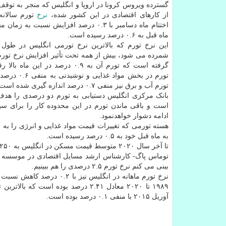
گسترده ویروس کرونا در اروپا و انگلیس که منجر به تو
از کارهای اقتصادی در این کشور شده،
نرخ
تورم سالانه
اختتام ماه دسامبر با ۰.۳ درصد افزایش نسبت به 
ماه قبل به ۰.۶ درصد رسیده است.
این نرخ تورم که بالاترین نرخ تورمی انگلیس در طول 
شمرده می شود، بیش از همه تحت تأثیر افزایش نرخ تور
گرفته است که تورم آن به ۰.۹ درصد در این 
تورم در بخش مواد غذ
تورم آب و برق نیز منفی ۰.۷ درصد اندازه گیری شده است.
بانک مرکزی انگلیس دستیابی به تورم دو درصدی را هدف
است و باقی ماندن تورم در این محدوده کار را برای سی
ادامه دشوار خواهدنمود.
به ماه قبل خود به ۰.۵ درصد رسیده است.
تا آخر سال ۲۰۲۰ متوسط قیمت مسکن در انگلیس به ۲۵۰ هزار پوند رسیده است که بالاترین سطح قیمتی از سال ۲۰۱۶ تا حالا شمرده می شود.
توماس پاگ- کارشناس ارشد مسایل اقتصادی در موسسه کپی
بینی می کنم نرخ تورم ۲.۵ درصدی را هم ببینیم.
آوریل ۲۰۱۵ با منفی ۰.۱ درصد بوده است.