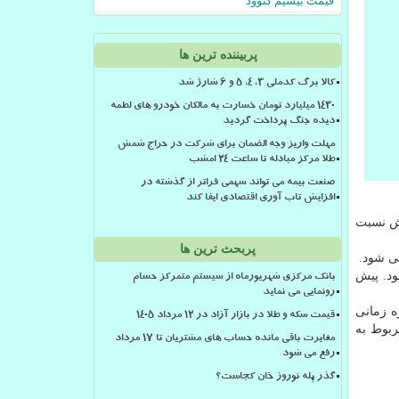
قیمت بیسیم کنوود
پربیننده ترین ها
کالا برگ کدملی 3، 4، 5 و 6 شارژ شد
۱۴۳۰ میلیارد تومان خسارت به مالکان خودرو های لطمه
دیده جنگ پرداخت گردید
مهلت واریز وجه الضمان برای شرکت در حراج شمش
طلا مرکز مبادله تا ساعت ۲۴ امشب
صنعت بیمه می تواند سهمی فراتر از گذشته در
افزایش تاب آوری اقتصادی ایفا کند
 نمی گیرد، تا اختتام دسامبر با ۰.۱ درصد افزایش نسبت
پربحث ترین ها
ود. پیش
بانک مرکزی شهریورماه از سیستم متمرکز حسام
رونمایی می نماید
لیس در بازه زمانی
قیمت سکه و طلا در بازار آزاد در ۱۲ مرداد ۱۴۰۵
د و کمترین تورم نیز مربوط به
مغایرت باقی مانده حساب های مشتریان تا 17 مرداد
رفع می شود
گذر پله نوروز خان کجاست؟