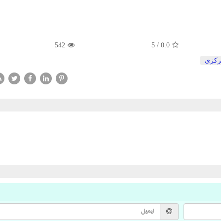
542
5
/
0.0
ركزی