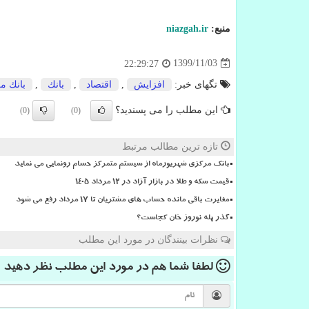
منبع:
niazgah.ir
1399/11/03
22:29:27
تگهای خبر:
افزایش
,
اقتصاد
,
بانك
,
بانك م
این مطلب را می پسندید؟
(0)
(0)
تازه ترین مطالب مرتبط
بانک مرکزی شهریورماه از سیستم متمرکز حسام رونمایی می نماید
قیمت سکه و طلا در بازار آزاد در ۱۲ مرداد ۱۴۰۵
مغایرت باقی مانده حساب های مشتریان تا 17 مرداد رفع می شود
گذر پله نوروز خان کجاست؟
نظرات بینندگان در مورد این مطلب
لطفا شما هم
در مورد این مطلب
نظر دهید