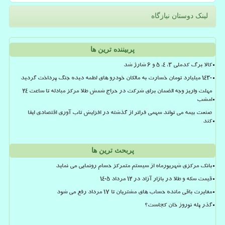
لینک دوستان نیازگاه
پربیننده ترین ها
کالا برگ کدملی 3، 4، 5 و 6 شارژ شد
۱۴۳۰ میلیارد تومان خسارت به مالکان خودرو های لطمه دیده جنگ پرداخت گردید
مهلت واریز وجه الضمان برای شرکت در حراج شمش طلا مرکز مبادله تا ساعت ۲۴
امشب
صنعت بیمه می تواند سهمی فراتر از گذشته در افزایش تاب آوری اقتصادی ایفا
کند
پربحث ترین ها
بانک مرکزی شهریورماه از سیستم متمرکز حسام رونمایی می نماید
قیمت سکه و طلا در بازار آزاد در ۱۲ مرداد ۱۴۰۵
مغایرت باقی مانده حساب های مشتریان تا 17 مرداد رفع می شود
گذر پله نوروز خان کجاست؟