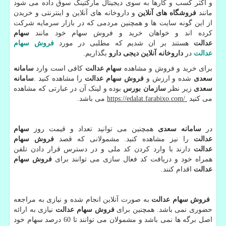
و اکثر کسب و کارها به سوی دیجیتال مارکتینگ سوق داده می شود
مانند
فروشگاه های آنلاین
و داروخانه های آنلاین و اینترنتی و خریدن
از این گونه سایت ها و همچنین مردمی که در بازار سرمایه شرکت
کرده اند و خواهان خرید و فروش سهام خود مانند
سهام
عدالت
هستند بر ان شدیم که مطلبی در مورد
فروش سهام
عدالت
در
داروخانه آنلاین
دیجی دارو
بگذاریم.
برای خرید و فروش و مشاهده
سهام عدالت
کافی است وارد
سامانه
سعدی
شده و ارزش و
فروش سهام عدالت
را مشاهده کنید
.
سامانه
سعدی
زیر نظر
سازمان بورس
بوده و لینک آن در عبارتی که مشاهده
می کنید
https://edalat.farabixo.com/
می باشد.
در
سامانه سعدی
همچنین می توانید تعداد و قیمت روز
سهام
عدالت
را نیز مشاهده کنید. مشمولانی که قصد
فروش سهام
عدالت
دارند با وارد کردن کد ملی و در دسترس قرار دادن تلفن
همراه خود و دریافت کد فعال سازی می توانند برای
فروش سهام
عدالت
اقدام کنند.
فروش سهام عدالت
به صورت آنلاین انجام شده و نیازی به مراجعه
حضوری نمی باشد. همچنین برای
فروش سهام عدالت
نیازی به ارائه
اصل برگه ها نمی باشد و مشمولان می توانند تا 60 درصد سهام خود