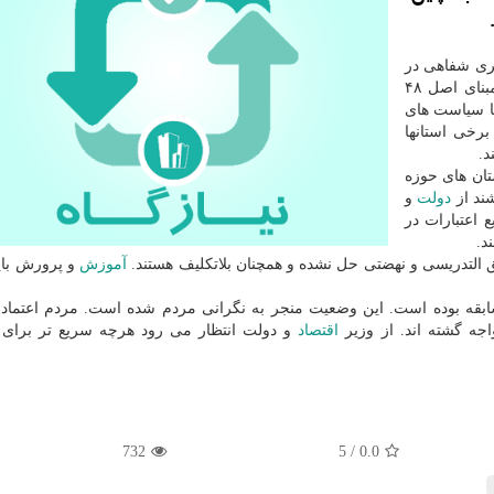
ذکری شفاهی در
جلسه علنی امروز مجلس شورای اسلامی، بیان کرد: برمبنای اصل ۴۸
ما سیاست های
برخی استانها
د.
تان های حوزه
دولت
و
 اعتبارات در
د.
التدریسی و نهضتی حل نشده و همچنان بلاتکلیف هستند.
آموزش
و پرورش باید
قه بوده است. این وضعیت منجر به نگرانی مردم شده است. مردم اعتماد 
اجه گشته اند. از وزیر
اقتصاد
و دولت انتظار می رود هرچه سریع تر برای 
732
5
/
0.0