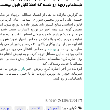
نابسامانی روبه رو شده که اصلا قابل قبول نیست.
به گزارش نیازگاه به نقل از ایسنا، عبدالله ایزدپناه در ت
قانون اساسی منابع کشور باید بطور عادلانه توزیع شود. ا
تبعیض گونه چند دهه اخیر در توزیع اعتبارات سبب شده 
فربه تر و برخوردارتر شده و برخی استانها عقب مانده بمانن
نماینده مردم ایذه و باغملک در مجلس اظهار نمود: شهرس
انتخابیه من از نرخ بیکاری بالای ۴۰ درصد برخوردار می باشند از
سازمان برنامه و
بودجه
و مجلس انتظار می رود در توزیع
قالب بودجه به این مسائل توجه کرده و به تبعیض اختتام دهن
وی اشاره کرد: متاسفانه مشکل معلمان پیش دبستانی، حق 
مساله با جدیت رسیدگی کند.
ایزدپناه در آخر اشاره کرد: ریزش اخیر
بازار
بورس بی ساب
سرمایه خودرا به بورس آوردند اما با چنین نابسامانی مو
نابسامانی ورود کنند.
1399/11/01
18:09:09
تگهای خبر:
آموزش
,
اقتصاد
,
بازار
,
بودجه