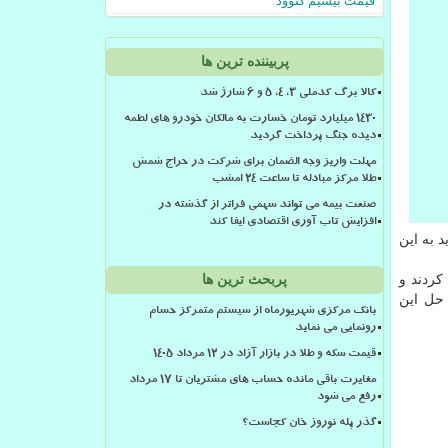
قیمت بیسیم کنوود
پربیننده ترین ها
کالا برگ کدملی 3، 4، 5 و 6 شارژ شد
۱۴۳۰ میلیارد تومان خسارت به مالکان خودرو های لطمه
دیده جنگ پرداخت گردید
مهلت واریز وجه الضمان برای شرکت در حراج شمش
طلا مرکز مبادله تا ساعت ۲۴ امشب
صنعت بیمه می تواند سهمی فراتر از گذشته در
افزایش تاب آوری اقتصادی ایفا کند
 به این
کردند و
پربحث ترین ها
حل این
بانک مرکزی شهریورماه از سیستم متمرکز حسام
رونمایی می نماید
قیمت سکه و طلا در بازار آزاد در ۱۲ مرداد ۱۴۰۵
مغایرت باقی مانده حساب های مشتریان تا 17 مرداد
رفع می شود
گذر پله نوروز خان کجاست؟