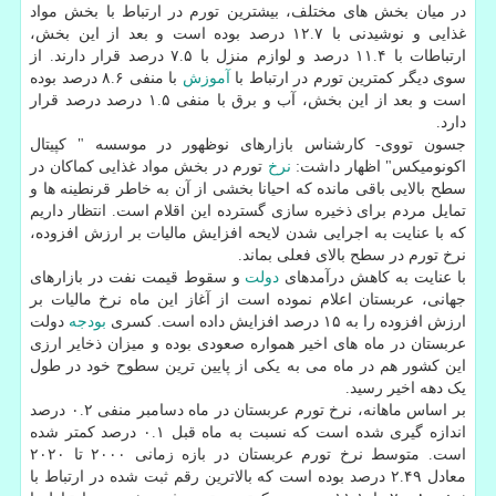
در میان بخش های مختلف، بیشترین تورم در ارتباط با بخش مواد
غذایی و نوشیدنی با ۱۲.۷ درصد بوده است و بعد از این بخش،
ارتباطات با ۱۱.۴ درصد و لوازم منزل با ۷.۵ درصد قرار دارند. از
سوی دیگر کمترین تورم در ارتباط با
آموزش
با منفی ۸.۶ درصد بوده
است و بعد از این بخش، آب و برق با منفی ۱.۵ درصد درصد قرار
دارد.
جسون تووی- کارشناس بازارهای نوظهور در موسسه " کپیتال
اکونومیکس" اظهار داشت:
نرخ
تورم در بخش مواد غذایی کماکان در
سطح بالایی باقی مانده که احیانا بخشی از آن به خاطر قرنطینه ها و
تمایل مردم برای ذخیره سازی گسترده این اقلام است. انتظار داریم
که با عنایت به اجرایی شدن لایحه افزایش مالیات بر ارزش افزوده،
نرخ تورم در سطح بالای فعلی بماند.
با عنایت به کاهش درآمدهای
دولت
و سقوط قیمت نفت در بازارهای
جهانی، عربستان اعلام نموده است از آغاز این ماه نرخ مالیات بر
ارزش افزوده را به ۱۵ درصد افزایش داده است. کسری
بودجه
دولت
عربستان در ماه های اخیر همواره صعودی بوده و میزان ذخایر ارزی
این کشور هم در ماه می به یکی از پایین ترین سطوح خود در طول
یک دهه اخیر رسید.
بر اساس ماهانه، نرخ تورم عربستان در ماه دسامبر منفی ۰.۲ درصد
اندازه گیری شده است که نسبت به ماه قبل ۰.۱ درصد کمتر شده
است. متوسط نرخ تورم عربستان در بازه زمانی ۲۰۰۰ تا ۲۰۲۰
معادل ۲.۴۹ درصد بوده است که بالاترین رقم ثبت شده در ارتباط با