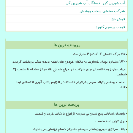
آب شیرین کن - دستگاه آب شیرین کن
شرکت صنعتی سخت پوشش
فیش حج
قیمت بیسیم کنوود
پربیننده ترین ها
کالا برگ کدملی 3، 4، 5 و 6 شارژ شد
۱۴۳۰ میلیارد تومان خسارت به مالکان خودرو های لطمه دیده جنگ پرداخت گردید
مهلت واریز وجه الضمان برای شرکت در حراج شمش طلا مرکز مبادله تا ساعت ۲۴
امشب
صنعت بیمه می تواند سهمی فراتر از گذشته در افزایش تاب آوری اقتصادی ایفا
کند
پربحث ترین ها
راهنمای انتخاب پیچ شیروانی سرمته از انواع تا نکات خرید و قیمت
برق گران نشده است
بانک مرکزی شهریورماه از سیستم متمرکز حسام رونمایی می نماید