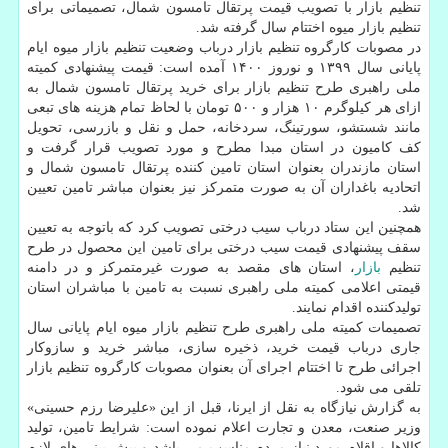
تنظیم بازار با تصویب قیمت پرتقال تامسون شمال، تصمیماتی برای
تنظیم بازار میوه اختتام سال گرفته شد.
در مصوبات کارگروه تنظیم بازار درباب وضعیت تنظیم بازار میوه ایام
پایانی سال ۱۳۹۹ و نوروز ۱۴۰۰ آمده است: قیمت پیشنهادی کمیته
ملی راهبری طرح تنظیم بازار برای خرید پرتقال تامسون شمال به
ازای هر کیلوگرم ۱۰ هزار و ۵۰۰ تومان با لحاظ تمام هزینه های تبعی
مانند شستشو، سورتینگ، سردخانه، حمل و نقل و بازرسی، تحویل
کف کامیون در استان مبدا مطرح و مورد تصویب قرار گرفت و
استان مازندران بعنوان استان تامین کننده پرتقال تامسون شمال و
اتحادیه باغداران آن به صورت متمرکز نیز بعنوان مباشر تامین تعیین
شد.
همچنین این ستاد درباب سیب درختی تصویب کرد که باتوجه به تعیین
سقف پیشنهادی قیمت سیب درختی برای تامین این محصول در طرح
تنظیم
بازار
، استان های مقصد به صورت غیرمتمرکز و در دامنه
قیمتی اعلامی کمیته ملی راهبری نسبت به تامین با مباشران استان
تولیدکننده اقدام نمایند.
تصمیمات کمیته ملی راهبری طرح تنظیم بازار میوه ایام پایانی سال
جاری درباب قیمت خرید، ذخیره سازی، مباشر خرید و سازوکار
اجرائی طرح تا اختتام اجرای آن بعنوان مصوبات کارگروه تنظیم بازار
تلقی می شود.
به گزارش نیازگاه به نقل از ایرنا، قبل از این «علیرضا رزم حسینی»
وزیر صنعت، معدن و تجارت اعلام نموده است: شرایط تامین، تولید
کالاها و اقلام مورد نیاز مردم مناسب می باشد و پیش بینی های لازم