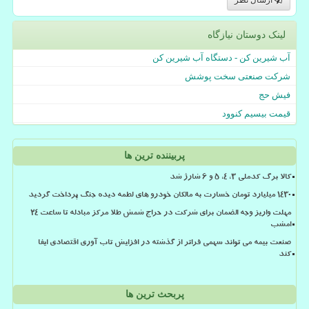
لینک دوستان نیازگاه
آب شیرین کن - دستگاه آب شیرین کن
شرکت صنعتی سخت پوشش
فیش حج
قیمت بیسیم کنوود
پربیننده ترین ها
کالا برگ کدملی 3، 4، 5 و 6 شارژ شد
۱۴۳۰ میلیارد تومان خسارت به مالکان خودرو های لطمه دیده جنگ پرداخت گردید
مهلت واریز وجه الضمان برای شرکت در حراج شمش طلا مرکز مبادله تا ساعت ۲۴
امشب
صنعت بیمه می تواند سهمی فراتر از گذشته در افزایش تاب آوری اقتصادی ایفا
کند
پربحث ترین ها