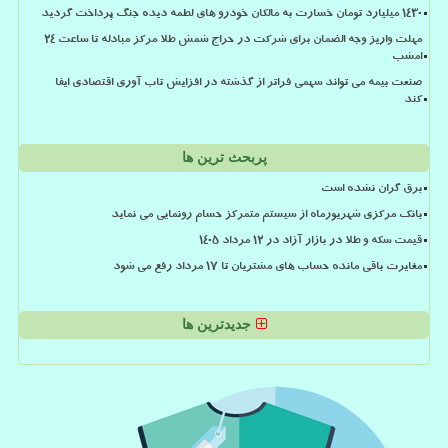
۱۴۳۰ میلیارد تومان خسارت به مالکان خودرو های لطمه دیده جنگ پرداخت گردید
مهلت واریز وجه الضمان برای شرکت در حراج شمش طلا مرکز مبادله تا ساعت ۲۴
امشب
صنعت بیمه می تواند سهمی فراتر از گذشته در افزایش تاب آوری اقتصادی ایفا
کند
پربحث ترین ها
برق گران نشده است
بانک مرکزی شهریورماه از سیستم متمرکز حسام رونمایی می نماید
قیمت سکه و طلا در بازار آزاد در ۱۲ مرداد ۱۴۰۵
مغایرت باقی مانده حساب های مشتریان تا 17 مرداد رفع می شود
جدیدترین ها