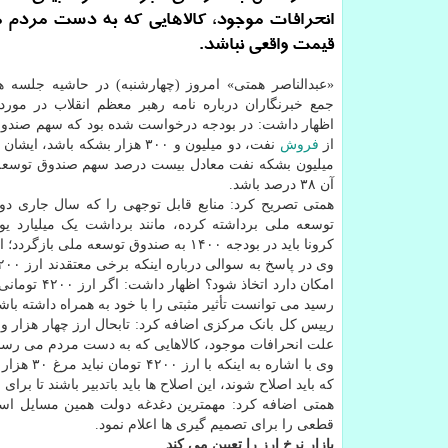
انحرافات موجود، کالاهایی که به دست مردم 
قیمت واقعی نباشد.
«عبدالناصر همتی» امروز (چهارشنبه) در حاشیه جلسه 
جمع خبرنگاران درباره نامه رهبر معظم انقلاب در مور
اظهار داشت: در بودجه درخواست شده بود که سهم صندو
از
فروش
نفت، دو میلیون و ۳۰۰ هزار بشکه باشد،
میلیون بشکه نفت معادل بیست درصد سهم صندوق توسعه 
آن ۳۸ درصد باشد.
همتی تصریح کرد: منابع قابل توجهی را که سال جاری دو
توسعه ملی برداشته کرده، مانند برداشت یک میلیارد یو
کرونا باید در بودجه ۱۴۰۰ به صندوق توسعه ملی بازگردد؛ ازاین رو بطور حتم برپایه این مسایل باید تغییراتی در بودجه ایجاد شود.
امکان دارد
رسید می توانست تأثیر مثبتی را با خود به همراه داشته باش
علت انحرافات موجود، کالاهایی که به دست مردم می رسد 
وی با اشا
که باید اصلاح شوند، این اصلاح ها باید باتدبیر باشند تا برا
همتی اضافه کرد: مهمترین دغدغه دولت همین مسایل اس
قطعی را برای تصمیم گیری ها اعلام نمود.
بازار نرخ ارز را تعیین می کند