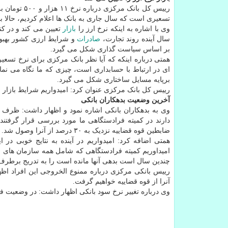
تسعیری است که سال جاری به بانک ها اعلام کردیم، حالا بانک ها دارایی های خ
وی با اشاره به اینکه نرخ ارز را
بازار
تعیین می کند و در کنا
سال آینده روند تجارت،
صادرات
و شرایط ارزی کشور بهبود ی
بر اساس سیاست گذاری شکل می گیرد.
ای در ارتباط با حسابداری است، چیزی که ما نگاه می نما
برپایه مسایل ساختاری شکل می گیرد.
رییس کل بانک مرکزی عنوان کرد: امیدواریم شرایط بازار ار
آخرین وضعیت بدهکاران بانکی
ضابطین قوه قضاییه نزدیک به ۳۰ درصد از آنرا وصول شد.
همتی اضافه کرد: امیدواریم در آینده به نتایج خوبی در
چندین سال است بدهی آنها مانده است را به تدریج برطرف 
رییس بانکی مرکزی درباره ممنوع الخروجی این افراد اظها
آنرا از قوه قضاییه خواهیم گرفت.
وی درباره تغییر نرخ سود بانکی اظهار داشت: در وضعیت فعل