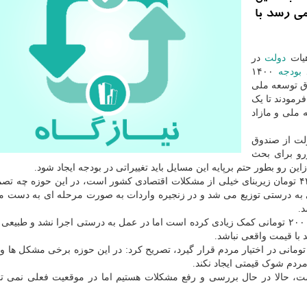
می رسد با
هیات
دولت
در
د
بودجه
۱۴۰۰
ق توسعه ملی
 ایشان فرمودند تا یک
ملی و مازاد
لت از صندوق
رو برای بحث
وی در پاسخ به سوالی درباره اینکه برخی معتقدند ارز ۴۲۰۰ تومان زیربنای خیلی از مشکلات اقتصادی کشور است، در این حوزه چ
 اتخاذ شود؟ اظهار داشت: اگر ارز ۴۲۰۰ تومانی به درستی توزیع می شد و در زنجیره واردات به صورت مرحله ای به 
د.
رییس کل بانک مرکزی اضافه کرد: تابحال ارز چهار هزار و ۲۰۰ تومانی کمک زیادی کرده است اما در عمل به درستی اجرا نشد و
با قیمت واقعی نباشد.
ره به اینکه با ارز ۴۲۰۰ تومان نباید مرغ ۳۰ هزار تومانی در اختیار مردم قرار گیرد، تصریح کرد: در این حوزه برخی مشکل 
ی مردم شوک قیمتی ایجاد نکند.
ت، حالا در حال بررسی و رفع مشکلات هستیم اما در موقعیت فعلی نمی ت