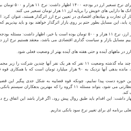
رییس کل بانک مرکزی درباره نرخ ۱۱ هزار و ۵۰۰ تومان برای نرخ تسعیر ا
ویش را برپایه ارز ۱۱ هزار تومان تسعیر می کنند.
ر آن تجارت و بنیادهای اقتصادی در تعیین نرخ ارز اثرگذار هستند، عنوان کرد: ا
ابد، این مسایل بطور حتم بر روی بازار اثرگذار خواهند بود و باید بپذیریم که
همتی درباره اینکه که آیا نظر بانک مرکزی برای نرخ تسعیر ارز، نرخ ۱۱ هزار و ۵۰۰ تومان بوده است یا خیر، اظهار داشت: 
ییم مسایل بازار و سیاست گذاری اقتصادی می باشد، معتقد هستیم نرخ ارز در 
ز در ماههای آینده و حتی هفته های آینده بهتر از وضعیت فعلی شود.
وی به بدهکاران بانکی اشاره نمود و اظهار داشت: ظرف چند ماه گذشته وضعیت ۱۱ نفر که هر یک نفر آنها چندین شرکت 
دارند در کمیته فرادستگاهی ما مورد بررسی قرار گرفتند، مانده بدهی آنها نزدیک به ۹۰ هزار میلیارد تومان است که با 
 این حوزه دست پیدا نماییم، چونکه قوه قضاییه به شکل جدی پیگیر این قض
امیداوریم کمیته فرادستگاهی که شامل همه سازمان های نظارتی می شود، بتواند مسئله ۱۱ گروه را که مهترین بدهکاران
کند.
ر داشت: این اقدام باید طبق روال پیش رود، اگر قرار باشد این اتفاق رخ ده
ی برنامه ای برای تغییر نرخ سود بانکی نداریم.