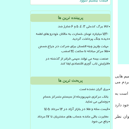
قیمت بیسیم کنوود
پربیننده ترین ها
کالا برگ کدملی 3، 4، 5 و 6 شارژ شد
۱۴۳۰ میلیارد تومان خسارت به مالکان خودرو های لطمه
دیده جنگ پرداخت گردید
مهلت واریز وجه الضمان برای شرکت در حراج شمش
طلا مرکز مبادله تا ساعت ۲۴ امشب
صنعت بیمه می تواند سهمی فراتر از گذشته در
افزایش تاب آوری اقتصادی ایفا کند
ه تصمیم هایی
پربحث ترین ها
دست مردم می
برق گران نشده است
 طبیعی است به
بانک مرکزی شهریورماه از سیستم متمرکز حسام
رونمایی می نماید
ها وجود دارد
قیمت سکه و طلا در بازار آزاد در ۱۲ مرداد ۱۴۰۵
وان نظر
مغایرت باقی مانده حساب های مشتریان تا 17 مرداد
رفع می شود