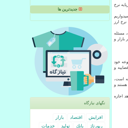
رز در بودجه ۱۴۰۰ اظهار داشت: نرخ ۱۱ هزار و ۵۰۰ تومان برپایه نرخ
جدیدترین ها
میدواریم
 نرخ ارز
مسئله بودجه، مسئله
بازار و
را زیر مجموعه خود
همکاری قوه قضاییه و
یه است،
 سیستم بانکی هستند و
د اجازه
تگهای نیازگاه
افزایش
اقتصاد
بازار
رپورتاژ
بانك
تولید
خدمات