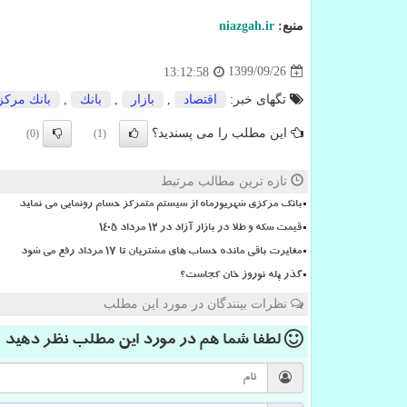
منبع:
niazgah.ir
1399/09/26
13:12:58
تگهای خبر:
اقتصاد
,
بازار
,
بانك
,
بانك مرك
این مطلب را می پسندید؟
(0)
(1)
تازه ترین مطالب مرتبط
بانک مرکزی شهریورماه از سیستم متمرکز حسام رونمایی می نماید
قیمت سکه و طلا در بازار آزاد در ۱۲ مرداد ۱۴۰۵
مغایرت باقی مانده حساب های مشتریان تا 17 مرداد رفع می شود
گذر پله نوروز خان کجاست؟
نظرات بینندگان در مورد این مطلب
لطفا شما هم
در مورد این مطلب
نظر دهید