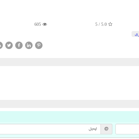
605
5
/
5.0
زی