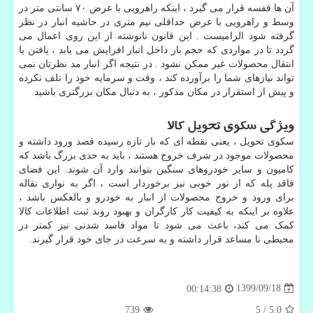
آن ها قفسه قرار می گیرد ، اینکه راهرویی با عرض ۷۰ سانتی متر در
وسط و راهرویی با عرض حداقلی نیم متری در حاشیه انبار در نظر
گرفته شود الزامیست . این قانون نانوشته از این روی اعمال می
گردد تا در مواردی که حجم بار داخل انبار افرایش می یابد ، یافتن یا
انتقال محصولات غیر ممکن نشود . در نتیجه اگر انبار مد نظرتان نمی
تواند نیازهای شما را برآورده کند ، وقت و سرمایه خود را تلف نکرده
و پیش از استقرار در مکان مذکور ، به دنبال مکان بزرگتری باشید.
ویژگی سکوی تحویل کالا
سکوی تحویل ، یعنی نقطه ای که بار تازه رسیده قصد ورود داشته و
محصولات موجود در شرف خروج هستند ، باید به حدی بزرگ باشد که
کامیون و سایر خودروهای سنگین بتوانند وارد آن شوند. این فضای
فاقد پله که از نور خوبی نیز برخوردار است ، اگر به نواری نقاله
برای ورود و خروج محصولات از انبار به خودرو و بالعکس باشد ،
علاوه بر اینکه به کیفیت کار کارگران و بهبود روند ثبت اطلاعات کالا
کمک می کند، باعث می شود تا مواد فاسد شدنی نیز کمتر در
محیطی نا مساعد قرار داشته و به سرعت در جای خود قرار گیرند.
1399/09/18
00:14:38
739
5
/
5.0