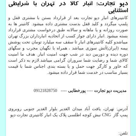
دپو تجارت؛ انبار کالا در تهران با شرایطی
استثنایی
کانتینرهای انبار دپو تجارت بعد از قرارداد بستن با مشتری قفل و
پلمپ میگردد و کلید قفل بدست مشتری داده میشود. کانتینر ها به
صورت روزانه و یا ماهانه و سالانه طبق درخواست مشتری قرارداد
بسته میشود .انبار دارای جواز کسب از اتحادیه انبارداران بزرگ تهران
میباشدو کلیه کانتینرهای انبار تا سقف سه میلیارد تومان تحت پوشش
بیمه (ایران)آتش سوزی میباشد ، همراه با نگهبان مجرب و سگهای
دوره دیده و دوربین دید در شب جهت امنیت انبار. هدف ما امنیت
کالای شما و رضایت شما سروران گرامی میباشد.لازم به ذکر است
که خاور و کارگر جهت حمل و یا بسته بندی اجناس شما با قیمت
بسیار مناسب در خدمت شما قرار داده میشود.
مدیریت دپو تجارت
----
پورخطایی
---- 09121828750
آدرس: تهران، یافت آباد میدان الغدیر بلوار الغدیر جنوبی روبروی
پمپ گاز
CNG
نبش کوچه اطلسی پلاک یک انبار کانتینری تجارت دپو
تلفن: