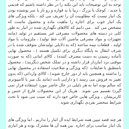
توجه به این توضیحات باید این نکته را در نظر داشته باشیم که قدیمی
یا جدید ، کوچک یا بزرگ ، زیبا یا بد قواره و رو باز یا سر پوشیده بودن
یک انبار نیست که مطلوبیت آن را تعریف می کند ، بلکه ویژگی های
یک انبار خوب برای اجاره را ماهیت ماده و محصول ماست که
مشخص می کند . می دانیم که کالاهای نگهداری شده در انبار به طور
کلی در دسته های محصولات مصرفی غیر مستقیم در تولید (مانند
تجهیزات و مواد مصرفی ماشین آلات خط تولید) ، ملزومات یا مواد
اولیه ، قطعات نیمه ساخته (که به دلایلی تولیدشان متوقف شده یا در
شرف انتقال به پایگاه دیگری برای تکمیل هستند ) ، محصول نهایی
(آماده رسیدن به دست مصرف کننده) ، کالای امانی (که به صورت
موقتی نزد انباردار قرار داشته و در تملک شخص دیگریند) ، محصول
نامنطبق یا ضایعات (که ویژگی و صلاحیت استفاده در محصول نهایی
را نداشته و همچنین باید از دور خارج شوند) ، کالای وارداتی (که بدون
تغییر به فروش می رسند ) و دارایی ثابت (مانند یک میز یا کامپیوتری
که سالم بوده اما به هر دلیلی در حال حاضر مورد استفاده قرار نمی
گیرد) تقسیم می شوند . هریک از این محصولات فارغ از جنس و
کاربریشان ، ویژگی هایی خاص خود دارند که سبب می شود تا تحت
شرایط منحصر بفردی نگهداری شوند .
هر چند قصد تبیین همه شرایط ایده آل انبار را نداریم ، اما ویژگی های
یک انبار مناسب برای اجاره بین همه آن ها مشترک بوده و هر انباری