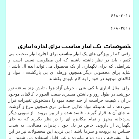
۶۶۸۰۳۰۱۱
۶۶۸۰۳۵۱۱
خصوصیات یک انبار مناسب برای
اجاره
انباری
وقتی که از ویژگی های یک
انبار مناسب
برای
اجاره انبار
صحبت می
کنیم ، باید در نظر داشته باشیم که این مطلوبیت نسبی است و
شرایطی که برای نگهداری از یک محصول می تواند ایده آل باشد ،
شاید برای محصولی دیگر همچون ورطه ای بی بازگشت ، مواد و
کالاهای موجود در خود را به کام نابودی بکشاند .
برای مثال انباری با کف بتنی ، جریان آزاد هوا ، تابش چند ساعته نور
خورشید در طول روز و داشتن مسیری صعب العبور با کالاهای موجود
در آن ، کیفیت حراست از چند جعبه میوه را دستخوش تغییرات قرار
نمی دهد ، اما همینکه مواد غذایی حساس تری همچون مرغ و گوشت
به جای آن ها قرار گیرند ، فاسد شده و از بین بروند . از سویی دیگر
سردخانه مجهز و تمام مکانیزه ای را در نظر بگیرید که به جای
نگهداری از دارویی خاص در دل خود ، پذیرای مصالحی به شدت
حساس به برودت و سرما باشد ! بی تردید این محصولات نیز در این
انبار پیشرفته ، زیاد دوام نیاورده و غیر قابل استفاده می شوند . با