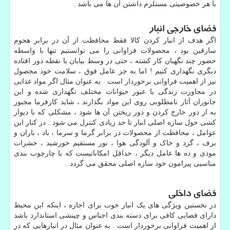
با هر خصوصیتی مستلزم داشتن آن ها می باشد .
فضای خارجی انبار
اگر هدف از انبار کردن کالا فقط محافظت از آن در برابر هجوم
سارقین بود ، محصولات فراوانی را می توانستیم تنها با واسطه
حضور چند نگهبان کار کشته ، حتی در وسط بیابان یا نقطه دور افتاده
دیگری نگهداری کنیم ! اما به جز عامل فوق ، سلامت خود محصول
نیز از اهمیت فراوانی برخوردار است . به عنوان مثال اگر مواد غذایی
در مجاورت زندگی یا عبور حیوانات مختلف نگهداری شده و این
جانوران آثار نامطلوبی روی این مواد بگذارند ، شاید کارفرما مجبور
به از دور خارج کردن و دور ریختن آن ها شود ، مشکلی که با دیوار
کشی حول سازه اصلی انبار تا حد زیادی کنترل می شود . در کنار این
عوامل ، محافظت از محصولات در برابر گرما و سرما ، باد ، باران و
برف ، گرد و خاک و آلودگی هوا ، نور مستقیم خورشید ، حشرات
موذی و ده ها عامل دیگر ، حداقل امکاناتیست که با چارچوب بندی
مناسبی پیرامون خود سازه اصلی محقق می گردد .
فضای داخلی
در نخستین ویژگی های یک انبار خوب برای اجاره ، اینکه این محیط
دارای فضایی کافی برای دسته بندی اجناس و چینشی استاندارد باشد
از اهمیت فراوانی برخوردار است . به عنوان مثال در انبارهایی که در