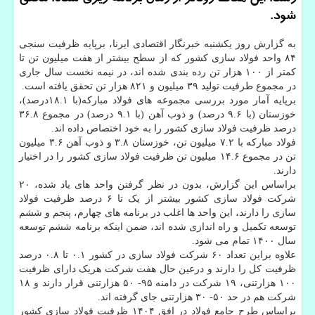
شود.
به گزارش روز یکشنبه خبرنگار اقتصادی ایرنا، برپایه ظرفیت سنجی
۸۴ واحد فولاد سازی کشور که از سطح بیشتر از هفت میلیون تن تا
کمتر از ۱۰۰ هزار تن رده بندی شده اند، در نیمه نخست سال جاری
در مجموع طرفیت تولید ۳۹ میلیون و ۸۲۱ هزار تن تحقق یافته است.
برپایه آمار مورد بررسی مجموعه های فولاد مبارکه(با ۱۸.۱درصد)،
خوزستان (با ۹.۶ درصد) و ذوب آهن (با ۹.۱ درصد) در مجموع ۳۶.۸
درصد ظرفیت فولاد سازی کشور را به خود اختصاص داده اند.
فولاد مبارکه با ۷.۲ میلیون تن، خوزستان ۳.۸ و ذوب آهن ۳.۶ میلیون
تن در مجموع ۱۴.۶ میلیون تن ظرفیت فولاد سازی کشور را در اختیار
دارند.
براساس این گزارش، بدون در نظر گرفتن واحد های یاد شده، ۲۰
شرکت فولاد سازی کشور بیشتر از یک تا ۶ درصد ظرفیت فولاد
سازی را دارند، این واحد ها اغلب در برنامه های چهارم، پنجم و ششم
توسعه تکمیل و راه اندازی شده اند، ضمن اینکه برنامه ششم توسعه
سال ۱۴۰۰ تمام می شود.
علاوه براین تعداد ۶۰ شرکت فولاد سازی در کشور ۰.۱ تا ۰.۸ درصد
ظرفیت کل را دارند و درعین حال هفت شرکت هریک دارای ظرفیت
۱۰۰ هزارتنی، ۱۹ شرکت در دامنه ۹۵- ۵۰ هزارتنی قرار دارند و ۱۸
شرکت هم در حد ۵۰- ۳۰ هزارتنی جای گرفته اند.
براساس طرح جامع فولاد در افق ۱۴۰۴ ظرفیت فولاد سازی کشور