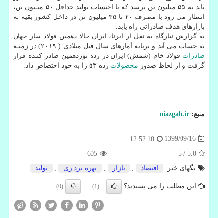
باید به ۵۵ میلیون تن برسد که با احتساب تولید حداقل ۵۰ میلیون تن،
انتظار می رود با مصرف ۳۰ تا ۳۵ میلیون تن در داخل کشور بقیه به
بازارهای هدف صادراتی راه یابد.
به گزارش نیازگاه به نقل از ایرنا، ایران حالا دهمین فولاد ساز جهان
به حساب می آید و برپایه آمارهای سال قبل میلادی ( ۲۰۱۹) در زمینه
صادرات
فولاد خام (شمش) ایران در رده نوزدهمین صادر کننده قرار
گرفت و از لحاظ صدور
محصولات
رده ۵۳ را به خود اختصاص داد.
منبع:
niazgah.ir
1399/09/16
12:52:10
605
5
/
5.0
تگهای خبر:
اقتصاد
,
بازار
,
بهره برداری
,
تولید
این مطلب را می پسندید؟
(0)
(1)