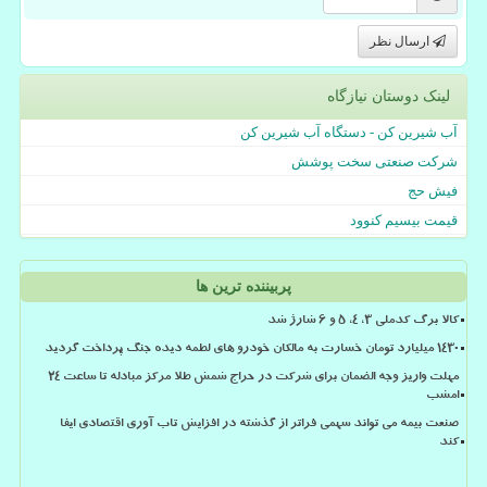
ارسال نظر
لینک دوستان نیازگاه
آب شیرین کن - دستگاه آب شیرین کن
شرکت صنعتی سخت پوشش
فیش حج
قیمت بیسیم کنوود
پربیننده ترین ها
کالا برگ کدملی 3، 4، 5 و 6 شارژ شد
۱۴۳۰ میلیارد تومان خسارت به مالکان خودرو های لطمه دیده جنگ پرداخت گردید
مهلت واریز وجه الضمان برای شرکت در حراج شمش طلا مرکز مبادله تا ساعت ۲۴
امشب
صنعت بیمه می تواند سهمی فراتر از گذشته در افزایش تاب آوری اقتصادی ایفا
کند