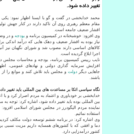
تغییر داده شود.
محمد خدابخشی در گفت و گو با ایسنا اظهار نمود: یکی 
مقام معظم رهبری روی آن تاکید دارند در کنار جهش تولید،
اقشار ضعیف جامعه است.
وی افزود: خوشبختانه در کمیسیون برنامه و
بودجه
و در وض
نیاز بوده به اقشار ضعیف و دهک هایی که درآمد اندکی بر
کالاهای اساسی دارند مصوب شد و شورای نگهبان نیز آنرا 
اجرا ابلاغ گردیده است.
نایب رییس کمیسیون برنامه، بودجه و محاسبات مجلس در 
افزایش سرمایه گذاری دولتی و نهادهای عمومی، اظه
جاهایی دیگر
دولت
و مجلس باید تلاش کنند و موانع را از سر
باشند.
نگاه سیاسی اتکا بر مساعدت های بین المللی باید تغییر داد
خدابخشی بر خودباوری و اعتماد به مردم اصرار کرد و با 
بین المللی بوده باید تغییر داده شود، اشاره کرد: توجه ب
نماینده مردم الیگودرز در مجلس شورای اسلامی افزود: ح
استفاده نمائیم.
وی اشاره کرد: در برنامه ششم توسعه دولت مکلف کردیم 
دما و افقی که با کشورهای همسایه داریم مزیت نسبی برای
کشور درآمدزایی دارد.