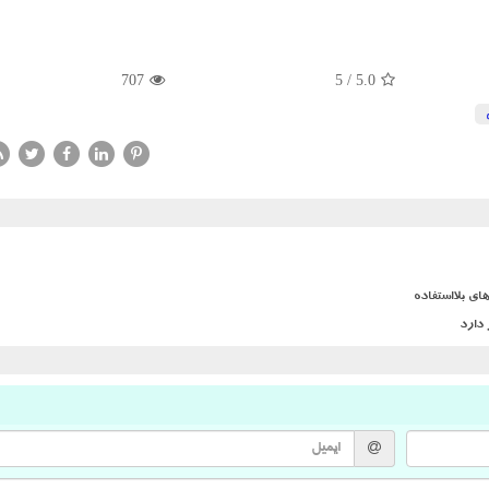
707
5
/
5.0
ی بلااستفاده