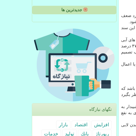
جدیدترین ها
ارد ضعف
ود.
این سند
های آبی
آن منطقه چقدر است، اظهار داشت: لرستان با مزیت کشاورزی درصد زمین های آبی ۲۳ درصد است و این درحالیست متوسط کشوری ۴۷ درصد
ب تصمیم
ا اعمال
باشد که
ر بگیرد
۱ هزار هکتار از اراضی شیبدار به
تگهای نیازگاه
 به نفع
افزایش
اقتصاد
بازار
دن لابی
رپورتاژ
بانك
تولید
خدمات