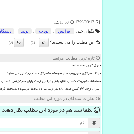
1399/09/13
12:13:50
تگهای خبر:
افزایش
,
بودجه
,
تولید
,
دستگاه
این مطلب را می پسندید؟
(0)
(1)
تازه ترین مطالب مرتبط
برق گران نشده است
بانک مرکزی شهریورماه از سیستم متمرکز حسام رونمایی می نماید
سامانه مدیریت حساب های بانکی فرا می رسد پایان سردرگمی حساب ها
تهران روی ۲۷ گسل فعال ۲۵۰ هزار پلاک در بافت فرسوده پایتخت قرار دارد
نظرات بینندگان در مورد این مطلب
لطفا شما هم
در مورد این مطلب
نظر دهید