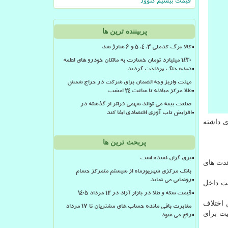
قیمت بیسیم کنوود
پربیننده ترین ها
کالا برگ کدملی 3، 4، 5 و 6 شارژ شد
۱۴۳۰ میلیارد تومان خسارت به مالکان خودرو های لطمه
دیده جنگ پرداخت گردید
مهلت واریز وجه الضمان برای شرکت در حراج شمش
طلا مرکز مبادله تا ساعت ۲۴ امشب
صنعت بیمه می تواند سهمی فراتر از گذشته در
افزایش تاب آوری اقتصادی ایفا کند
ی داشته
پربحث ترین ها
برق گران نشده است
عدت های
بانک مرکزی شهریورماه از سیستم متمرکز حسام
رونمایی می نماید
یت داخل
قیمت سکه و طلا در بازار آزاد در ۱۲ مرداد ۱۴۰۵
 اختلاف
مغایرت باقی مانده حساب های مشتریان تا 17 مرداد
یت برای
رفع می شود