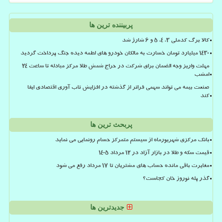
پربیننده ترین ها
کالا برگ کدملی 3، 4، 5 و 6 شارژ شد
۱۴۳۰ میلیارد تومان خسارت به مالکان خودرو های لطمه دیده جنگ پرداخت گردید
مهلت واریز وجه الضمان برای شرکت در حراج شمش طلا مرکز مبادله تا ساعت ۲۴
امشب
صنعت بیمه می تواند سهمی فراتر از گذشته در افزایش تاب آوری اقتصادی ایفا
کند
پربحث ترین ها
بانک مرکزی شهریورماه از سیستم متمرکز حسام رونمایی می نماید
قیمت سکه و طلا در بازار آزاد در ۱۲ مرداد ۱۴۰۵
مغایرت باقی مانده حساب های مشتریان تا 17 مرداد رفع می شود
گذر پله نوروز خان کجاست؟
جدیدترین ها