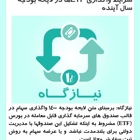
شرایط واگذاری ETFها در لایحه بودجه
سال آینده
نیازگاه: برمبنای متن لایحه بودجه 1400 واگذاری سهام در
قالب صندوق های سرمایه گذاری قابل معامله در بورس
(ETF) مشروط به اینكه تشكیل این صندوقها با مدیریت
دولتی برای بلندمدت نباشد و یا عرضه سهام به روش
ثبت سفارش مجاز است.