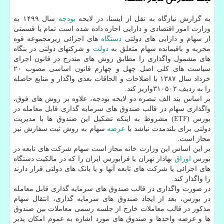
به گزارش نیازگاه به نقل از ایسنا، در لایحه
بودجه
سال ۱۴۹۹ به
وزارت امور اقتصادی و دارایی اجازه داده شده است تمام یا قسمتی
از سهام و دارایی های دولتی
دستگاه
های اجرائی زیرمجموعه قوه
مجریه و باقیمانده سهام متعلق به
دولت
و شرکتهای دولتی در بنگاه
های مشمول واگذاری را مطابق روش های مندرج در قانون اجرای
سیاست های کلی اصل چهل و چهارم قانون اساسی مصوب ۲۰
خرداد سال ۱۳۸۷ با اصلاحات و الحاقات بعدی واگذار و منابع حاصله
را به ردیف ۳۱۰۵۰۲واریز کند.
بر اساس بند الف تبصره دو لایحه بودجه، علاوه بر روش های فوق،
واگذاری سهام در قالب صندوق های سرمایه گذاری قابل معامله در
بورس (ETF) مشروط به اینکه تشکیل این صندوق ها با مدیریت
دولتی برای بلندمدت نباشد یا
عرضه
سهام به روش ثبت سفارش نیز
مجاز است.
بر این اساس این وزارت خانه مجاز است سهام شرکت های تابعه در
بورس
اوراق
بهادار تهران یا فرابورس ایران را که در مالکیت دستگاه
های اجرائی یا شرکت های تابعه آنها و یا بانک های دولتی قرار دارند
را واگذار کند.
در صورت واگذاری در قالب صندوق های سرمایه گذاری قابل معامله
در بورس، بعد از ایجاد صندوق های سرمایه گذاری، انتقال سهام
مذکور در قالب معاملات خارج از جلسه رسمی معاملات بین صندوق
ها و عرضه واحدها و صندوق های مورد اشاره به عموم امکان پذیر