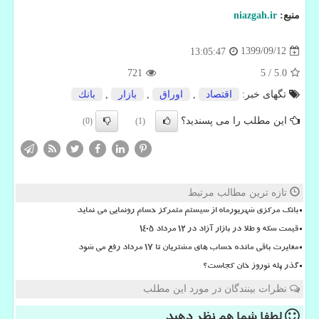
منبع:
niazgah.ir
1399/09/12
13:05:47
721
5
/
5.0
تگهای خبر:
اقتصاد
,
اوراق
,
بازار
,
بانك
این مطلب را می پسندید؟
(0)
(1)
تازه ترین مطالب مرتبط
بانک مرکزی شهریورماه از سیستم متمرکز حسام رونمایی می نماید
قیمت سکه و طلا در بازار آزاد در ۱۲ مرداد ۱۴۰۵
مغایرت باقی مانده حساب های مشتریان تا 17 مرداد رفع می شود
گذر پله نوروز خان کجاست؟
نظرات بینندگان در مورد این مطلب
لطفا شما هم
نظر دهید