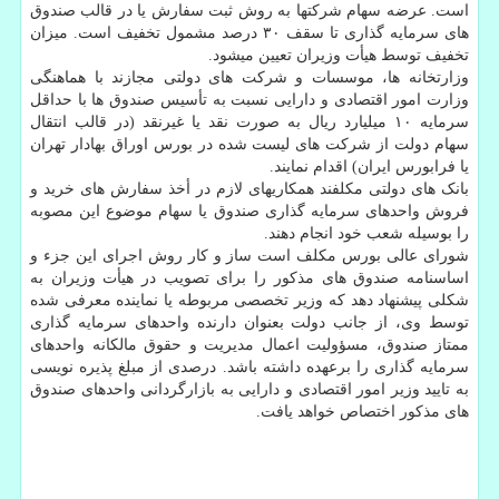
است. عرضه سهام شرکتها به روش ثبت سفارش یا در قالب صندوق
های سرمایه گذاری تا سقف ۳۰ درصد مشمول تخفیف است. میزان
تخفیف توسط هیأت وزیران تعیین میشود.
وزارتخانه ها، موسسات و شرکت های دولتی مجازند با هماهنگی
وزارت امور اقتصادی و دارایی نسبت به تأسیس صندوق ها با حداقل
سرمایه ۱۰ میلیارد ریال به صورت نقد یا غیرنقد (در قالب انتقال
سهام دولت از شرکت های لیست شده در بورس اوراق بهادار تهران
یا فرابورس ایران) اقدام نمایند.
بانک های دولتی مکلفند همکاریهای لازم در أخذ سفارش های خرید و
فروش واحدهای سرمایه گذاری صندوق یا سهام موضوع این مصوبه
را بوسیله شعب خود انجام دهند.
شورای عالی بورس مکلف است ساز و کار روش اجرای این جزء و
اساسنامه صندوق های مذکور را برای تصویب در هیأت وزیران به
شکلی پیشنهاد دهد که وزیر تخصصی مربوطه یا نماینده معرفی شده
توسط وی، از جانب دولت بعنوان دارنده واحدهای سرمایه گذاری
ممتاز صندوق، مسؤولیت اعمال مدیریت و حقوق مالکانه واحدهای
سرمایه گذاری را برعهده داشته باشد. درصدی از مبلغ پذیره نویسی
به تایید وزیر امور اقتصادی و دارایی به بازارگردانی واحدهای صندوق
های مذکور اختصاص خواهد یافت.