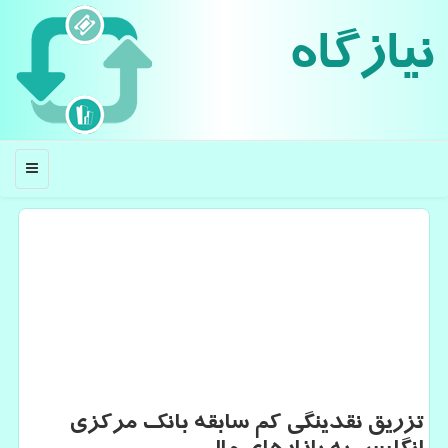
نیازگاه
منو
تزریق نقدینگی كم سابقه بانك مركزی