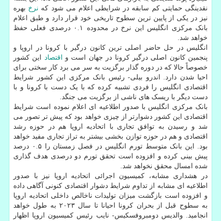
نقدینگی حمایتی کم سابقه در شرایطی اعلام می شود که
نرخ
بهره
نیز در یکی از پایین ترین سطوح تاریخی خود قرار دارد و طبق اعلام
بانک مرکزی انگلیس این نرخ در محدوده ۰.۱ درصدی فعلی حفظ
خواهد شد.
انگلیس در حل حاضر اصلی ترین کانون درگیر با کرونا در اروپا و
پنجمین کانون اصلی درگیر کرونا در جهان است و
اقتصاد
این کشور
خصوصاً حالا که در دوره گذار برگزیت به سر می برد کار سختی برای
احیا شدن دارد. اندرو بیلی- رئیس بانک مرکزی این کشور شرایط
اقتصادی انگلیس را فردی تشبیه کرده که با یک دست با کرونا و با
دست دیگر با ریسک های ناشی از برگزیت می جنگد.
بانک مرکزی انگلیس با صدور اطلاعیه ای اعلام نموده است شرایط
اقتصادی این کشور دشوارتر از چیزی خواهد بود که پیش تر تصور می
شد و رسیدن به توافق تجاری با اتحادیه اروپا هم در حوزه رشد
اقتصادی و هم در حوزه توازن بخشی بیشتر به تراز تجاری مفید خواهد
بود. این بانک متوسط تورم انگلیس در فصل زمستان را ۰.۵ درصد
پیش بینی کرده و افزوده است تحقق تورم دو درصدی هدف گذاری
شده امسال محقق نخواهد شد.
در هشداری مشابه، کمیسیون اجرائی اتحادیه اروپا نیز با صدور
اطلاعیه ای مشابه از تداوم شرایط دشوار اقتصادی کنونی آگاهی داده
و افزوده است بازگشت میزان تولیدات ناخالص داخلی اتحادیه اروپا
به سطوح قبل از بحران کرونا احیانا تا سال ۲۰۲۳ به طول خواهد
انجامید. والدیس دومبروفسکیس- نایب رئیس کمیسیون اروپا اظهار