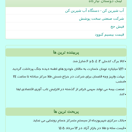
لینک دوستان نیازگاه
آب شیرین کن - دستگاه آب شیرین کن
شرکت صنعتی سخت پوشش
فیش حج
قیمت بیسیم کنوود
پربیننده ترین ها
کالا برگ کدملی 3، 4، 5 و 6 شارژ شد
۱۴۳۰ میلیارد تومان خسارت به مالکان خودرو های لطمه دیده جنگ پرداخت گردید
مهلت واریز وجه الضمان برای شرکت در حراج شمش طلا مرکز مبادله تا ساعت ۲۴
امشب
صنعت بیمه می تواند سهمی فراتر از گذشته در افزایش تاب آوری اقتصادی ایفا
کند
پربحث ترین ها
بانک مرکزی شهریورماه از سیستم متمرکز حسام رونمایی می نماید
قیمت سکه و طلا در بازار آزاد در ۱۲ مرداد ۱۴۰۵