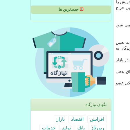
خویش را
ا این حراج
جدیدترین ها
فارش می شود
ه تعیین
دگان به
در بازار
اق بدهی
نکی عضو
تگهای نیازگاه
افزایش
اقتصاد
بازار
رپورتاژ
بانك
تولید
خدمات