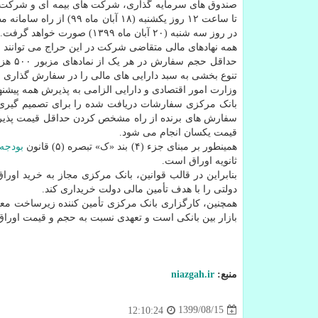
صندوق های سرمایه گذاری، شرکت های بیمه ای و شرکت 
تا ساعت ۱۲ روز یکشنبه (
در روز سه شنبه (۲۰ آبان ماه ۱۳۹۹) صورت خواهد گرفت.
همه نهادهای مالی متقاضی شرکت در این حراج می توانند س
حداقل
تنوع بخشی به سبد دارایی های مالی را در سفارش گذاری مد
وزارت امور اقتصادی و دارایی الزامی به پذیرش همه پیشن
بانک مرکزی سفارشات دریافت شده را برای تصمیم گیری به
سفارش های برنده از راه مشخص کردن حداقل قیمت پذیرفته
قیمت یکسان انجام می شود.
همینطور بر مبنای جزء (۴) بند «ک» تبصره (۵) قانون
بودجه
ثانویه اوراق است.
بنابراین در قالب قوانین، بانک مرکزی مجاز به خرید اوراق
دولتی را با هدف تأمین مالی دولت خریداری کند.
همچنین، کارگزاری بانک مرکزی تأمین کننده زیرساخت معا
بازار بین بانکی است و تعهدی نسبت به حجم و قیمت اوراق ب
منبع:
niazgah.ir
1399/08/15
12:10:24