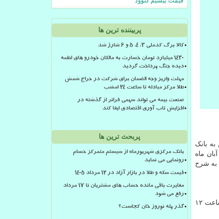
قیمت بیسیم کنوود
پربیننده ترین ها
کالا برگ کدملی 3، 4، 5 و 6 شارژ شد
۱۴۳۰ میلیارد تومان خسارت به مالکان خودرو های لطمه
دیده جنگ پرداخت گردید
مهلت واریز وجه الضمان برای شرکت در حراج شمش
طلا مرکز مبادله تا ساعت ۲۴ امشب
صنعت بیمه می تواند سهمی فراتر از گذشته در
افزایش تاب آوری اقتصادی ایفا کند
پربحث ترین ها
به بانک
بانک مرکزی شهریورماه از سیستم متمرکز حسام
وسسات اعتباری غیربانکی صندوق های سرمایه گذاری، شرکت های بیمه ای و شرکت های تأمین سرمایه را در روز سه شنبه (۲۰ آبان ماه
رونمایی می نماید
ن دوبار در سال) و به شرح
قیمت سکه و طلا در بازار آزاد در ۱۲ مرداد ۱۴۰۵
مغایرت باقی مانده حساب های مشتریان تا 17 مرداد
رفع می شود
برپایه این گزارش، بانک ها و موسسات اعتباری غیربانکی متقاضی شرکت در این حراج می توانند نسبت به ارسال سفارش های خود تا ساعت ۱۲
گذر پله نوروز خان کجاست؟