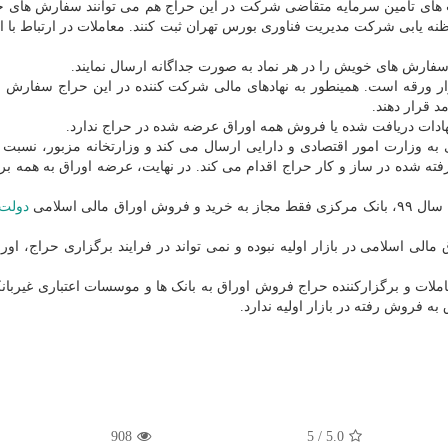
های تأمین سرمایه متقاضی شرکت در این حراج هم می توانند سفارش های 
۱۸ آبان ماه ۹۹) از راه سامانه مظنه یابی شرکت مدیریت فناوری بورس تهران ثبت کنند. معاملات در ارتباط ب
فارش های خویش را در هر نماد به صورت جداگانه ارسال نمایند.
 حجم سفارش در هر یک از نمادهای مزبور ۵۰۰ هزار ورقه است. همینطور به نهادهای مالی شرکت کننده در این حراج س
 قرار دهند.
هادات دریافت شده یا فروش همه اوراق عرضه شده در حراج ندارد.
 وزارت امور اقتصادی و دارایی ارسال می کند و وزارتخانه مزبور، نسبت ب
 شده در ساز و کار حراج اقدام می کند. در نهایت، عرضه اوراق به همه برن
سال ۹۹، بانک مرکزی فقط مجاز به خرید و فروش اوراق مالی اسلامی
دولت
 مالی اسلامی در بازار اولیه نبوده و نمی تواند در فرایند برگزاری حراج، اور
ملات و برگزارکننده حراج فروش اوراق به بانک ها و موسسات اعتباری غیربا
ه فروش رفته در بازار اولیه ندارد.
908
5
/
5.0