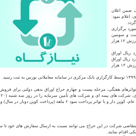
ک ضمن اعلان
سال جاری، اعلام نمود:
شنبه (۶ آبان ماه) درمورد برگزاری
یست و سومین
مرحله از این حراج، چهار بانک سفارش های خویش را به ارزش ۱۲ هزار
و دارایی هم با فروش ۴۶۹ میلیارد ریال اوراق
 ۲۱ درصد و ۱۱.۵ هزار میلیارد ریال اوراق
اراد۵۴ با نرخ بازده تا سررسید ۲۰ درصد (در مجموع به ارزش ۱۲ هزار
واترهای هفتگی، مرحله بیست و چهارم حراج اوراق بدهی دولتی برای فروش 
ها، م
۹۹) اجرا می کند. اوراق عرضه شده در این حراج، مرابحه عام، کوپن دار و با تواتر پرداخت سود ۶ ماهه (پرداخت کوپ
کی اقدام نمایند.