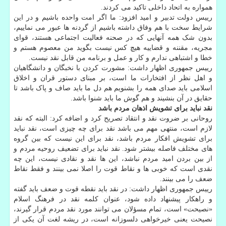
همواره به اتحاد داخلی تاکید می کردند.
رییس دولت تدبیر و امید افزود: ما اگر امت واحده باشیم و در این
شرایط سخت با هم وفاق داشته باشیم از گردنه ها عبور می نماییم،
بدون شک همه آنهایی که در صحنه فعالیت اجتماعی هستند، قوای
مجریه، مقننه و قضاییه هیچ کس نیست بگوید من معصوم هستم و
خطا و اشتباهی ندارم و کار و عمل و برنامه من قابل نقد نیست.
رییس جمهوری اظهار داشت: مشورت کردن با نخبگان و دانشگاهیان
و اهل نظر از افتخارات ما است، بر مبنای دستور قران و اخلاق
اسلامی باید صدای همه را بشنویم هم دل ما باید صاف و پاک باشد تا
حقایق در آن بنشیند و هم گوش ما باید شنوا باشد.
نقد نباید برای تشویش اذهان مردم باشد
روحانی بر ضروت نقد و انتقاد تصریح کرد و اضافه کرد: البته که نقد
لازم است، منتهی مهم می باشد نقد برای چه چیزی است، نقد نباید
برای تشویش افکار مردم باشد، نقد برای این نیست که بین گروه
های مختلف فاصله بیشتر شود. نقد نباید برای تضعیف روحیه مردم و
از بین بردن امید مردم نباشد، این ها نقد و نقادی نیست، این چه
نقدی است که خوبی ها و نقاط قوت را اصلا نمی بینند و فقط نقاط
ضعف را می بینند.
رییس جمهوری اظهار داشت: در نقد باید نقطه قوت و ضعف باید گفته
و راهکار پیشنهاد داده شود، عنوان کلمه نقد در فرهنگ اسلام
«نصیحت» است، تمام مسؤلان می توانند مورد نقد مردم قرار گیرند،
نصیحت یعنی خیرخواهی دلسوزانه است، در ریشه لغت آن یکی از