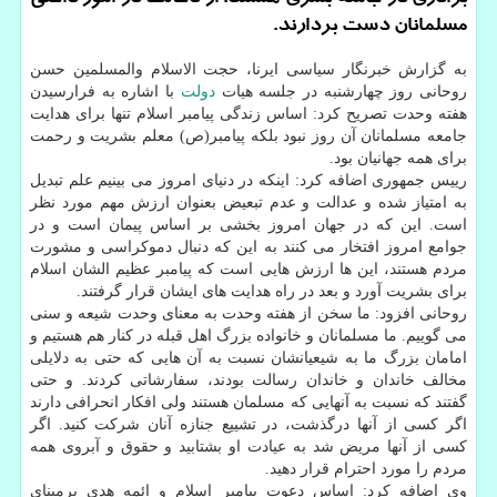
مسلمانان دست بردارند.
به گزارش خبرنگار سیاسی ایرنا، حجت الاسلام والمسلمین حسن
روحانی روز چهارشنبه در جلسه هیات
دولت
با اشاره به فرارسیدن
هفته وحدت تصریح کرد: اساس زندگی پیامبر اسلام تنها برای هدایت
جامعه مسلمانان آن روز نبود بلکه پیامبر(ص) معلم بشریت و رحمت
برای همه جهانیان بود.
رییس جمهوری اضافه کرد: اینکه در دنیای امروز می بینیم علم تبدیل
به امتیاز شده و عدالت و عدم تبعیض بعنوان ارزش مهم مورد نظر
است. این که در جهان امروز بخشی بر اساس پیمان است و در
جوامع امروز افتخار می کنند به این که دنبال دموکراسی و مشورت
مردم هستند، این ها ارزش هایی است که پیامبر عظیم الشان اسلام
برای بشریت آورد و بعد در راه هدایت های ایشان قرار گرفتند.
روحانی افزود: ما سخن از هفته وحدت به معنای وحدت شیعه و سنی
می گوییم. ما مسلمانان و خانواده بزرگ اهل قبله در کنار هم هستیم و
امامان بزرگ ما به شیعیانشان نسبت به آن هایی که حتی به دلایلی
مخالف خاندان و خاندان رسالت بودند، سفارشاتی کردند. و حتی
گفتند که نسبت به آنهایی که مسلمان هستند ولی افکار انحرافی دارند
اگر کسی از آنها درگذشت، در تشییع جنازه آنان شرکت کنید. اگر
کسی از آنها مریض شد به عیادت او بشتابید و حقوق و آبروی همه
مردم را مورد احترام قرار دهید.
وی اضافه کرد: اساس دعوت پیامبر اسلام و ائمه هدی برمبنای