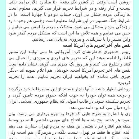
روشن است وقتی در کشور یک دفعه ۵۰ میلیارد دلار درآمد نفتی
نیست و کنار رفته و در شرایط تحریم قرار می گیریم، معلوم است
به زندگی مردم فشار می آورد، حساب دو دو تا چهارتا است. ما در
شرایط جنگ هستیم. در این شرایط معلوم است زخمی هم وجود دارد
و زندگی مردم مشکل می شود. مشکلات مردم را لمس می نماییم و
حس می نماییم و همه تلاش ما این است که مشکل مردم کمتر شود
واین مسیر را با سربلندی و پیروزی به پایان می رسانیم.
نفس های آخر تحریم های آمریکا است
رییس جمهوری خاطرنشان کرد: آمریکایی ها نمی توانند این مسیر
غلط را ادامه بدهند این که تحریم های فردی و موردی را اعمال می
کنند و شلوغ می کنند و هر روز یک چیزی می گویند، نشان داده است
نفس های آخر تحریم آمریکا است. خودشان هم اعلام نموده اند «دیگر
چیزی باقی نمانده که بخواهیم ایران تحریم نماییم، همه را تحریم
کردیم».
روحانی اظهار داشت: آنها ناچار هستند از این مسیرغلط خود برگردند
و دولت همه توان خودرا به جهت اینکه حقوق مردم تامین گردد و
تحریم شکسته شود، در قالب اصولی که نظام جمهوری اسلامی ایران
دارد دنبال می کند و ادامه می دهد.
وی با اشاره به طرح هایی که فردا به بهره برداری می رسد، بیان
نمود: هر هفته، پنج شنبه ها افتتاح های مهمی داشتیم. البته در وسط
هفته هم افتتاح نیز داشتیم. این هفته به مردم تهران بشارت می دهم
البته افتتاح ها فقط در تهران نیست بلکه در هرمزگان هم است ولی
بخش بزرگی از افتتاح های فردا، مربوط به تهران و آب شرب مردم