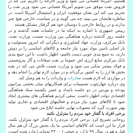
هستیم، آمریکا عصبانی می شود و وزیر خارجه را تحریم می کند در
فروش نفت موفق می شویم آمریکا عصبانی می شود وزیر نفت را
تحریم می کند این نشان موفقیت ایران و استیصال آمریکا است. در
مناظره هایشان می بینید چه می گویند و در سیاست خارجی هیچ چیز
ندارند و در روابط خارجی با دوستان خود هم گرفتار مشکل هستند.
رییس جمهوری با اشاره به اینکه ما در جلسات هفته گذشته و در
جلسه روز گذشته درباره هماهنگی بین وزارت صمت، وزارت نفت،
بانک مرکزی، وزارت جهاد کشاورزی و دیگرانی که امروز مسئولیت و
بار اصلی تامین مواد مورد نیاز جامعه و کالاهای اساسی را بر دوش
دارند، به جمع بندی خوبی دست یافتیم، اظهار داشت: با این جمع بندی
بانک مرکزی منابع ارزی اش عموما بر نفت میعانات و گاز پتروشیمی
و فولاد بیشتر متکی می شود و وزارت صمت تلاش می کند در بقیه
بخش ها ارز را به کشور برگرداند و در موارد لازم تهاتر را انجام دهد و
در مواردی که لازم هست
صادرات
و واردات را به هم وصل کند.
وی درباره چهارچوب تصمیمات برای همکاریهای میان بخشی پیرامون
بودجه و بورس در دو جلسه بامداد و عصر یکشنبه ستاد هماهنگی
اقتصادی دولت اظهار داشت: سعی کردیم هماهنگی های بیشتری ایجاد
شود تا کالاهای مورد نیاز مردم و فعالیتهای اقتصادی و تجاری تولید
بهتر صورت گیرد که مصوبات نهایی جلسه ابلاغ می شود.
برخی افراد با گفتار خود مردم را متزلزل نکنند
روحانی تصریح کرد: برخی افراد مردم را با گفتار خود متزلزل نکنند،
قرار ما این است که کالاهای اساسی ما یک بخش بزرگ آن هم سال
قبل و هم در سال ۹۹ با ارز ترجیحی ( ۴۲۰۰ تومانی) وارد شده است،