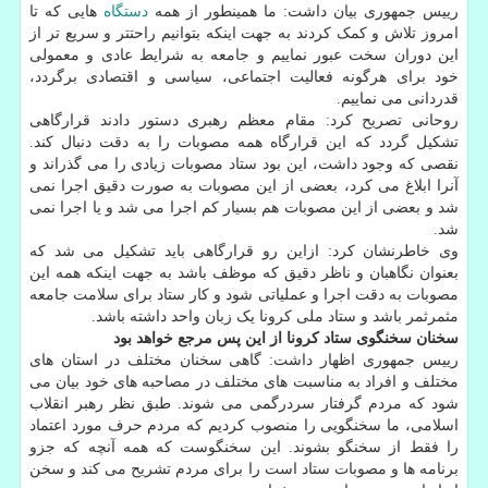
رییس جمهوری بیان داشت: ما همینطور از همه
دستگاه
هایی که تا
امروز تلاش و کمک کردند به جهت اینکه بتوانیم راحتتر و سریع تر از
این دوران سخت عبور نماییم و جامعه به شرایط عادی و معمولی
خود برای هرگونه فعالیت اجتماعی، سیاسی و اقتصادی برگردد،
قدردانی می نماییم.
روحانی تصریح کرد: مقام معظم رهبری دستور دادند قرارگاهی
تشکیل گردد که این قرارگاه همه مصوبات را به دقت دنبال کند.
نقصی که وجود داشت، این بود ستاد مصوبات زیادی را می گذراند و
آنرا ابلاغ می کرد، بعضی از این مصوبات به صورت دقیق اجرا نمی
شد و بعضی از این مصوبات هم بسیار کم اجرا می شد و یا اجرا نمی
شد.
وی خاطرنشان کرد: ازاین رو قرارگاهی باید تشکیل می شد که
بعنوان نگاهبان و ناظر دقیق که موظف باشد به جهت اینکه همه این
مصوبات به دقت اجرا و عملیاتی شود و کار ستاد برای سلامت جامعه
مثمرثمر باشد و ستاد ملی کرونا یک زبان واحد داشته باشد.
سخنان سخنگوی ستاد کرونا از این پس مرجع خواهد بود
رییس جمهوری اظهار داشت: گاهی سخنان مختلف در استان های
مختلف و افراد به مناسبت های مختلف در مصاحبه های خود بیان می
شود که مردم گرفتار سردرگمی می شوند. طبق نظر رهبر انقلاب
اسلامی، ما سخنگویی را منصوب کردیم که مردم حرف مورد اعتماد
را فقط از سخنگو بشوند. این سخنگوست که همه آنچه که جزو
برنامه ها و مصوبات ستاد است را برای مردم تشریح می کند و سخن