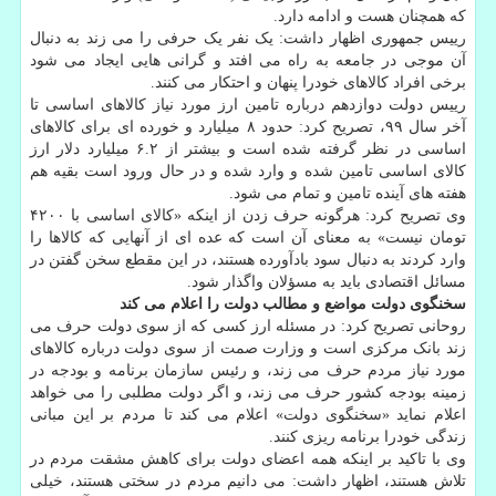
که همچنان هست و ادامه دارد.
رییس جمهوری اظهار داشت: یک نفر یک حرفی را می زند به دنبال
آن موجی در جامعه به راه می افتد و گرانی هایی ایجاد می شود
برخی افراد کالاهای خودرا پنهان و احتکار می کنند.
رییس دولت دوازدهم درباره تامین ارز مورد نیاز کالاهای اساسی تا
آخر سال ۹۹، تصریح کرد: حدود ۸ میلیارد و خورده ای برای کالاهای
اساسی در نظر گرفته شده است و بیشتر از ۶.۲ میلیارد دلار ارز
کالای اساسی تامین شده و وارد شده و در حال ورود است بقیه هم
هفته های آینده تامین و تمام می شود.
وی تصریح کرد: هرگونه حرف زدن از اینکه «کالای اساسی با ۴۲۰۰
تومان نیست» به معنای آن است که عده ای از آنهایی که کالاها را
وارد کردند به دنبال سود بادآورده هستند، در این مقطع سخن گفتن در
مسائل اقتصادی باید به مسؤلان واگذار شود.
سخنگوی دولت مواضع و مطالب دولت را اعلام می کند
روحانی تصریح کرد: در مسئله ارز کسی که از سوی دولت حرف می
زند بانک مرکزی است و وزارت صمت از سوی دولت درباره کالاهای
مورد نیاز مردم حرف می زند، و رئیس سازمان برنامه و بودجه در
زمینه بودجه کشور حرف می زند، و اگر دولت مطلبی را می خواهد
اعلام نماید «سخنگوی دولت» اعلام می کند تا مردم بر این مبانی
زندگی خودرا برنامه ریزی کنند.
وی با تاکید بر اینکه همه اعضای دولت برای کاهش مشقت مردم در
تلاش هستند، اظهار داشت: می دانیم مردم در سختی هستند، خیلی