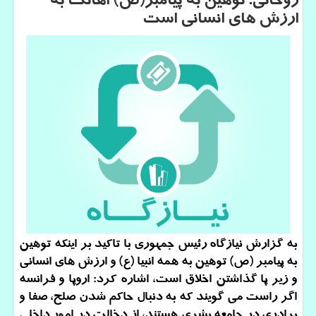
روحانی: توهین به پیامبر(ص) اهانت به
ارزش های انسانی است
به گزارش نیازگاه رئیس جمهوری با تاكید بر اینكه توهین
به پیامبر (ص) توهین به همه انبیا (ع) و ارزش های انسانی
و زیر پا گذاشتن اخلاق است، اشاره كرد: اروپا و فرانسه
اگر راست می گویند كه به دنبال حاكم شدن صلح، صفا و
برادری در جامعه بشری هستند، از دخالت در امور داخلی