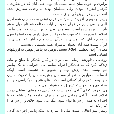
برابری و اخوت میان همه مسلمانان بوده حتی آنان که در تفکرشان
گرفتار انحراف بودند، ولی مسلمان بودند به وحدت سفارش شده
است و این درس بزرگی برای ماست
رییس جمهوری افزود: در سرتاسر قرآن نوعی وحدت میان همه ادیان
الهی را می بینیم. در قرآن مجید در آیات مختلف هم نام ادیان و هم
نام انبیا برده شده است. مسلمان بودن به این نیست که نبوت پیامبر
اسلام را بپذیریم، بلکه نبوت عامه را نیز قبول داریم. همه انبیا را قبول
داریم چه آنان که نامشان در قرآن است و چه آنان که نامشان در
قرآن نیست همه آنان بعنوان پیامبران همه مسلمانان هستند.
معنای آزادی تعطیلی اخلاق نیست/ توهین به پیامبر توهین به ارزشهای
انسانی است
روحانی یادآورشد: زمانی می توان در کنار یکدیگر با صلح و ثبات
زندگی کرد که به همدیگر احترام نماییم. بی احترامی به یک پیامبر
هنر نیست. ضد ارزش بوده و تشویق به خشونت است. اینکه
احساسات میلیون ها نفر از مسلمان و غیرمسلمان را تحریک نماییم،
هنر نیست. تعجب از کسانی است که ادعای هنر و دموکراسی دارند و
به نحوی ولو ناخواسته تشویق به خشونت می کنند.
وی افزود: کجای آزادی آمده است که آزادی به معنای تعطیلی درس
اخلاق است. آزادی زمانی می تواند برای جامعه مفید باشد که با
احترام به همه ارزش ها توام شود. مگر می شود اخلاق و ارزش ها را
کنار بگذاریم.
رییس شورایعالی امنیت ملی با اشاره به اینکه پیامبر (ص) به گردن