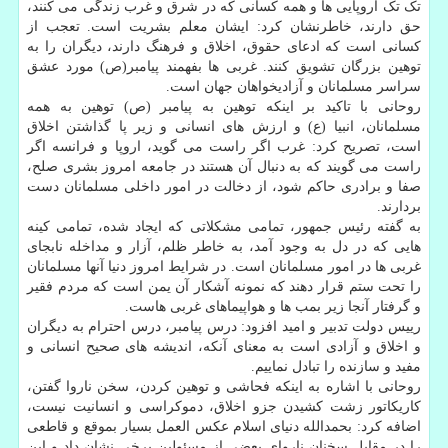
تک تک اروپایی ها و همه کسانی که در شرق و غرب زندگی می کنند،
حق دارند، خاطرنشان کرد: ایشان معلم بشریت است. تعجب از
کسانی است که ادعای حقوق، اخلاق و فرهنگ دارند، دیگران را به
توهین بزرگان تشویق کنند. غربی ها بفهمند پیامبر(ص) مورد عشق
سراسر مسلمانان و آزادیخواهان جهان است.
روحانی با تاکید بر اینکه توهین به پیامبر (ص) توهین به همه
مسلمانان، انبیا (ع) و ارزش های انسانی و زیر پا گذاشتن اخلاق
است، تصریح کرد: غرب اگر راست می گوید، اروپا و فرانسه اگر
راست می گویند که به دنبال آن هستند در جامعه امروز بشری صلح،
صفا و برادری حاکم شود، از دخالت در امور داخلی مسلمانان دست
بردارند.
به گفته رئیس جمهور، تمامی مشکلاتی که ایجاد شده، تمامی کینه
هایی که در دل به وجود آمد، به خاطر ظلم، آزار و مداخله نابجای
غربی ها در امور مسلمانان است. در شرایط امروز دنیا آنها مسلمانان
را تحت ستم قرار دهند که نمونه آشکار آن یمن است که مردم فقیر
و گرفتار آنجا زیر بمب ها و هواپیماهای غربی هاست.
رییس دولت تدبیر و امید افزود: درس پیامبر، درس احترام به دیگران
و اخلاق و آزادی است به معنای آنکه، اندیشه های صحیح انسانی و
مفید و سازنده را تبادل نماییم.
روحانی با اشاره به اینکه فحاشی و توهین کردن، سخن ناروا گفتن،
کاریکاتور زشت کشیدن جزو اخلاق، دموکراسی و انسانیت نیست،
اضافه کرد: بحمدالله دنیای اسلام عکس العمل بسیار بموقع و قاطعی
را در مقابل سخنان ناروای بعضی از مسئولین برخی نشان داد و این