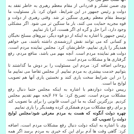
وی ضمن تشکر و قدردانی از مقام معظم رهبری به خاطر تفقد به
دولت و رئیس جمهور در این شرایط، عنوان کرد: بار مسئولیت ما
توسط مقام معظم رهبری سنگین تر شد. وقتی رهبری از دولت و
قوه مجریه حمایت می کنند، بار ما سنگین تر می شود. اگر مشکلی
وجود دارد، آنرا حل و گره ای اگر هست، آنرا باز نماییم.
رئیس جمهور با اشاره به اینکه از دو قوه دیگر، نیروهای مسلح نخبگان
و کسانی که می توانند نقش ارزشمندی داشته باشند، می خواهم
همدیگر را یاری نماییم، خاطرنشان کرد: مجلس نماینده مردم است،
دولت هم نماینده مردم است. آنچه مهم می باشد، منافع مردم، رفع
گرفتاری ها و مشکلات مردم است.
روحانی اضافه کرد: مردم این مسئولیت را بر دوش ما گذاشتند تا
بتوانیم خدمت بیشتری به مردم نماییم. از مجلس تقاضا می نماییم ما
را در این شرایط سخت یاری کنند و نخستین یاری آنها هم تصویب
لوایح ما است.
رییس دولت دوازدهم با اشاره به اینکه مجلس حتما دنبال رفع
مشکلات مردم است، تصریح کرد: ما ۶۷ لایحه مهم تقدیم مجلس
کردیم. بزرگترین کمک به ما این است قانونی را برای ما تصویب کند
و برای رفع مشکلات مردم همفکری کرده وهمدیگر را یاری نماییم.
چهره دولت آنگونه که هست به مردم معرفی شود/مجلس لوایح
دولت را تصویب کند
وی با اشاره به اینکه دولت دنبال رفع مشکلات مردم است، اضافه
کرد: گاهی وقت ها آدم برای این که خیری به مردم برسد اگر همه