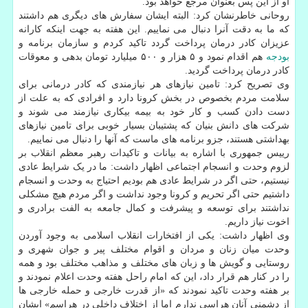
او از این پس بعنوان مرجع خواهد بود.
روحانی خاطرنشان کرد: البته ایشان سفارش های دیگری هم داشتند
که ما به دقت آنرا دنبال می نماییم. این هفته به جهت اینکه کارانه
عزیزان کادر درمان پرداخت گردد تاکید کردم و سازمان برنامه و
بودجه
هم اقدام نمود و ۵ هزار و ۵۰۰ میلیارد تومان بدهی و معوقات
کادر درمان پرداخت گردید.
وی تصریح کرد: تامین نیازهای هر نیازمندی که کادر درمانی برای
سلامت مردم بخصوص در بخش کرونا دارد و افرادی که به علت از
دست دادن کسب و کار خود به بیمه بیکاری نیازمند می شوند و
شرکت های دانش بنیان که پشتیبان بسیار خوبی برای تامین نیازهای
بهداشتی هستند، جزو برنامه های ماست که آنها را دنبال می نماییم.
رییس جمهوری با اشاره به بیانات و تاکیدات رهبر معظم انقلاب بر
لزوم وحدت و انسجام اجتماعی اظهار داشت: ما در یک شرایط عادی
نیستیم، حتی اگر در شرایط عادی هم بودیم احتیاج به وحدت و انسجام
داشتیم حتی اگر تحریم و کرونا وجود نداشت و اگر مردم هیچ مشکلی
نداشتند برای توسعه و پیشرفت و کمال جامعه به الفت برادری و
اخوت نیاز داریم.
وی اظهار داشت: یکی از افتخارات انقلاب اسلامی به وجود آوردن
وحدت میان زنان و مردان و اقوام مختلف پیر و جوان شهری و
روستایی و گویش ها و زبان های مختلف و مذاهب مختلف بود و همه
را در کنار هم قرار داد، این که امام راحل هفته وحدت اعلام نمودند و
بر هفته وحدت تاکید نمودند که «از قدرت خارجی و حمله خارجی ها
از دشمنی آنان هراسی ندارم اما از اختلاف داخلی در هراسم» ایشان