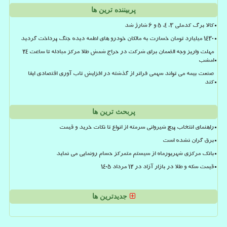
پربیننده ترین ها
کالا برگ کدملی 3، 4، 5 و 6 شارژ شد
۱۴۳۰ میلیارد تومان خسارت به مالکان خودرو های لطمه دیده جنگ پرداخت گردید
مهلت واریز وجه الضمان برای شرکت در حراج شمش طلا مرکز مبادله تا ساعت ۲۴
امشب
صنعت بیمه می تواند سهمی فراتر از گذشته در افزایش تاب آوری اقتصادی ایفا
کند
پربحث ترین ها
راهنمای انتخاب پیچ شیروانی سرمته از انواع تا نکات خرید و قیمت
برق گران نشده است
بانک مرکزی شهریورماه از سیستم متمرکز حسام رونمایی می نماید
قیمت سکه و طلا در بازار آزاد در ۱۲ مرداد ۱۴۰۵
جدیدترین ها