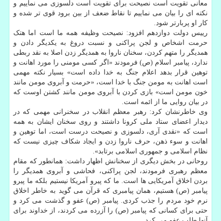
معانی تقویت است نصیحت برای تقویت است دلسوزی می نماییم و
نکته ای را بیان می نماییم تا نقاط ضعف از بین برود قوی تر شده و
کار او پربارتر شود.
رییس دولت دوازدهم افزود: نصیحت وظیفه همه ما است اما هتک
حرمت اشخاص و لجن پراکنی و نسبت دروغ به یکدیگر دادن و
همدیگر را متهم کردن، سخنان ناروا به همدیگر زدن اصلا به نقد ربطی
ندارد، پیامبر اسلام (ص) فرمودند «اگر کسی مومنی را مورد اهانت و
توهین قرار بدهد اعلام جنگ به خدا داده است» بسیار نکته مهمی
است اهانت به مومن جنگ با خدا است، «حرمت و آبروی مومن مانند
خون مومن است» بازی کردن با آبروی مومن مانند کشتن اوست که
در بیان روایی ما از ائمه است.
وی خاطرنشان کرد: رهبر معظم انقلاب در سخنرانی مهمی که در
دیدار اعضای ستاد ملی کرونا داشتند و روی سخنان ایشان به همه
است که «نقدی آری، دلسوزی و نصیحت درست است، اما توهین و
اهانت و سوء ذهن، حرف ناروا زدن و ایجاد شکاف چیزی نیست که
نظام اسلامی و جمهوری اسلامی برتابد».
روحانی در بخش دیگری از سخنانش اظهار داشت: همانطور که مقام
معظم رهبری فرمودند، لجن پراکنی، فحاشی و آبروی همدیگر را
بردن اخلاق آمریکایی ها است. ما که پیرو آمریکا نیستیم بلکه ما پیرو
پیامبر (ص) هستیم، همان پیامبری که قرآن می گوید به خاطر اخلاق
نرم خود مردم را جذب کردی. پیامبر (ص) عفو و گذشت می کرد و
حتی برای کسانی که پیامبر (ص) را آزرده می کردند، از خداوند برای
آنها طلب عفو می کرد.