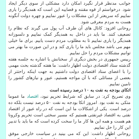
جوانب مدنظر قرار نگیرد امکان دارد مشکلی از سوی دیگر ایجاد
شود. درخواستم از قوه مقننه و قضاییه این است که همدیگر را یاری
نماییم که سریعتر از این مشکلات را عبور نماییم و چهره دولت آنگونه
هست به مردم معرفی شود.
روحانی افزود: کانال های آن طرف آب پول می گیرند که نظام را
تضعیف کنند. ما باید در داخل به همدیگر کمک نماییم و دلسوزانه
همدیگر را یاری نماییم تا به مطلوب مردم دست یابیم. برای ما خیلی
مهم می باشد مجلس باید ما را یاری کند و در این صورت ما بهتر می
توانیم مشکلات مردم را حل نماییم.
رییس جمهوری در بخش دیگری از سخنانش با اشاره به جلسه هفته
گذشته ستاد اقتصادی دولت اظهار داشت: ما هفته گذشته بحث مهمی
را با اعضای ستاد اقتصادی دولت داشتیم به جهت اینکه راحتتر از
بعضی از مسائلی که با آن مواجه هستیم، عبور و نیازهای کشور را
تامین نماییم.
اتکای بودجه به نفت به ۱۰ درصد رسیده است
وی تصریح کرد: در سابق که شرایط تحریم نبود،
اقتصاد
ما عموما
متکی به نفت بود. امروز اتکا بودجه به نفت ۵۰ درصد نیست بلکه ده
درصد است. یکی از اشکالات ما این است که در راه عبور از اقتصاد
نفتی به اقتصاد غیرنفتی هستیم که مسیر سختی است تحریم وکرونا
هم هست و همه این ها کار ما را سخت کرده است که ما باید با تدبیر
این کار را حل نماییم.
روحانی اظهار داشت: این که می بینید در سیاست خارجی موفق