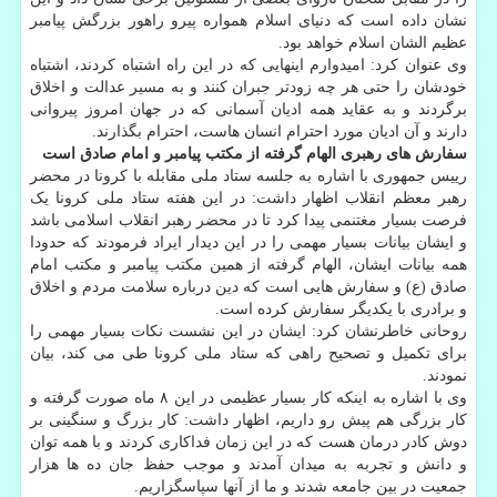
نشان داده است که دنیای اسلام همواره پیرو راهور بزرگش پیامبر
عظیم الشان اسلام خواهد بود.
وی عنوان کرد: امیدوارم اینهایی که در این راه اشتباه کردند، اشتباه
خودشان را حتی هر چه زودتر جبران کنند و به مسیر عدالت و اخلاق
برگردند و به عقاید همه ادیان آسمانی که در جهان امروز پیروانی
دارند و آن ادیان مورد احترام انسان هاست، احترام بگذارند.
سفارش های رهبری الهام گرفته از مکتب پیامبر و امام صادق است
رییس جمهوری با اشاره به جلسه ستاد ملی مقابله با کرونا در محضر
رهبر معظم انقلاب اظهار داشت: در این هفته ستاد ملی کرونا یک
فرصت بسیار مغتنمی پیدا کرد تا در محضر رهبر انقلاب اسلامی باشد
و ایشان بیانات بسیار مهمی را در این دیدار ایراد فرمودند که حدودا
همه بیانات ایشان، الهام گرفته از همین مکتب پیامبر و مکتب امام
صادق (ع) و سفارش هایی است که دین درباره سلامت مردم و اخلاق
و برادری با یکدیگر سفارش کرده است.
روحانی خاطرنشان کرد: ایشان در این نشست نکات بسیار مهمی را
برای تکمیل و تصحیح راهی که ستاد ملی کرونا طی می کند، بیان
نمودند.
وی با اشاره به اینکه کار بسیار عظیمی در این ۸ ماه صورت گرفته و
کار بزرگی هم پیش رو داریم، اظهار داشت: کار بزرگ و سنگینی بر
دوش کادر درمان هست که در این زمان فداکاری کردند و با همه توان
و دانش و تجربه به میدان آمدند و موجب حفظ جان ده ها هزار
جمعیت در بین جامعه شدند و ما از آنها سپاسگزاریم.