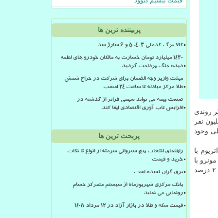
قیمت بیسیم کنوود
پربیننده ترین ها
کالا برگ کدملی 3، 4، 5 و 6 شارژ شد
۱۴۳۰ میلیارد تومان خسارت به مالکان خودرو های لطمه
دیده جنگ پرداخت گردید
مهلت واریز وجه الضمان برای شرکت در حراج شمش
طلا مرکز مبادله تا ساعت ۲۴ امشب
صنعت بیمه می تواند سهمی فراتر از گذشته در
افزایش تاب آوری اقتصادی ایفا کند
گر روندی
یون نفر
وند فعلی وجود
پربحث ترین ها
ریوم با
راهنمای انتخاب پیچ شیروانی سرمته از انواع تا نکات
رصد جهش به ۲۲۰.۰۶ دلار، لایت کوین با ۲.۳۷ درصد افزایش به ۴۶.۲۴ دلار، مونرو با
خرید و قیمت
۴.۶۷ درصد پیشروی به ۱۰۶.۱۱ دلار، دش با ۰.۱۹ درصد ریزش به ۶۶.۱۳ دلار، زدکش با ۰.۰۵ درصد افزایش به ۶۱.۹۴ دلار و میکر با ۲.۵۶ درصد
برق گران نشده است
بانک مرکزی شهریورماه از سیستم متمرکز حسام
رونمایی می نماید
قیمت سکه و طلا در بازار آزاد در ۱۲ مرداد ۱۴۰۵