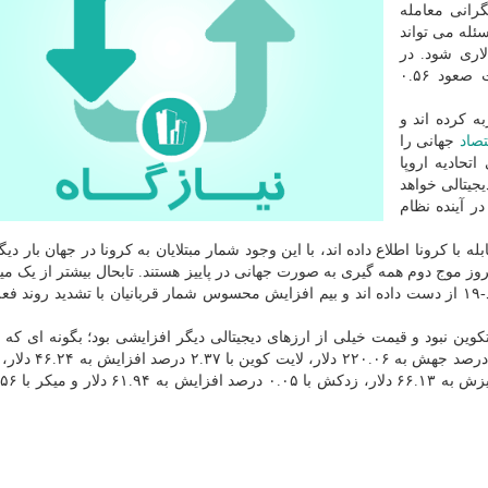
ئله می تواند
 و رسیدن به کانال ۱۰ هزار دلاری شود. در
آخرین دور از معاملات ارزهای دیجیتالی، بیتکوین با ثبت صعود ۰.۵۶
ه کرده اند و
تصاد
جهانی را
تحادیه اروپا
جیتالی خواهد
ر آینده نظام
 با کرونا اطلاع داده اند، با این وجود شمار مبتلایان به کرونا در جهان بار دی
 موج دوم همه گیری به صورت جهانی در پاییز هستند. تابحال بیشتر از یک میل
در سرتاسر جهان جان خویش را بر اثر مبتلا شدن به کووید-۱۹ از دست داده اند و بیم افزایش محسوس شمار قربانیان با تشدید ر
کوین نبود و قیمت خیلی از ارزهای دیجیتالی دیگر افزایشی بود؛ بگونه ای که ات
۰.۳۱ درصد صعود به ۳۴۸.۲۷ دلار، بیت کوین کش با ۰.۰۴ د