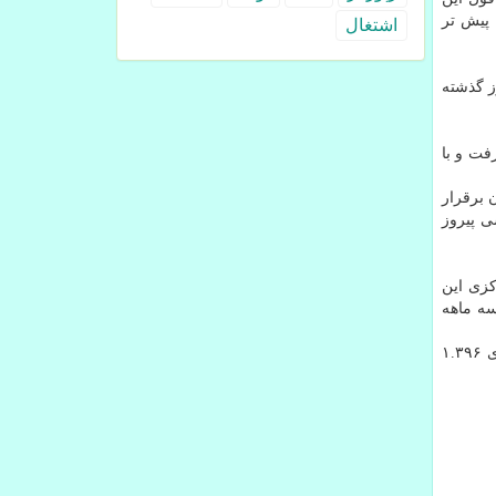
قمی خواهد بود که پیش تر
اشتغال
 درصد افزایش نسبت به روز گذشته
ی ۱.۲۹۳ دلار مبادله شد. یورو ۰.۱۷ درصد پایین رفت و با
 برقرار
چه کسی پیروز
کزی این
سه ماهه
در معاملات بازارهای ارزی آسیایی، هر دلار با ۰.۲ درصد کاهش به ۱۰۵.۳۷ ین رسید. در مقابل همتای استرالیایی، هر دلار آمریکا به ازای ۱.۳۹۶