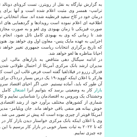
به گزارش نیازگاه به نقل از رویترز، تست کرونای دونالد ت
ترامپ- همسر وی مثبت اعلام شده است و آنها برای پ
درمان خود در کاخ سفید قرنطینه شده اند. ستاد انتخاباتی تر
اطلاعیه ای اعلام نموده است رویدادها و گردهمایی های انت
صورت فیزیکی تا زمان بهبودی وی لغو و به صورت مجازی 
شد. تا زمانی که وی به بهبودی کامل نائل شود، انجام 
اجرایی به عهده مایک پنس- معاون اول وی خواهد بود. هنو
که تاریخ برگزاری انتخابات ریاست جمهوری تغییر خواهد نمو
احیانا مناظره ها لغو خواهد شد.
در ادامه سیگنال دهی متناقض به بازارهای مالی، این 
مدیران ارشد بانک مرکزی آمریکا از احتمال طولانی شدن ر
فدرال رزرو در فیلادلفیا گفته است فرض غالب این است که 
هارکر با اعلان اینکه کووید-۱۹ یک درس بسیار دردناک برای
آن طور که باید، آماده نیستیم. حتی اگر احیای اقتصاد سریع صورت گی
بازار
کار به وضعیتی برسد که بتوانیم آنرا
اشتغال
کامل بن
وحشتناک یک ویروس به اقتصادمان را شناسایی نماییم و کاره
شماری از کشورهای مختلف برآورد خود از رشد اقتصادی س
خوش بینانه هم منفی باقی خواهد ماند. جان ویلیامز- مدی
آمریکا قویتر از چیزی بوده است که پیش تر تصور می شد.
وی با اعلان اینکه بانک مرکزی خواستار دیدن بازار کار د
که تا ۲۰۲۲ به ثبات بسیار خوبی در بازار کار برسیم 
چه چیزی نماییم.