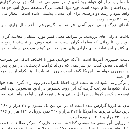
ا مطلوب تر از آن خواهد بود که پیش تر تصور می شد: بانک جهانی در گزار
پرداخته و اعلام نموده است چین تنها اقتصاد بزرگ منطقه شرق آسیا خواهد بو
واهد نمود و رشد دو درصدی برای آن امسال پیشبینی شده است. انتظار می ر
رسد.
دهای بزرگ جهانی نظیر آلمان، فرانسه و انگلیس هم تا آخر سال جاری بهتر 
داشت: دارایی های پرریسک در شرایط فعلی کمتر مورد استقبال معامله گران 
 دارد. تا زمانی که معامله گران نسبت به آینده خوش بین نباشند، ترجیح خوا
 کنند و این تقاضا برای دارایی های امن احیانا در کوتاه مدت در سطح نیرومن
ریاست جمهوری آمریکا است. باآنکه جوبایدن هنوز با اختلاف اندکی در نظرسنج
احتمالی سخن گفت. در شرایطی که دونالد ترامپ تردیدهایی در مورد پذیر
مهوری خواه سنا آمریکا گفته است پیروز انتخابات از هر کدام از دو حزب
ار شود.
یلی از کشورها سرعت گرفته که این روند بخصوص در اروپا محسوس بوده است.
وسعه واکسن کرونا در مراحل پایانی و آغاز توزیع آن از اواخر ماه آینده صح
تابحال ب
خویش
 اروپایی تأثیر منفی محسوسی گذاشته است تا جایی که مرکز مطالعات اقتصاد
در سال قبل جای خویش را به کسری بودجه ۱۷۰ میلیارد دلاری امسال خواهد 