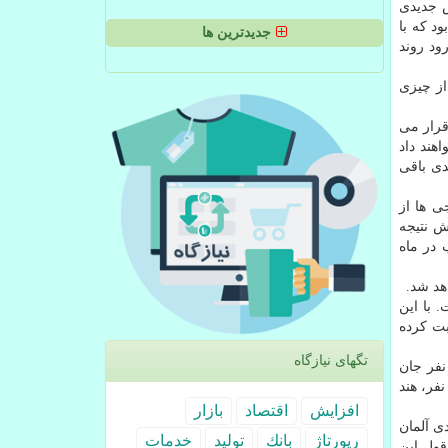
ش جدیدی
د که با
جدیدترین ها
ود روند
از چیزی
قرار می
هند داد
دی باقی
ی ها از
ش نتیجه
 در ماه
 با این
بت کرده
تگهای نیازگاه
یشتر از ۳۴ میلیون و ۷۳۴ هزار و ۸۴ مورد مبتلا شدن به کرونا گزارش شده است که در این بین یک میلیون و ۳۱ هزار و ۱۶۰ نفر جان
 را از دست داده اند. در میان کشورهای مختلف، بالاترین تلفات مربوط به آمریکا با ۲۱۳ هزار و ۲۴۰ نفر، برزیل با ۱۴۴ هزار و ۹۶۶ نفر، هند
افزایش
اقتصاد
بازار
ی آلمان
رپورتاژ
بانك
تولید
خدمات
داد. به قول این