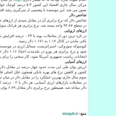
تصور می شد. این موسسه با پیشبینی از سرگیری رشد اقتصادی در سال آینده، نرخ
شاخص دلار
در سطح ۹۳.۸۷ واحد بسته شد. نرخ برابری هر فرانک سوئیس هم معادل ۱.۰۸۶ دلار اعلام گردید.
ارزهای اروپایی
باقی ماندن در کانال ۱.۱۷ به ۱.۱۷۱ دلار رسید.
کیوسوکه سوزوکی- استراتژیست مسائل ارزی در موسسه " س
شود و نرخ 
انتخابات ریاست جمهوری آمریکا شود، کار سختی را برای ر
ارزهای آسیایی
ارزش یوان طی این مدت حدود چهار درصد در مقابل دلار 
کشور و کاهش نرخ های بهره بانکی همچون علل اصلی فاصل
سوم سال جاری بهترین عملکرد را در مقابل دلار در میان تمامی ۱۰ ارز مهم جهانی داش
دلار مبادله شد. همینطور نرخ برابری دلار معادل ۶.۷۹ یوان چین اعلام گردید.
منبع:
niazgah.ir