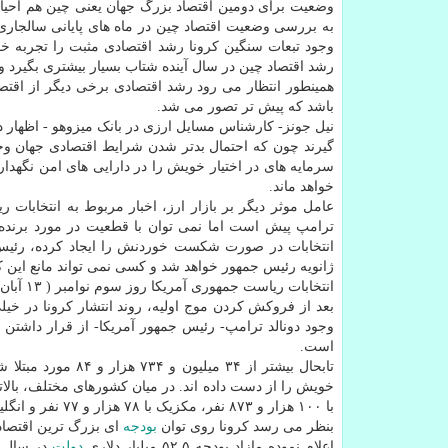
وضعیت برای دومین اقتصاد بزرگ جهان یعنی چین هم احیان
به بررسی وضعیت اقتصاد چین در ماه های پایانی سالجاری 
وجود تبعات سنگین کرونا رشد اقتصادی مثبت را تجربه خ
رشد اقتصاد چین در سال آینده شتاب بسیار بیشتری بگیرد و به ۷.۹ درصد ب
همینطور انتظار می رود رشد اقتصادی برخی دیگر از اقتصا
باشد که پیش تر تصور می شد.
نیل جونز- کارشناس مسایل ارزی در بانک میزوهو - اظهار 
گیرند چون که احتمال بدتر شدن شرایط اقتصادی جهان وجود
سرمایه های در اختیار خویش را در دارایی های امن نگهداری
خواهد ماند.
عامل موثر دیگر بر بازار ارز، اخبار مربوط به انتخابات 
ترامپ پیش است اما نمی توان با قطعیت در مورد برنده 
انتخابات در صورت شکست خوردنش را ایجاد کرده، رئیس ج
ژانویه رئیس جمهور خواهد شد و کسی نمی تواند مانع این ک
انتخابات ریاست جمهوری آمریکا روز سوم نوامبر ( ۱۳ آبان) برگزار می شود اما به سبب کرونا احیانا تغییراتی در روند رای گیری ایجاد خواهد شد.
بعد از فروکش کردن موج اولیه، روند انتشار کرونا در خ
وجود دونالد ترامپ- رئیس جمهور آمریکا- از قرار داشتن ت
است.
با ۱۰۰ هزار و ۸۷۳ نفر، مکزیک با ۷۸ هزار و ۷۷ نفر و انگلیس با ۴۲ هزار و ۲۶۸ نفر بوده است.
بنظر می رسد کرونا روی توان
بودجه
ای بزرگ ترین اقتصاد
اعلام نموده مازاد بودجه ۵۲.۵ میلیار دلاری
دولت