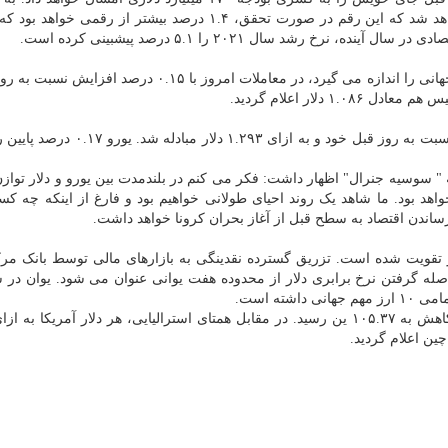
مرکز، سال جاری اقتصاد این کشور ۵.۳ درصد کوچک خواهد شد که این رقم در صورت تحقق، ۱.۴ درصد بیشتر از ر
 رشد سال ۲۰۲۱ را ۵.۱ درصد پیشبینی کرده است.
شاخص دلار که نرخ برابری آن در مقابل سبدی از ارزهای جهانی را اندازه می گیرد، در معاملات امروز با ۰.۱۵
در تازه ترین دور از معاملات، پوند با ۰.۳۴ درصد افزایش نسبت به روز قبل خود و به ازا
وسیه جنرال" اظهار داشت: فکر می کنم در بلندمدت بین یورو و دلار توازن
برابری هر یورو در بلندمدت احیانا ۱.۱۶ دلار خواهد بود. ما شاهد یک روند احیای طولانی خواهیم بود و فارغ از اینکه 
ساندن اقتصاد به سطح قبل از آغاز بحران کرونا خواهد داشت.
تقویت شده است. تزریق گسترده نقدینگی به بازارهای مالی توسط بانک مر
ه گرفتن نرخ برابری دلار از محدوده هفت یوانی عنوان می شود. یوان در 
ته است.