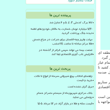
قیمت بیسیم کنوود
پربیننده ترین ها
کالا برگ کدملی 3، 4، 5 و 6 شارژ شد
۱۴۳۰ میلیارد تومان خسارت به مالکان خودرو های لطمه
دیده جنگ پرداخت گردید
مهلت واریز وجه الضمان برای شرکت در حراج شمش
طلا مرکز مبادله تا ساعت ۲۴ امشب
صنعت بیمه می تواند سهمی فراتر از گذشته در
نطقه ای
افزایش تاب آوری اقتصادی ایفا کند
گیرد.
مام عیار
پربحث ترین ها
مل صدمه
راهنمای انتخاب پیچ شیروانی سرمته از انواع تا نکات
خرید و قیمت
 سناریو
اقتصادی
برق گران نشده است
بانک مرکزی شهریورماه از سیستم متمرکز حسام
این است
رونمایی می نماید
واجهه با
قیمت سکه و طلا در بازار آزاد در ۱۲ مرداد ۱۴۰۵