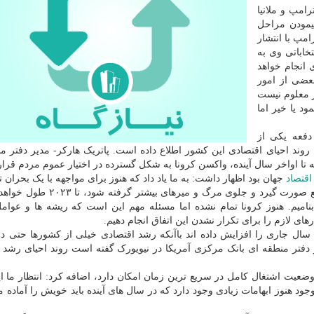
رامپ و ملانیا
یمودن مراحل
امپ با انتشار
خاباتی وی به
انجام خواهد
بعضی از امور
ز معلوم نیست
د یا خیر اما
دفعه یکی از
وند احیای اقتصادی این کشور اطلاع داده است. پاتریک هارکر- مدیر دفتر م
تا اواخر سال آینده، واکسن کرونا به شکل گسترده در اختیار عموم مردم قرار 
اقتصاد
جهان بود اظهار داشت: به ما یاد داد که هنوز برای مواجهه با یک بحران ت
رد و جلوی مرگ و میرهای بیشتر گرفته شود، تا ۲۰۲۳ طول خواهد کشید تا
امیم. هنوز کرونا تمام نشده اما مسئله مهم این است که ریشه ها و عوا
ای لازم را برای تکرار نشدن این اتفاق انجام دهیم.
ال جاری را افزایش داده اند باآنکه رشد اقتصادی خیلی از کشورها حتی در
ر دفتر منطقه ای بانک مرکزی آمریکا در نیویورک گفته است روند احیای رشد 
ر وضعیت اشتغال کامل در سریع ترین زمان امکان دارد، اضافه کرد: انتظار ما 
با این وجود هنوز ابهامات زیادی وجود دارد که در سال های آینده باید خویش را آماده م