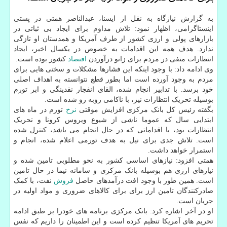
به گزارش نیازگاه به نقل از ایسنا، عبدالناصر همتی در پستی
اینستاگرامی، اظهار نمود: تلاش مداوم برای ایجاد بی ثباتی در
بازارهای پولی و ارزی کشور از طرف آمریکا و همدستان او تازگی
ندارد. هدف همه این اقدامات به خصوص در یکسال اخیر، ایجاد
انتظارات منفی در مردم برای زانو درآوردن
اقتصاد
کشور بوده است.
وی ادامه داد: با وجود اینکه این فشارها مشکلات و سختی هایی برای
مردم به وجود آورده است اما بطور قطع نتوانسته به اهداف اصلی
خود برسد. با تدابیر انجام شده، القای انفجار نقدینگی و ابر تورم
بوسیله تحریک انتظارات نیز، با ناکامی روبه رو شده است.
بگفته رئیس کل بانک مرکزی افزایش موقتی
نرخ
تورم در ماه های
ابتدایی سال که عموما ناشی از شیوع ویروس کرونا و تحریک
انتظارات بود، با اقداماتی که در حال انجام می باشد، کنترل شده
است. تلاش جدی برای نیل به هدف تورمی اعلام شده، انجام و
استمرار خواهد داشت.
همتی افزود: نیازهای اساسی کشور به نحو مطلوبی تامین شده و
نیازهای ارزی هم بوسیله بانک مرکزی و سامانه نیما در حال تامین
است. همین طور با وجود افت درآمدهای حاصل
فروش
نفت، با کمک
صادرکنندگان تامین ارز برای برای کالاهای ضروری و مواد اولیه در
جریان است.
او در آخر اشاره کرد: بانک مرکزی برنامه های خودرا بر طبق ادامه
تحریم های آمریکا تنظیم کرده است و این اطمینان را داریم که نفس