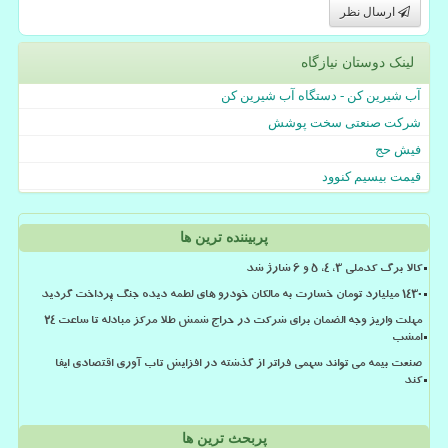
ارسال نظر
لینک دوستان نیازگاه
آب شیرین کن - دستگاه آب شیرین کن
شرکت صنعتی سخت پوشش
فیش حج
قیمت بیسیم کنوود
پربیننده ترین ها
کالا برگ کدملی 3، 4، 5 و 6 شارژ شد
۱۴۳۰ میلیارد تومان خسارت به مالکان خودرو های لطمه دیده جنگ پرداخت گردید
مهلت واریز وجه الضمان برای شرکت در حراج شمش طلا مرکز مبادله تا ساعت ۲۴
امشب
صنعت بیمه می تواند سهمی فراتر از گذشته در افزایش تاب آوری اقتصادی ایفا
کند
پربحث ترین ها