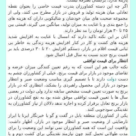
پارینه ندارد، برایشان بصرفه نیست.
اگر چه این دسته کشاورزان بندرت قیمت خاصی را بعنوان نقطه
تعادلی میان هزینه تولید و فروش در بازار مطرح می کنند، ولی از
مجموعه صحبت های میان خودشان و شالیکوبی داران که هزینه های
را جمع بندی و با عنایت به میزان تولید، میانگین می گیرند، قیمتی بین
۲۵ تا ۳۰ هزار تومان را مد نظر دارند.
آنان بر این نکته تاکید دارند که امسال با عنایت به افزایش شدید
هزینه های کشت و کار در کنار افزایش هزینه زندگی به خاطر بی
ثباتی قیمت اقلام در بازار، دستکم افزایش ۲۰ تا ۳۰ درصدی باید بر
قمیت برنج جدید نسبت به سال قبل اعمال شود.
انتظار برای قیمت توافقی
نکته جالب هم این است که به رغم تعیین کنندگی میزان عرضه و
تقاضای موجود در بازار برای قیمت برنج، خیلی از کشاورزان چشم به
دست
دولت
دارند تا با تصمیم گیری مناسب وضعیت صبر و انتظار
موجود در بازار این محصول راهبردی را بشکند، انتظاری که در بازار
برنج به صورت تعیین قیمت مشخص سابقه ندارد ولی دولت در بعضی
سال ها با تعیین قیمت توافقی موفق شده بود به نفع کشاورزان در
بازار برنج تعادل برقرار کرده و اجازه ندهد دلالان از نیاز کشاورزان به
نقدینگی سودجویی کنند.
یکی از کشاورزان منطقه بابل در گفت و گو با خبرنگار ایرنا با ابراز
نارضایتی از وضعیت صبر و انتظار موجود در بازار، اظهار داشت:
واقعیت این است که همه کشاورزان نمی توانند این وضعیت را برای
مدت طولانی تحمل کنند چون نیازمند نقدینگی برای کشت دوم و یا