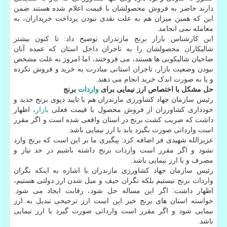
دارند حاضر به فروش محصولشان با قیمت اعلام شده هستند ضمن
این که همین میزان هم به علت نقدی نبودن پرداخت خریداران، به
معامله نمی انجامد.
این کارشناس بازار برنج مازندران توضیح داد: تا کنون بیشتر
شالیکاران محصولشان را به تاجران داخل استان که عمده آنان
صاحبان شالیکوبی ها هستند، می فروختند، اما امروز به علت مشخص
نبودن وضعیت بازار، تاجران استانی مبادرت به خرید و فروش نکرده
و یا به صورت اندک خرید انجام می دهند.
حل مشکل با اختصاص ارز نیمایی برای
واردات
برنج
رئیس سازمان جهاد کشاورزی مازندران هم با تایید دپوی برنج جدید و
خودداری کشاورزان از فروش محصول با قیمت فعلی
بازار
، اظهار
داشت که ضریب کشت برنج در استان واقعی شده است و اگر مقرر
است وارداتی صورت بگیرد باید با ارز نیمایی باشد.
عزیزالله شهیدی فر اضافه کرد: پیگیری ما بر این است که برنج وارد
نشود و اگر مقرر است واردات برنج داشته باشیم در حد نیاز و
مصرف و با ارز نیمایی باشد.
رئیس سازمان جهاد کشاورزی مازندران با اشاره به اینکه نگران
واردات برنج نیستیم بلکه نگران حیف و میل شدن ارز دولتی هستیم،
اظهار داشت: اگر این مساله حل شود، رقابت ایجاد می شود.
خواسته استان های برنج خیز این است ارز ترجیحی تبدیل به ارز
نیمایی شود و اگر مقرر است وارداتی صورت گیرد با ارز نیمایی
باشد.