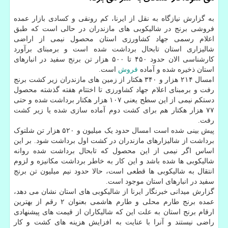
به گزارش نیازگاه به نقل از ایرنا، کم رونقی و کسادی بازار عمده
فروشی برنج در شالیکوبی های مازندران در حالی است که طبق
اعلام رسمی جهاد کشاورزی استان محصول نیمی از اراضی
شالیزاری استان تابحال برداشت شده است و برمبنای برآورد
کارشناسی الان حدود ۴۵۰ تا ۵۰۰ هزار تن برنج سفید در انبارهای
استان ذخیره شده و آماده
فروش
است.
امسال ۲۱۴ هزار و ۳۴۰ هکتار از زمین های مازندران زیر کشت برنج
رفت و برمبنای اعلام جهاد کشاورزی تا اختتام هفته گذشته محصول
دستکم نیمی از این سطح یعنی ۱۰۷ هزار هکتار برداشت شده و حتی
۷۷ هزار هکتار هم برای کشت دوم آماده سازی شده یا زیر کشت
رفت.
پیش بینی شده است امسال حدود یک میلیون و ۵۲۰ هزار تن شلتوک
برداشت از شالیزارهای مازندران در کشت اول برداشت شود. بر این
اساس اگر نیمی از این محصول که تابحال برداشت شده روانه
شالیکوبی ها شده باشد و این کار به خاطر برداشت مکانیزه و لزوم
انتقال به شالیکوبی ها قطعی است، حالا حدود نیم میلیون تن برنج
سفید در انبارهای استان موجود است.
گزارش میدانی خبرنگار ایرنا از شالیکوبی های استان نشان می دهد،
عمده برنج طارم محلی و طارم هاشمی بعنوان ۲ رقم از بهترین
ارقام برنج استان به علت این که شالیکاران از قیمت های پیشنهادی
راضی نیستند و آنرا با عنایت به افزایش هزینه های کشت و کار