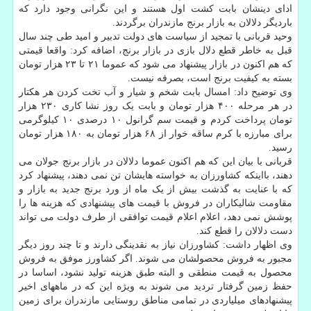
ادای دینشان بابت کشت اول هستند و این نگرانی وجود دارد که
باردیگر دلالان به بازار برنج مازندران برگردند.
وحید قربانی با تمجید از سیاست های دولت تدبیر و امید طی چند سال
قبل به خاطر قطع دلال بازی در بازار برنج، اضافه کرد: واقعا قیمتی
که هم اکنون در بازار پیشنهاد می شود که عموما ۲۱ تا ۲۳ هزار تومان
بسته به کیفیت برنج است، بصرفه نیست.
وی توضیح داد: امسال بابت شخم و شیار و آب تخت کردن هر هکتار
در هر مرحله ۴۰۰ هزار تومان و بابت یک روز نشا کاری ۲۳۰ هزار
تومان پرداخت کردم و قیمت سم گرانول ۱۰ درصدی ۱۰ کیلوگرمی
برای مبارزه با کرم ساقه خوار از ۶۸ هزار تومان به ۱۸۰ هزار تومان
رسید.
قربانی با بیان این که هم اکنون عموما دلالان در بازار برنج جولان می
دهند، بااینکه کشاورزان به خواسته هایشان تن نمی دهند، پیشنهاد کرد
که با عنایت به گذشت بیش از یک ماه از ورد برنج جدید به بازار و
مقاومت شالیکاران در فروش با قیمت های پیشنهادی که هزینه ها را
پوشش نمی دهد، اعلام اعلام قیمت توافقی از طرف دولت می تواند
دست دلالان را قطع کند.
وی اظهار داشت: کشاورزان نیاز به نقدینگی دارند و تا چند روز دیگر
مجبور به فروش محصولشان می شوند. اگر کشاورز موفق به فروش
محصول به قیمت منطقی و البته طبق هزینه تولید نشود، اساسا در
حفظ زمین گرفتار تردید می شوند به ویژه این که در ماههای اخیر
پیشنهادهای میلیاردی در تمامی مناطق روستایی مازندران برای زمین