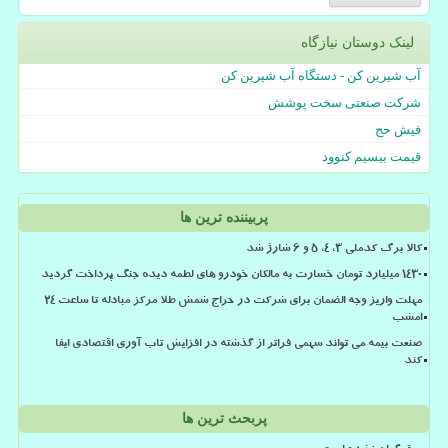
لینک دوستان نیازگاه
آب شیرین کن - دستگاه آب شیرین کن
شرکت صنعتی سخت پوشش
فیش حج
قیمت بیسیم کنوود
پربیننده ترین ها
کالا برگ کدملی 3، 4، 5 و 6 شارژ شد
۱۴۳۰ میلیارد تومان خسارت به مالکان خودرو های لطمه دیده جنگ پرداخت گردید
مهلت واریز وجه الضمان برای شرکت در حراج شمش طلا مرکز مبادله تا ساعت ۲۴
امشب
صنعت بیمه می تواند سهمی فراتر از گذشته در افزایش تاب آوری اقتصادی ایفا
کند
پربحث ترین ها