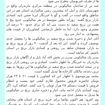
ها از طرف غیربومیان مطرح می شود.
چند تن از صاحبان شالیکوبی در منطقه مرکزی مازندران واقع در
شهرستان بابل و آمل که بیشترین زمین شالیزاری استان هم در این
مناطق واقع است در گفت و گو با خبرنگار ایرنا ضمن تایید کسادی
بازار برنج گفتند: روزانه بطور متوسط در هر شالیکوبی حدود پنج تا
هفت تن برنج سفید به دست می آید که برای حدود ۹۰ درصد آن
مشتری وجود دارد، اما به خاطر نارضایتی کشاورزان از قیمت های
پیشنهادی، به انبار می رود.
آنان انبار و ذخیره شدن برنج سفید در شالیکوبی ها را معضل جدی
توصیف کردند و گفتند: این که بعد از گذشت ۴۰ روز از ورود برنج نو
به بازار، همچنان شاهد بی رونقی و کسادی بازار برنج در استان
باشیم، کم سابقه است.
مدیر یک شالیکوبی مدرن در بخش لاله آباد بابل و از آگاهان بازار برنج
مازندران به خبرنگار ما اظهار داشت: کسادی و بی رونقی بازار برنج
و در نتیجه انباشته شدن برنج سفید در شالیکوبی ها این روزها به مهم
ترین دغدغه مالکان کارخانه ها تبدیل گشته است.
محمد پورموسوی با اظهار این که کشاورز با قیمت ۲۱ تا ۲۳ هزار
تومان حاضربه فروش محصول طارم کیفی خود نیست و انتظار
فروش با قیمت دستکم ۲۵ هزار تومان را می کشد، اضافه کرد: اگر
روند کسادی بازار ادامه بیابد، انبار و ذخیره سازی برنج در شالیکوبی
ها تبدیل به معضل جدی می شود.
وی افزود: هم اکنون تقاضا برای خرید برنج از استان های مختلف
کشور تا حدودی وجود دارد ولی تنها کشاورزانی که نیاز به نقدینگی