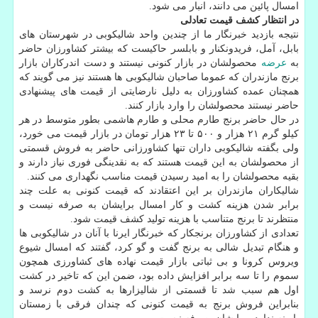
امسال پائین می دانند، انبار می شود.
در انتظار کشف قیمت تعادلی
نتیجه بازدید خبرنگار ما از چندین واحد شالیکوبی در شهرستان های
بابل، آمل، فریدونکنار و بابلسر حاکیست که بیشتر کشاورزان حاضر
به
عرضه
محصولشان در بازار کنونی نیستند و دست اندرکاران بازار
برنج مازندران که عموما صاحبان شالیکوبی ها هستند نیز می گویند که
همچنان عمده کشاورزان به دلیل نارضایتی از قیمت های پیشنهادی
حاضر نیستند محصولشان را وارد بازار کنند.
در حال حاضر برنج طارم محلی و طارم هاشمی بطور متوسط در هر
کیلو گرم ۲۱ هزار و ۵۰۰ تا ۲۳ هزار تومان در بازار قیمت می خورد،
ولی بگفته شالیکوبی داران تنها کشاورزانی حاضر به فروش قسمتی
از محصولشان به این قیمت هستند که به نقدینگی فوری نیاز دارند و
بقیه محصولشان را به امید رسیدن قیمت مناسب نگهداری می کنند.
شالیکاران مازندران بر این اعتقادند که قیمت کنونی به علت چند
برابر شدن هزینه کشت و کار امسال برایشان به صرفه نیست و
منتظرند تا برنج متناسب با هزینه تولید کشف قیمت شود.
تعدادی از کشاورزان برنجکار که خبرنگار ایرنا با آنان در شالیکوبی ها
و هنگام تبدیل شالی به برنج گفت و گو کرد، گفتند که امسال شیوع
ویروس کرونا و بی ثباتی بازار قیمت نهاده های کشاورزی همچون
سموم را تا سه برابر افزایش داده بود، ضمن این که تاخیر در کشت
اول هم سبب شد تا قسمتی از شالیزارها به کشت دوم نرسد و
بنابراین فروش برنج به قیمت کنونی که چندان فرقی با زمستان