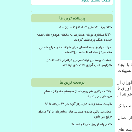
قیمت بیسیم کنوود
پربیننده ترین ها
کالا برگ کدملی 3، 4، 5 و 6 شارژ شد
۱۴۳۰ میلیارد تومان خسارت به مالکان خودرو های لطمه
دیده جنگ پرداخت گردید
مهلت واریز وجه الضمان برای شرکت در حراج شمش
طلا مرکز مبادله تا ساعت ۲۴ امشب
صنعت بیمه می تواند سهمی فراتر از گذشته در
 هزار تومان وارد شد. اما با ایجاد
افزایش تاب آوری اقتصادی ایفا کند
تسهیلات
وراق از
پربحث ترین ها
وراق با
بانک مرکزی شهریورماه از سیستم متمرکز حسام
وانند از
رونمایی می نماید
قیمت سکه و طلا در بازار آزاد در ۱۲ مرداد ۱۴۰۵
نب بانک
مغایرت باقی مانده حساب های مشتریان تا 17 مرداد
ز اعمال
رفع می شود
گذر پله نوروز خان کجاست؟
یت های