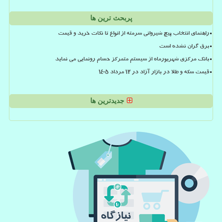
پربحث ترین ها
راهنمای انتخاب پیچ شیروانی سرمته از انواع تا نکات خرید و قیمت
برق گران نشده است
بانک مرکزی شهریورماه از سیستم متمرکز حسام رونمایی می نماید
قیمت سکه و طلا در بازار آزاد در ۱۲ مرداد ۱۴۰۵
جدیدترین ها