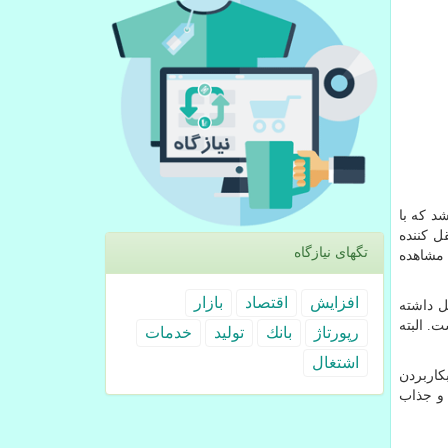
د که با
ل کننده
تگهای نیازگاه
شاهده
افزایش
اقتصاد
بازار
 مستقل داشته
. البته
رپورتاژ
بانك
تولید
خدمات
اشتغال
 از بکاربردن
 و جذاب