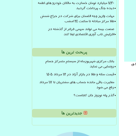
۱۴۳۰ میلیارد تومان خسارت به مالکان خودرو های لطمه
دیده جنگ پرداخت گردید
مهلت واریز وجه الضمان برای شرکت در حراج شمش
طلا مرکز مبادله تا ساعت ۲۴ امشب
صنعت بیمه می تواند سهمی فراتر از گذشته در
افزایش تاب آوری اقتصادی ایفا کند
پربحث ترین ها
بانک مرکزی شهریورماه از سیستم متمرکز حسام
دی
رونمایی می نماید
قیمت سکه و طلا در بازار آزاد در ۱۲ مرداد ۱۴۰۵
مغایرت باقی مانده حساب های مشتریان تا 17 مرداد
رفع می شود
گذر پله نوروز خان کجاست؟
جدیدترین ها