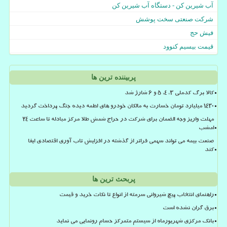
آب شیرین کن - دستگاه آب شیرین کن
شرکت صنعتی سخت پوشش
فیش حج
قیمت بیسیم کنوود
پربیننده ترین ها
کالا برگ کدملی 3، 4، 5 و 6 شارژ شد
۱۴۳۰ میلیارد تومان خسارت به مالکان خودرو های لطمه دیده جنگ پرداخت گردید
مهلت واریز وجه الضمان برای شرکت در حراج شمش طلا مرکز مبادله تا ساعت ۲۴
امشب
صنعت بیمه می تواند سهمی فراتر از گذشته در افزایش تاب آوری اقتصادی ایفا
کند
پربحث ترین ها
راهنمای انتخاب پیچ شیروانی سرمته از انواع تا نکات خرید و قیمت
برق گران نشده است
بانک مرکزی شهریورماه از سیستم متمرکز حسام رونمایی می نماید