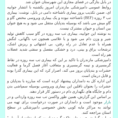
در بابل بتازگی در فضای مجازی این شهرستان عنوان شد.
روابط عمومی دامپزشکی مازندران امروز یکشنبه با انتشار جوابیه
ای، ضمن تکذیب بروز بیماری ناشناخته دامی در بابل، نوشت: بیماری
تب ۳ روزه (BEF) ناشناخته نبوده و یک بیماری ویروسی مختص گاو و
گاو میش می باشد که بوسیله بندپایان منتقل می شود و به هیچ عنوان
بین انسان و حیوان مشترک نیست.
به نوشته این جوابیه، بیماری تب سه روزه در گاو سبب کاهش تولید
شیر و وزن دام می شود و با علائمی همچون تب ناگهانی، لنگش
همراه با عدم تعادل در راه رفتن، بی اشتهائی و ریزش اشک،
ترشحات بزاق و بینی، درد و خشکی مفصل و سفتی شدید عضلات
هم راه است.
دامپزشکی مازندران با تاکید بر این که بیماری تب سه روزه در نقاط
گرمسیری و نیمه گرمسیری و متعاقب آغاز فصل گرما و فعالیت
حشرات و بندپایان بروز می کند، اصرار کرد که این بیماری گذرا بوده
و قابل درمان است.
این اداره کل به دامداران پیشنهاد کرده است که مبارزه با بندپایان و
حشرات را بعنوان ناقلین این بیماری ویروسی بوسیله سمپاشی بدن
دام و جایگاه های نگهداری دام در دستور کار قرار دهند.
بر اساس این گزارش، همین طور واکسن تب سه روزه وارداتی و در
بازار
موجود است و دامداران در صورت درخواست برای تهیه می
توانند به مراکز مایه کوبی بخش خصوصی دامپزشکی در سطح
استان مراجعه کنند.
در این گزارش همین طور تاکید گردیده است که استفاده از آمپول "