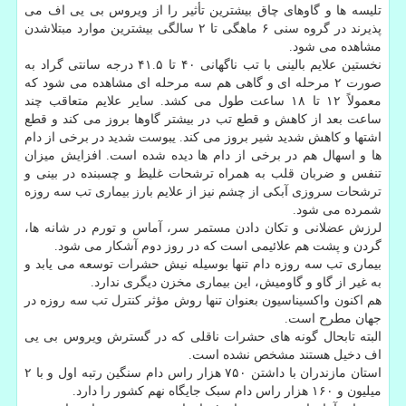
تلیسه ها و گاوهای چاق بیشترین تأثیر را از ویروس بی یی اف می
پذیرند در گروه سنی ۶ ماهگی تا ۲ سالگی بیشترین موارد مبتلاشدن
مشاهده می شود.
نخستین علایم بالینی با تب ناگهانی ۴۰ تا ۴۱.۵ درجه سانتی گراد به
صورت ۲ مرحله ای و گاهی هم سه مرحله ای مشاهده می شود که
معمولاً ۱۲ تا ۱۸ ساعت طول می کشد. سایر علایم متعاقب چند
ساعت بعد از کاهش و قطع تب در بیشتر گاوها بروز می کند و قطع
اشتها و کاهش شدید شیر بروز می کند. یبوست شدید در برخی از دام
ها و اسهال هم در برخی از دام ها دیده شده است. افزایش میزان
تنفس و ضربان قلب به همراه ترشحات غلیظ و چسبنده در بینی و
ترشحات سروزی آبکی از چشم نیز از علایم بارز بیماری تب سه روزه
شمرده می شود.
لرزش عضلانی و تکان دادن مستمر سر، آماس و تورم در شانه ها،
گردن و پشت هم علائیمی است که در روز دوم آشکار می شود.
بیماری تب سه روزه دام تنها بوسیله نیش حشرات توسعه می یابد و
به غیر از گاو و گاومیش، این بیماری مخزن دیگری ندارد.
هم اکنون واکسیناسیون بعنوان تنها روش مؤثر کنترل تب سه روزه در
جهان مطرح است.
البته تابحال گونه های حشرات ناقلی که در گسترش ویروس بی یی
اف دخیل هستند مشخص نشده است.
استان مازندران با داشتن ۷۵۰ هزار راس دام سنگین رتبه اول و با ۲
میلیون و ۱۶۰ هزار راس دام سبک جایگاه نهم کشور را دارد.