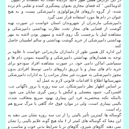
کدوماکس " که فضای مجازی بعنوان پیشگیری کننده و تقلبی نام برده
شده، از گروه داروهای فارموکولوژی دامپزشکی نیست و به هیچ
عنوان در دام ها مورد استفاده قرار نمی گیرد.
دامپزشکی مازندران از شهروندان استان خواست در صورت تهیه
گوشت از قصابی های مجاز تحت نظارت بهداشتی دامپزشکی و
مشاهده لیبل یا برچسب تگ روی لاشه و ممهور بودن لاشه به مهر
بهداشتی دامپزشکی از خرید گوشت بهداشتی و سالم اطمینان حاصل
کنند.
این اداره کل همین طور از دامداران مازندرانی خواست تا علاوه بر
توجه به هشدارهای بهداشتی دامپزشکی و واکسینه نمودن دام ها و
سمپاشی اماکن دامی خود، در صورت مشاهده افراد سودجو برای
خرید دام های بیمار و یا تزریق داروهای دامی توسط افرادی بدون
مجوز دامپزشکی به صورت غیر مجاز مراتب را به ادارات دامپزشکی
شهرستانها اطلاع تا اقدامات قانونی لازم به عمل آید.
بر اساس اظهار نظر دامپزشکان، تب سه روزه با بروز ناگهانی تب،
افسردگی، جمود مفصلی و لنگش یا زمین گیری نمایان می شود.
بااینکه نکته منحصربه فرد این بیماری بهبود سریع متعاقب شدت
بالینی بیماری است، ولی در موارد فوق حاد گاهی با مرگ سریع هم
راه است.
گوساله ها کمترین تأثیر بالینی را از تب سه روزه نشان می دهند به
این معنا که گوساله های کمتر از ۶ ماه هیچ گونه علایم بالینی را نشان
نمی دهند. گاوهای شیری، گاوهای نر با شرایط بدنی خوب و مناسب و