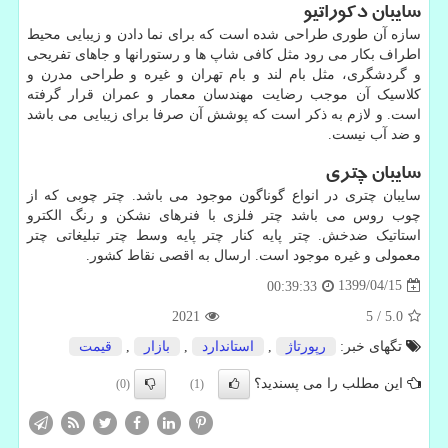
سایبان دکوراتیو
سازه آن طوری طراحی شده است که برای نما دادن و زیبایی محیط
اطراف بکار می رود مثل کافی شاپ ها و رستورانها و جاهای تفریحی
و گردشگری، مثل بام لند و بام تهران و غیره و طراحی مدرن و
کلاسیک آن موجب رضایت مهندسان معمار و عمران قرار گرفته
است. و لازم به ذکر است که پوشش آن صرفا برای زیبایی می باشد
و ضد آب نیست.
سایبان چتری
سایبان چتری در انواع گوناگون موجود می باشد. چتر چوبی که از
چوب روس می باشد چتر فلزی با فنرهای نشکن و رنگ الکترو
استاتیک ضدخش. چتر پایه کنار چتر پایه وسط چتر تبلیغاتی چتر
معمولی و غیره موجود است. ارسال به اقصی نقاط کشور.
1399/04/15
00:39:33
2021
5
/
5.0
تگهای خبر:
رپورتاژ
,
استاندارد
,
بازار
,
قیمت
این مطلب را می پسندید؟
(0)
(1)