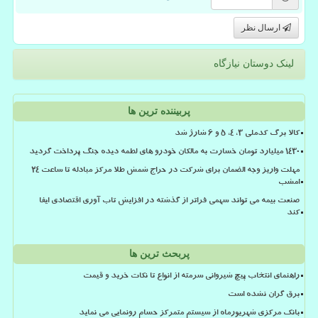
ارسال نظر
لینک دوستان نیازگاه
پربیننده ترین ها
کالا برگ کدملی 3، 4، 5 و 6 شارژ شد
۱۴۳۰ میلیارد تومان خسارت به مالکان خودرو های لطمه دیده جنگ پرداخت گردید
مهلت واریز وجه الضمان برای شرکت در حراج شمش طلا مرکز مبادله تا ساعت ۲۴
امشب
صنعت بیمه می تواند سهمی فراتر از گذشته در افزایش تاب آوری اقتصادی ایفا
کند
پربحث ترین ها
راهنمای انتخاب پیچ شیروانی سرمته از انواع تا نکات خرید و قیمت
برق گران نشده است
بانک مرکزی شهریورماه از سیستم متمرکز حسام رونمایی می نماید