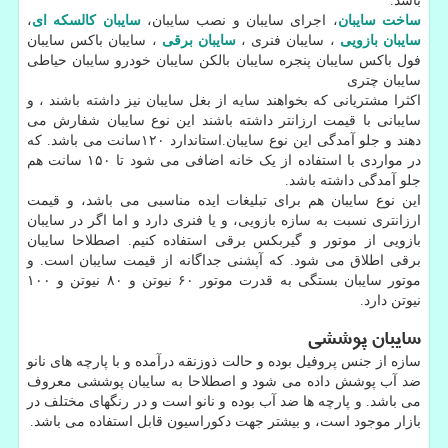
باشد.
ساخت سایبان
، اجرای سایبان و نصب سایبان،
سایبان کالسکه ای
،
سایبان بازویی
، سایبان فنری ،
سایبان برقی
، سایبان باکس سایبان
فول باکس سایبان پنجره سایبان بالکن سایبان خودرو سایبان حیاطی
سایبان چتری
اکثرا مشتریانی که بخواهند سایه از بغل سایبان نیز داشته باشند ، و
سایبانی با قیمت ارزانتر داشته باشند این نوع سایبان شفارش می
دهند و جلو آمدگی این نوع سایبان.استاندارد ۱۲۰سانت می باشد. که
در مواردی با استفاده از یک خانه اضافی می شود تا ۱۵۰ سانت هم
جلو آمدگی داشته باشد.
این نوع سایبان هم برای تبلیغات ایده مناسبی می باشد، و قیمت
ارزانتری نسبت به سازه بازویی، و یا فنری دارد و اما اگر در سایبان
بازویی از موتور و گیربکس برقی استفاده کنیم. اصطلاحا سایبان
برقی اطلاق می شود. که آپشنی جداگانه از قیمت سایبان است. و
موتور سایبان بستگی به قدرت موتور ۶۰ نیوتن و ۸۰ نیوتن و ۱۰۰
نیوتن دارد.
سایبان پوششی
سازه از جنس پروفیل بوده و حالت ذوزنقه درآمده و با پارچه های نانو
ضد آب پوشش داده می شود و اصطلاحا به سایبان پوششی معروف
می باشد. و پارچه ها ضد آب بوده و نانو است و در رنگهای مختلف در
بازار موجود است، و بیشتر جهت دکوراسیون قابل استفاده می باشد.