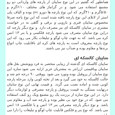
همانطور که گفتیم در این نوع سایبان از پارچه های وارداتی دو رو
مشمع استفاده می شود. و در گراماژ های مختلف ۶/۱۰گرم و
۵/۵۰گرم و۴۱۰گرم. که این نوع پارچه ها دورو pvc بوده و الیاف پلی
استر از لابلای این نوع پارچه بافته شده است که این نوع پاچه صرفا
مخصوص سایبان فنری و بازویی و برقی و گاهی به در خواست
مشتری در سایبان کالسکه ای نیز مصرف دارد. و نوع دیگر پارچه که
دراین نوع سایبان مصرف می شود پارچه فلکسی و یا بنر ۱۳ انس
کره می باشد. که به جهت چاپ لوگو و تبلیغات بکار می رود. که این
نوع پارچه معروف است به پارچه های کره ای باقابلیت چاپ انواع
برندها و مقاوم بوده و ضدآب نیز می باشند.
سایبان کالسکه ای
سایبان کالسکه ای گذشته از زیبایی منحصر به فرد وپوشش بغل های
سایبان وباقیمتی ارزانتر به مشتریان عزیز ارایه می شود.سازه این
نوع سایبان از پروفیل بوده ونورد می شود .ووقتی ۹۰ درجه خم شد و
حالت کالسکه به خود می گیرد و بعد از تخته کوبی وارد مرحله پارچه
کوبی شده و اماده نصب می گردد. و قیمت نهایی این نوع سایبان
درنهایت بستگی به قیمت پروفیل و پارچه مصرفی و لوازمات دیگر
دارد. در این نوع سازه از برزنت یک رو مشمع ویک رو کنف استفاده
می شود. که در نوع خود بی نظیر بوده و پارچه ضد آب و مقاوم می
باشد. و نوع دیگر پارچه مصرفی بنر ۱۳ انس و یا فلکسی ۱۸ انس
می باشد. که نوع بنر و فلکس قابلیت چاپ لوگو و تبلیغات را دارا می