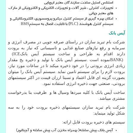
استنلس استیل ساخت سازندگان معتبر اروپایی
تجهیزات کنترلی ، شیر آلات و تجهیزات الکتریکی و الکترونیکی از مارک
های معتبر جهانی
امکان بهره گیری از سیستم کنترل میکرو پروسسوری، الکترومکانیکی و
سیستم کنترل هوشمند
(PLC)
با قابلیت اتصال به سیستم
BMS
آیس بانک
شرکت بام تبرید سازان در راستای صرفه جویی در مصرف انرژی و
سرمایه و رفع نیازهای صنایع غذایی و تاسیساتی که نیاز به برودت
دارند اقدام به طراحی و ساخت سیستم آیس بانک
(ICE
BANK)
نموده است
.
سیستم آیس بانک با تولید و ذخیره یخ مقدار
زیادی انرژی برودتی را در خود ذخیره میکند تا در ساعات مورد نیاز،
برودت لازم را برای سیستم تامین نماید
.
سیستم آیس بانک را میتوان
بصورت گزینه ای قابل اعتماد و نسبتا ارزان قیمت در اکثر سیستمهای
برودتی، صنعتی جهت ذخیره انرژی استفاده نمود.
ساخت آیس بانک با کلیه مبردها وسیال ها و ظرفیت بنا بدرخواست
مشتری میباشد.
شرکت بام تبرید سازان سیستمهای ذخیره برودت خود را به سه
شکل تولید مینماید:
سیستم های ذخیره برودت قابل ارائه:
آیس بانک پیش ساخته
)
بهمراه مخزن آب پیش ساخته و آجیتاتور
(