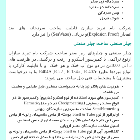
سردخانه زیر صفر
سردخانه دو مداره
پیش سردکن
شوک فریزر
شرکت بام تبرید سازان قابلیت ساخت سردخانه های ضد
انفجار
(Explosion Proof)
و دریائی
(SeaWater)
را نیز دارد
چیلر صنعتی-ساخت چیلر صنعتی
چیلر صنعتی و چیلرهای زیر صفر ساخت شرکت بام تبرید سازان
ازنوع تراکمی با کمپرسور اسکرو و رفت و برگشتی در ظرفیت های
5 الی 1000تن در دو نوع آب خنک و هوا خنک و با قابلیت کارکرد با
انواع مبردها نظیر
R404A ,R-22 , R-134a , R-407c )
بنا به درخواست
مشتری) با مشخصات فنی ذیل ساخته می شوند:
ظرفیت های بالاتر نیز بنا به درخواست مشتری قابل طراحی و ساخت
می باشند.
کمپرسور های مورد استفاده از نوع اسکرو (مارپیچ) وکمپرسور ها در
انواع سیلندر پیستونی
(Reciprocating)
در دو مدل
Hermetic
و
SemiHermetic
، ساخت معتبرترین سازندگان اروپایی
اواپراتور از نوع
Shell & Tube
پوسته از جنس مانسیمان و لوله از جنس
مس فین دار با راندمان بالا) و یا مبدل صفحه ای از جنس استنلس
استیل ساخت سازندگان معتبر اروپایی
کندانسور آبی از نوع
Shell & Tube
پوسته از جنس مانسیمان و لوله ی
مسی از نوع داخل فین دار با راندمان بالا) و یا مبدل صفحه ای از جنس