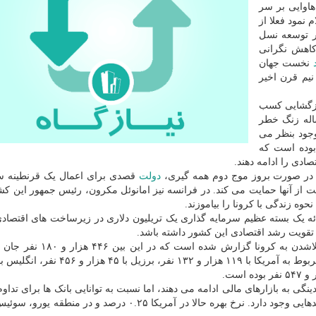
هاوایی بر سر
 نمود فعلا از
ر توسعه نسل
کاهش نگرانی
نخست جهان
یم قرن اخیر
بازگشایی کسب
اله زنگ خطر
وجود بنظر می
بوده است که
صادی را ادامه دهند.
ی در صورت بروز موج دوم همه گیری،
دولت
قصدی برای اعمال یک قرنطینه 
لت از آنها حمایت می کند. در فرانسه نیز امانوئل مکرون، رئیس جمهور این کش
وه زندگی با کرونا را بیاموزند.
ئه یک بسته عظیم سرمایه گذاری یک تریلیون دلاری در زیرساخت های اقتصادی
قویت رشد اقتصادی این کشور داشته باشد.
تابحال بیش از هشت میلیون و ۲۶۵ هزار و ۹۴۱ مورد مبتلاشدن به کرونا گزا
گی به بازارهای مالی ادامه می دهند، اما نسبت به توانایی بانک ها برای تداوم
حمایتی کنونی یا نگه داشتن نرخ بهره در سطوح منفی تردیدهایی وجود دارد. نرخ بهره حالا در آمریکا ۰.۲۵ درصد و 