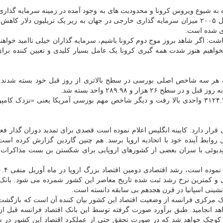
 به شیوع ویروس کرونا و محدودیت های به وجود آمده در زمینه سرمایه گذار
در سطح جهان پیش بینی کرده است برای اولین بار از سال ۲۰۰۵ میزان سرمایه گذاری خارجی در جهان به زیر یک تریلیون دلار ک
شت: اگر شاهد بروز موج دوم کرونا باشیم، سرمایه گذاران خیلی ناامید خواهند
واهیم هنوز شدت همه گیری کرونا یک عامل بسیار کلیدی و تعیین کننده برای
ه هر سه شاخص اصلی بورسی در سطح بالاتری از روز قبل خود بسته شدند
شاخص «اس اند پی ۵۰۰» با ۱.۹ درصد صعود تا سطح ۳۱۲۴.۷۴ واحدی بالا رفت و دیگر شاخص مهم بورسی آمریکا یعنی «نزدک 
قرار دارد. کابینه انگلیس اعلام نموده است قصدی برای تمدید دوران گذار فعل
ابط آینده خود با اتحادیه اروپا برسد. هم چنین گاردین گزارش کرده اس
یوئی با سران بعضی از کشورهای اروپایی برای شکستن بن بست مذاکرات 
شده قبلی و کمترین نرخ رشد ثبت شده تاریخ معاصر این کشور شمرده می شود. بان
شینی اسپانیا در قرن هجدهم بی سابقه دانسته است.
ک مرکزی فرانسه از وضعیت اقتصاد این کشور بیان کننده آن است که بازگشت
 انجامید. طبق برآورد صورت گرفته توسط این بانک اقتصاد فرانسه قبل از 
 به رشد ۶.۹ درصدی برسد، امسال ۱۰.۳ درصد کوچک خواهد شد که در صورت تحقق حتی از عملکرد اقتصاد این کشور 