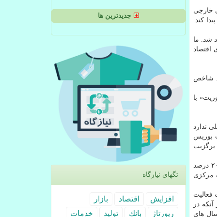
ی خارجی
جدیدترین ها
اهش پیدا کند.
 شد. ما
 اقتصاد
. شاخص
کامپوزیت» با
ی ندارد
ت بوریس
برگزیت
آن طور که مرکز آمار انگلیس در گزارش اخیر خود اعلام نموده است، رشد اقتصادی دومین اقتصاد بزرگ اروپا در ماه آوریل منفی ۲۰.۴ درصد
تگهای نیازگاه
ک مرکزی
 فعالیت
افزایش
اقتصاد
بازار
آنکه در
رپورتاژ
بانك
تولید
خدمات
در سال های