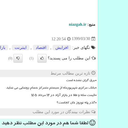
منبع:
niazgah.ir
1399/03/30
12:20:54
تگهای خبر:
افزایش
,
اقتصاد
,
اینترنت
,
بازا
این مطلب را می پسندید؟
(0)
(1)
تازه ترین مطالب مرتبط
برق گران نشده است
بانک مرکزی شهریورماه از سیستم متمرکز حسام رونمایی می نماید
قیمت سکه و طلا در بازار آزاد در ۱۲ مرداد ۱۴۰۵
گذر پله نوروز خان کجاست؟
نظرات بینندگان در مورد این مطلب
لطفا شما هم
در مورد این مطلب
نظر دهید