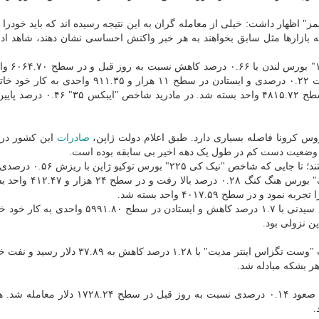
" اظهار داشت: خیلی از معامله گران به این نتیجه رسیده اند که باید خودرا 
که بازارها مثل سابق بخواهند به هر خبر واکنش احساسی نشان دهند، شاهد ادا
در معاملات بازارهای بورس در ا
شد. شاخص "دکس ۳۰" بورس فرانکفورت در آلمان با افت ۰.۲۲ درصدی و ایستادن در سطح ۱۱ هزار و ۳۵
شاخص "کک ۴۰" بورس پاریس با افت ۰.۴۹ درصدی در سطح ۴۸۱۵.۷۲ واحد بسته 
روس کرونا فاصله بسیاری دارد. طبق اعلام دولت ژاپن،
صادرات
این کشور در 
در معاملات بورس های آسیا، شاخص ها عملکرد خوبی داشتند؛ تا جایی
۲۲ هزار و ۴۵۵.۷۶ واحدی پایین رفت. شاخص "هانگ سنگ" بورس هن
در استرالیا شاخص "اس اند پی اس اند ایکس ۲۰۰" بورس سیدنی با ۱.۷ درصد کاهش و ایستادن در سطح
ن نزولی بود.
در بازار طلای سیاه روند قیمت ها نزولی بود. هر بشکه نفت "وست تگزاس اینتر مدیت" با ۱.۲۸ درصد
همین طور در بازار فلزات گران بها، بهای هر اونس طلا با صعود ۰.۱۴ درصدی نسبت به روز قبل 