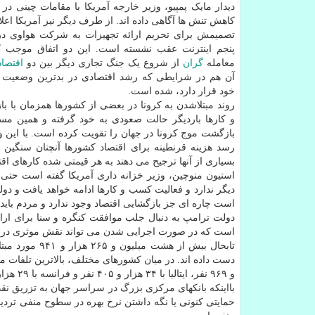
دیدار مایک پمپیو، وزیر خارجه آمریکا با مقامات چینی در 
کاهش تنش ها آگاهی داده اند. از طرف دیگر نیز آمریکا اعلام
تصمیمش برای تحریم ارائه تجهیزات به شرکت هواوی د
پنجم اینترنت عقب نشسته است. این دو اتفاق موجب 
معامله
گران
از شروع یک جنگ تجاری دیگر بین دو
اقتصاد
آن هم در شرایطی که رشد اقتصادی در بدترین وضعیت ن
خود قرار دارد، شده است.
روند مبتلاشدن به کرونا در بعضی از کشورها همزمان با 
و کارها باردیگر حالت صعودی به خود گرفته و همین مس
بازگشت موج کرونا در جهان را تقویت کرده است. با این 
رسد هزینه قرنطینه برای اقتصاد کشورها آنچنان سنگین 
بسیاری از آنها ترجیح می دهند به هر قیمتی شده کارهای اقت
استیون منوچین، وزیر خزانه داری آمریکا گفته است حت
دیگر ندارد و فعالیت کسب و کارها ادامه خواهد یافت و دو
است چاره ای جز بازگشایی اقتصاد وجود ندارد و مردم باید نح
دولت ترامپ به دنبال جلب موافقت کنگره و سنا برای ارا
است که در صورت اجرایی شدن می تواند نقش موثری در ت
و ۹۶۹ نفر، ایتالیا با ۳۴ هزار و ۴۰۵ نفر و فرانسه با ۲۹ هزار و ۵۴۷ نفر بوده است.
بااینکه بانکهای مرکزی بزرگ در سراسر جهان به تزریق نقدین