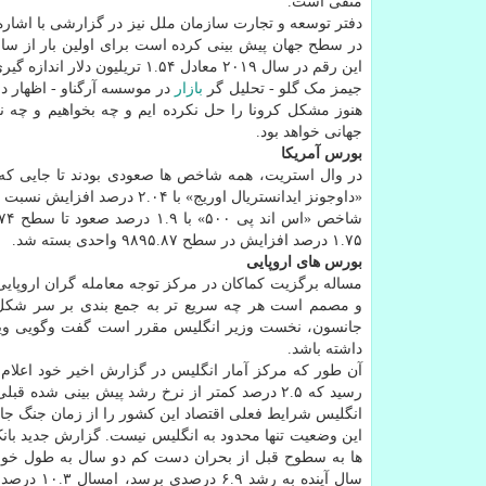
منفی است.
دفتر توسعه و تجارت سازمان ملل نیز در گزارشی با اشاره
این رقم در سال ۲۰۱۹ معادل ۱.۵۴ تریلیون دلار اندازه گیری شده است.
جیمز مک گلو - تحلیل گر
بازار
در موسسه آرگناو - اظهار دا
هنوز مشکل کرونا را حل نکرده ایم و چه بخواهیم و چه نخ
جهانی خواهد بود.
بورس آمریکا
در وال استریت، همه شاخص ها صعودی بودند تا جایی ک
«داوجونز ایدانستریال اوریج» با ۲.۰۴ درصد افزایش نسبت به روز قبل و در سطح ۲۶ هزار و ۲۸۹.۹۸ واحد بسته شد.
۱.۷۵ درصد افزایش در سطح ۹۸۹۵.۸۷ واحدی بسته شد.
بورس های اروپایی
مساله برگزیت کماکان در مرکز توجه معامله گران اروپایی 
و مصمم است هر چه سریع تر به جمع بندی بر سر شکل رو
جانسون، نخست وزیر انگلیس مقرر است گفت وگویی وید
داشته باشد.
رسید که ۲.۵ درصد کمتر از نرخ رشد پیش بینی 
انگلیس شرایط فعلی اقتصاد این کشور را از زمان جنگ جان
این وضعیت تنها محدود به انگلیس نیست. گزارش جدید بان
ها به سطوح قبل از بحران دست کم دو سال به طول خواهد
سال آینده