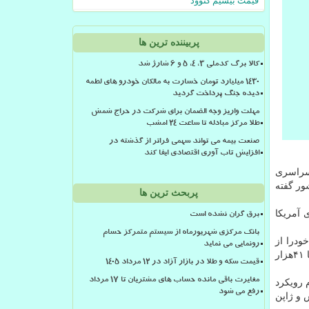
قیمت بیسیم کنوود
پربیننده ترین ها
کالا برگ کدملی 3، 4، 5 و 6 شارژ شد
۱۴۳۰ میلیارد تومان خسارت به مالکان خودرو های لطمه
دیده جنگ پرداخت گردید
مهلت واریز وجه الضمان برای شرکت در حراج شمش
طلا مرکز مبادله تا ساعت ۲۴ امشب
صنعت بیمه می تواند سهمی فراتر از گذشته در
افزایش تاب آوری اقتصادی ایفا کند
سراسری
ور گفته
پربحث ترین ها
 آمریکا
برق گران نشده است
بانک مرکزی شهریورماه از سیستم متمرکز حسام
رش شده است که در این بین ۴۴۶ هزار و ۱۸۰ نفر جان خودرا از
رونمایی می نماید
دست داده اند. در میان کشورهای مختلف، بالاترین تلفات مربوط به آمریکا با ۱۱۹ هزار و ۱۳۲ نفر، برزیل با ۴۵ هزار و ۴۵۶ نفر، انگلیس با ۴۱هزار
قیمت سکه و طلا در بازار آزاد در ۱۲ مرداد ۱۴۰۵
مغایرت باقی مانده حساب های مشتریان تا 17 مرداد
 رویکرد
رفع می شود
در منطقه یورو، سوئیس و ژاپن