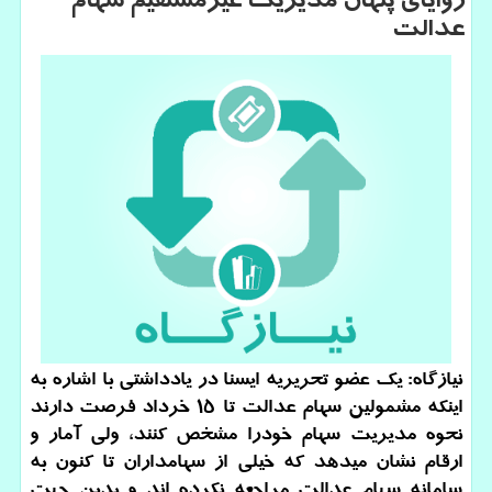
زوایای پنهان مدیریت غیرمستقیم سهام
عدالت
نیازگاه: یك عضو تحریریه ایسنا در یادداشتی با اشاره به
اینكه مشمولین سهام عدالت تا 15 خرداد فرصت دارند
نحوه مدیریت سهام خودرا مشخص كنند، ولی آمار و
ارقام نشان میدهد كه خیلی از سهامداران تا كنون به
سامانه سهام عدالت مراجعه نكرده اند و بدین جهت