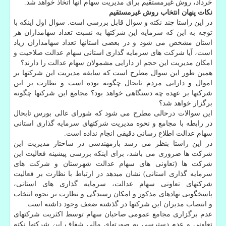
خرداد، روش غیرمستقیم برای مدیریت سهام آنها اتخاذ خواهد شد.
نکات پنهان انتخاب روش غیرمستقیم
در این راستا چند نکته و سوال قابل بررسی است. سوال اول اینکه با
توجه به این که سرمایه این شرکتها به نسبت تعداد سهامداران هر
استان مشخص می شود و در بعضی استانها تعداد سهامداران زیاد
است، آیا شرکت های سرمایه گذاری استانی سهام عدالت صلاحیت و
امکان مدیریت این حجم از دارایی مشمولان سهام عدالت را دارند؟
همین طور این سوال مطرح است که سابقه مدیریت این شرکتها بر
اموال و دارایی مردم تابحال چگونه بوده است و نظارت بر این
شرکتها بر عهده چه دستگاهی خواهد بود؟ مجامع این شرکتها چگونه
برگزار خواهد شد؟
این سوالات درحالی مطرح می شود که شورای عالی بورس تابحال
در رابطه با مجامع و نحوه مدیریت شرکتهای سرمایه گذاری استانی
سهام عدالت اطلاع رسانی دقیقی انجام نداده است.
در این راستا بنظر می رسد بازمهندسی در ساختار مدیریت این
شرکت ها ضروری می باشد، برای اینکه بررسی پیشینه فعالیت این
شرکت ها (تعاونی های سهام عدالت شهرستان و شرکت های
سرمایه گذاری استانی) نشان میدهد در ارتباط با نظارت بر فعالیت
شرکتهای تعاونی سهام عدالت، سرمایه گذاری های استانی،
پاسخگویی نهادهای مذکور و امکان رسیدگی و نظارت بر نحوه انتخاب
و انتصاب مدیران این شرکتها در گذشته ضعف وجود داشته است.
عدم برگزاری مجامع عمومی صاحبان سهام توسط اکثریت شرکتهای
تعاونی و عدم دسترسی به صورتهای مالی شفاف این شرکتها نکته