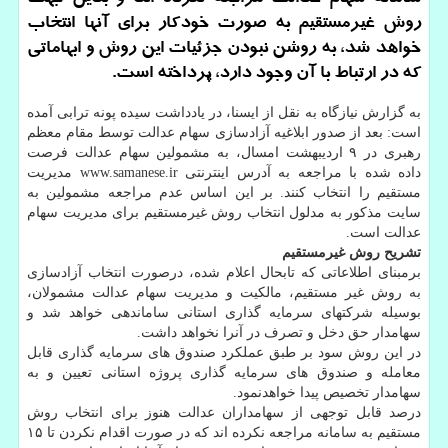
روش غیرمستقیم به صورت خودكار برای آنها انتخاب
خواهد شد، به روشن نبودن جزئیات این روش و ابهاماتی
كه در ارتباط با آن وجود دارد، پرداخته است.
به گزارش نیازگاه به نقل از ایسنا، در یادداشت سیده پونه ترابی آمده
است: بعد از صدور ابلاغیه آزادسازی سهام عدالت توسط مقام معظم
رهبری در ۹ اردیبهشت امسال، به مشمولین سهام عدالت فرصت
داده شده با مراجعه به آدرس اینترنتی www.samanese.ir مدیریت
مستقیم را انتخاب کنند. بر این اساس عدم مراجعه مشمولین به
سایت مذکور به مدلول انتخاب روش غیرمستقیم برای مدیریت سهام
عدالت است.
تشریح روش غیرمستقیم
برمبنای اطلاعاتی که تابحال اعلام شده، درصورت انتخاب آزادسازی
به روش غیر مستقیم، مالکیت و مدیریت سهام عدالت مشمولان،
بوسیله شرکتهای سرمایه گذاری استانی ساماندهی خواهد شد و
سهامدار حق دخل و تصرف در آنرا نخواهد داشت.
در این روش سود بر طبق عملکرد صندوق های سرمایه گذاری قابل
معامله و صندوق های سرمایه گذاری پروژه استانی تعیین و به
سهامدار تخصیص پیدا خواهدنمود.
درصد قابل توجهی از سهامداران عدالت هنوز برای انتخاب روش
مستقیم به سامانه مراجعه نکرده اند که در صورت اقدام نکردن تا ۱۵