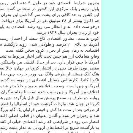
بدترین شرایط اقتصادی خود در طول 
پاول، رئیس بانک مرکزی این کشور در سخنانی گفته است
این کشور به حد کافی برای پشت سر گذاشتن این بحران ن
هم اکنون بیشتر از ۳۸ میلیون نفر در آمریکا برای در
درخواست داده اند و انتظار می رود رشد اقتصادی به پا
خود از زمان بحران سال ۱۹۲۹ برسد.
کوین هاست، مشاور اقتصادی کاخ سفید از احتمال رسیدن
آمریکا به بالای ۲۰ درصد و طولانی شدن روند بازگ
اقتصادی به زمان پیش از بحران کرونا سخن گفته است.
وقایع معاملات ارز هم چنین تحت تأثیر اخبار مربوط به تشد
آمریکا با چین قرار دارد. بعد از جدال لفظی بین واشنگتن
مقصر بودن طرف چینی در انتشار کرونا در جهان، حالا بعضی
هنگ کنگ هستند. از طرفی وانگ یی، وزیر خارجه چین به آمر
تاکویا کاندا، کارشناس مسائل اقتصادی در موسسه گیتی
آمریکا و چین است. وضعیت قبلا هم بد بود و حالا بدتر شد
اختلاف بین آمریکا و چین سبب شده است تا معامله گران 
روابط دو طرف به سطح پرتنش سال قبل بازگردد. چین همینط
کرونا در جهان شد، واردات گوشت خود از استرالیا را قطع و 
از طرفی بعد از مدت ها کش و قوس فراوان یک گام بزرگ ب
انتظار می رود در شرایطی که رشد اقتصادی خیلی از کشوره
به بازگشت سریع تر اقتصادهای اروپایی به مدار مثبت رشد 