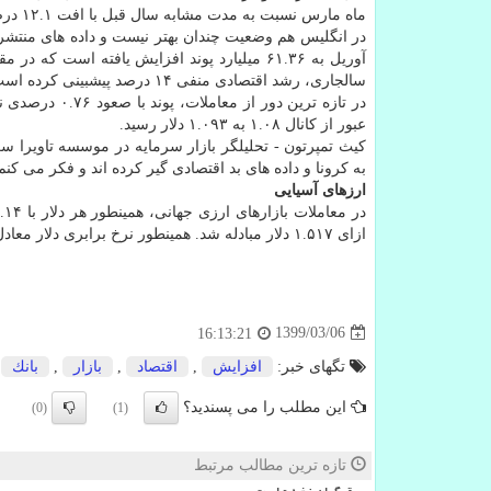
ماه مارس نسبت به مدت مشابه سال قبل با افت ۱۲.۱ درصدی روبرو شده و به ۱۵۳.۳ میلیارد یورو رسیده است.
در انگلیس هم وضعیت چندان بهتر نیست و داده های منت
سالجاری، رشد اقتصادی منفی ۱۴ درصد پیشبینی کرده است و این رقم حتی از سال های زمان جنگ جهانی اول و دوم هم منفی تر است.
عبور از کانال ۱.۰۸ به ۱.۰۹۳ دلار رسید.
کیث تمپرتون - تحلیلگر بازار سرمایه در موسسه تاویرا سکی
به کرونا و داده های بد اقتصادی گیر کرده اند و فکر می کن
ارزهای آسیایی
ازای ۱.۵۱۷ دلار مبادله شد. همینطور نرخ برابری دلار معادل ۷.۱۳۴ یوان چین اعلام گردید.
1399/03/06
16:13:21
تگهای خبر:
افزایش
,
اقتصاد
,
بازار
,
بانك
این مطلب را می پسندید؟
(0)
(1)
تازه ترین مطالب مرتبط