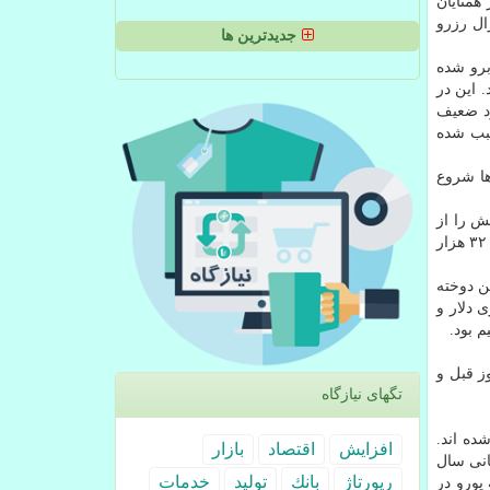
همتایان
ال رزرو
جدیدترین ها
 قبل روبرو شده
ردات داشته اند. این در
 درصد رسیده است. عملکرد ضعیف
سبب شده
ها شروع
ست که در این بین ۳۴۷ هزار و ۹۴۴ نفر جان خویش را از
دست داده اند. در میان کشورهای مختلف، بالاترین تلفات مربوط به آمریکا با ۹۹ هزار و ۸۰۵ نفر، انگلیس با ۳۶ هزار و ۹۱۴ نفر، ایتالیا با ۳۲ هزار
ن دوخته
 دلار و
 بود.
۰.۳۸ درصد کاهش نسبت به روز قبل و
تگهای نیازگاه
ده اند.
افزایش
اقتصاد
بازار
 پایانی سال
رپورتاژ
بانك
تولید
خدمات
طقه یورو در