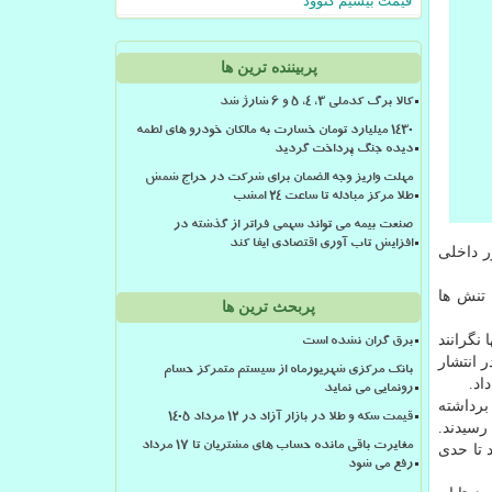
قیمت بیسیم کنوود
پربیننده ترین ها
کالا برگ کدملی 3، 4، 5 و 6 شارژ شد
۱۴۳۰ میلیارد تومان خسارت به مالکان خودرو های لطمه
دیده جنگ پرداخت گردید
مهلت واریز وجه الضمان برای شرکت در حراج شمش
طلا مرکز مبادله تا ساعت ۲۴ امشب
صنعت بیمه می تواند سهمی فراتر از گذشته در
افزایش تاب آوری اقتصادی ایفا کند
ر داخلی
تنش ها
پربحث ترین ها
 نگرانند
برق گران نشده است
 انتشار
بانک مرکزی شهریورماه از سیستم متمرکز حسام
اد.
رونمایی می نماید
برداشته
قیمت سکه و طلا در بازار آزاد در ۱۲ مرداد ۱۴۰۵
یلیارد یورویی به توافق رسیدند.
مغایرت باقی مانده حساب های مشتریان تا 17 مرداد
 تا حدی
رفع می شود