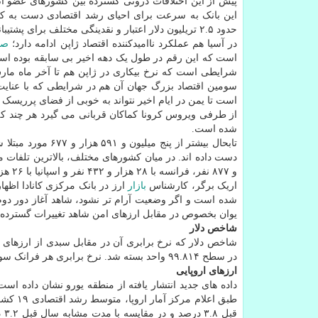
پیش از این اختلافات درونی گسترده بین کشورهای عضو اتح
این بانک به سرعت برای احیای رشد اقتصادی دست به کار 
حدود ۲.۵ تریلیون دلار اعتبار و نقدینگی مختلف برای پشتیبانی از بخش های مختلف اقتصادی در نظر گرفته اند.
در آسیا هم عملکرد ناامیدکننده اقتصاد ژاپن ادامه دارد؛
صا
سومین اقتصاد بزرگ جهان آن هم در شرایطی که با عنایت ب
است تا یمن در ایام اخیر نتواند به خوبی از فضای پرریسک 
از طرفی ویروس کرونا کماکان قربانی می گیرد هر چند ک
شده است.
و ۸۷۷ نفر، فرانسه با ۲۸ هزار و ۴۳۲ نفر و اسپانیا با ۲۶ هزار و ۸۳۷ نفر بوده است.
اریک برگر، کارشناس
بازار
ارز در بانک مرکزی کانادا اظها
شده است و اگر وضعیت آرام تر نشود، شاهد آغاز دور دوم 
یوان بخصوص در مقابل ارزهای امن شاهد تغییرات گسترده ای
شاخص دلار
در سطح ۹۹.۸۱۴ واحد بسته شد. نرخ برابری هر فرانک سوئیس معادل ۱.۰۳۰ دلار اعلام گردید.
ارزهای اروپایی
داده های جدید انتشار یافته از منطقه یورو نشان داده است
طبق اع
قب