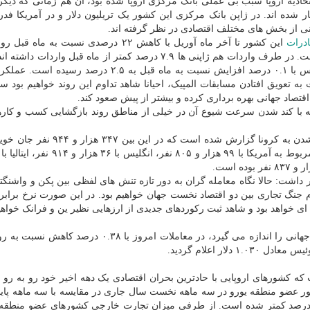
ادیه اروپا سبب بی عملی بانک مرکزی اروپا شده بود، آن هم زمانی که دیگر 
شده اند. در ژاپن بانک مرکزی این کشور یک تریلیون دلار و در آمریکا فدر
درات
این کشور تا آخر ماه آوریل با کاهش ۲۲ درصدی نسبت به ماه
است که این رقم در طول یک دهه اخیر بی سابقه بوده است. در طرف واردات هم ژاپنی ها ۷.۹ درصد کمتر از ماه قبل وا
شرایطی است که نرخ بیکاری در ژاپن هم تا آخر ماه مارس با ۰.۱ درصد افزایش نسبت به ماه قبل به ۲.۵
ه تعویق افتادن مسابقات المپیک، احیانا شاهد تداوم این روند خواهیم بود 
اقتصاد جهانی بهره برداری کرده و بیشتر از پیش صعود کند.
ه با کند شدن سرعت شیوع آن در خیلی از مناطق روند بازگشایی کسب و کار
تابحال بیشتر از پنج میلیون و ۵۹۱ هزار و ۶۷۷ مورد مبتلا شدن به کرونا گزارش شده ا
ر داشت: حالا نگاه معامله گران به دور تازه تنش های لفظی بین پکن و واشنگت
جنگ تجاری بین دو اقتصاد نخست جهان خواهیم بود. در این صورت نرخ برابری
 خواهد بود و شاهد ثبت رکوردهای جدیدی از ارزهایی نظیر ین و فرانک خواهیم
شاخص دلار که نرخ برابری آن در مقابل سبدی از ارزهای جهانی را اندازه می گیرد، در معاملات امروز با 
 که کشورهای اروپایی با حادترین بحران اقتصادی یک دهه اخیر خود رو به رو ش
لام مرکز آمار اروپا، متوسط رشد اقتصادی ۱۹ کشور عضو منطقه یورو در سه ماهه نخست سال جاری در مقایسه با سه ماهه
ل ۳.۸ درصد و در مقایسه با مدت مشابه سال قبل ۳.۲ درصد کمتر شده است. از طرفی میزان تجارت خارجی کشورهای عضو من