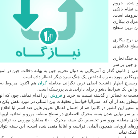
۹ دهه اخیر روبرو شده، جروم
 نظام بانکی
یرومند است.
یافت مزایای بیکاری
یین ترین سطح
 نرخ بیکاری
شت سطح فعالیتهای
ید جنگ تجاری
 و چین بر سر
 از قانون گذاران آمریکایی به دنبال تحریم چین به بهانه دخالت چین در امو
یکا در مورد به راه انداختن یک جنگ سرد دیگر اخطار داده است.
م ریسرچ اظهار داشت: اصلی ترین نگرانی معامله
گران
هم اکنون مربوط به 
ه و این یک شرایط دشوار برای دارایی های پرریسک است.
دست به عصاتر از گذشته نسبت به خرید و
فروش
ارز اقدام نمایند، چون که آنها
ور بعد از آن که استرالیا خواستار تحقیقات بین المللی در مورد نقش پکن در
سفیر این کشور در کانبرا هم از احتمال اعمال تحریم هایی ضد استرالیا اطلاع د
ر سر نهایی شدن بسته محرک اقتصادی در سطح منطقه یورو و اتحادیه اروپا 
شد و رهبران فرانسه و آلمان بعنوان دو قطب اصلی اقتصادی منطقه یورو سر تخصیص یک بسته محرک ۵۰۰ م
ای اروپایی همچون آلمان، فرانسه و ایتالیا منفی شده است، این بسته بتواند
کمک نماید.