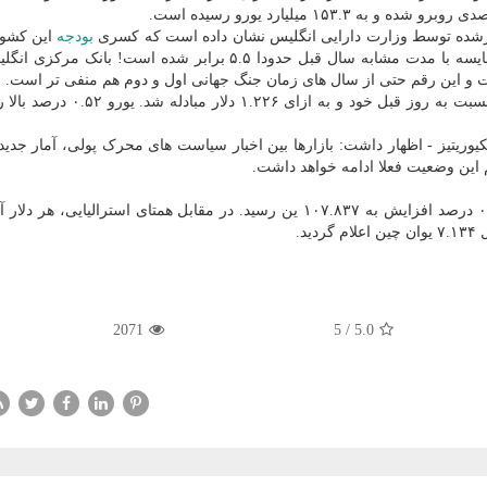
شرشده توسط وزارت دارایی انگلیس نشان داده است که کسری
بودجه
این کشور
آوریل به ۶۱.۳۶ میلیارد پوند افزایش یافته است که در مقایسه با مدت مشابه سال قبل حدودا ۵.۵ برابر شده است!
در تازه ترین دور از معاملات، پوند با صعود ۰.۷۶ درصدی نسبت به روز قبل خود و به
وریتیز - اظهار داشت: بازارها بین اخبار سیاست های محرک پولی، آمار جدید م
م این وضعیت فعلا ادامه خواهد داشت.
در معاملات بازارهای ارزی جهانی، همینطور هر دلار با ۰.۱۴ درصد افزایش به ۱۰۷.۸۳۷ ین رسید. در مقابل همتای استرالیایی
2071
5
/
5.0