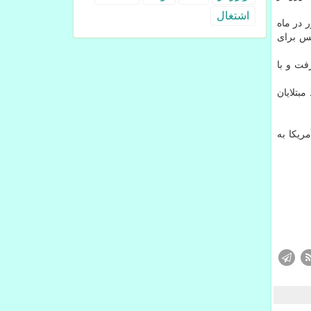
اشتغال
 در ماه
 بانک مرکزی انگلیس برای
 ازای ۱.۲۲۶ دلار مبادله شد. یورو ۰.۵۲ درصد بالا رفت و با
بتلایان
، هر دلار آمریکا به