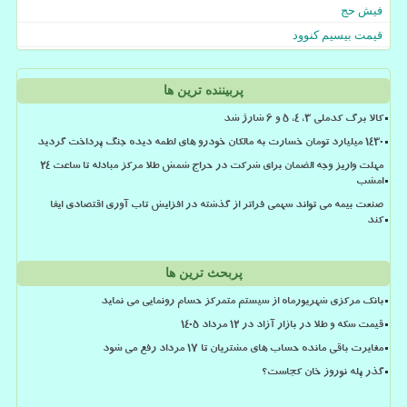
فیش حج
قیمت بیسیم کنوود
پربیننده ترین ها
کالا برگ کدملی 3، 4، 5 و 6 شارژ شد
۱۴۳۰ میلیارد تومان خسارت به مالکان خودرو های لطمه دیده جنگ پرداخت گردید
مهلت واریز وجه الضمان برای شرکت در حراج شمش طلا مرکز مبادله تا ساعت ۲۴
امشب
صنعت بیمه می تواند سهمی فراتر از گذشته در افزایش تاب آوری اقتصادی ایفا
کند
پربحث ترین ها
بانک مرکزی شهریورماه از سیستم متمرکز حسام رونمایی می نماید
قیمت سکه و طلا در بازار آزاد در ۱۲ مرداد ۱۴۰۵
مغایرت باقی مانده حساب های مشتریان تا 17 مرداد رفع می شود
گذر پله نوروز خان کجاست؟