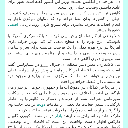
داد، هر چند در انگلیس نخست وزیر این کشور گفته است هنوز برای
عادی دانستن وضعیت خیلی زود است.
کاهش نرخ تورم در کنار پایین بودن میزان مخارج مصرف کننده در
خیلی از کشورها بدان معنا خواهد بود که بانکهای مرکزی ناچار به
انجام اقدامات محرک بیشتری برای تسریع کردن روند بازیابی
اقتصاد
کشورها هستند.
حالا بعضی از کارشناسان پیش بینی کرده اند بانک مرکزی آمریکا با
تابوشکنی نرخ بهره را به سطح منفی کم کند. وزیر خزانه داری
آمریکا نیز نرخ بهره فعلی را یک فرصت مناسب برای سر و سامان
دادن به وضعیت بدهی ها دانسته و از برنامه ریزی برای استقراض
سه تریلیون دلاری آگاهی داده است.
نیل کاشکاری، مدیر دفتر منطقه ای فدرال رزرو در مینیاپولیس گفته
است که وضعیت اقتصاد آمریکا در ماه های پیش رو از شرایط فعلی
نیز وخیم تر خواهد شد اما بانک مرکزی با تمام ابزارهای موجود خود
به پشتیبانی از اقتصاد خواهد پرداخت.
در آمریکا نیز کماکان بین دموکرات ها و جمهوری خواهان بر سر زمان
بازگشایی اقتصاد اختلاف نظر وجود دارد تا جایی که بعد از شکایت
مدیرعامل شرکت تسلا از فرماندار دموکرات کالیفرنیا به خاطر
بازگشایی نشدن فعالیت ها، بعضی از مقامات
دولت
ترامپ جانب وی
را گرفتند و از سیاست دموکرات ها درباب قرنطینه انتقاد کردند.
مارک شاندلر، استراتژیست ارشد
بازار
در موسسه بنکبورن گلوبال
فارکس اظهار داشت: واقعیت این است که اقتصاد در بد وضعیتی
گرفتار شده و اینکه ۲۰.۵ میلیون نفر در آمریکا بیکار شده اند یا ۲۲