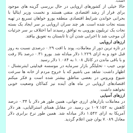
است.
حالا خیلی از کشورهای اروپایی در حال بررسی گزینه های موجود
برای فرار از رشد اقتصادی منفی هستند و نخست وزیر ایتالیا با
بحرانی خواندن شرایط اقتصادی منطقه یورو خواهان تسریع در تهیه
بسته نجات شده است. هر چند سران اروپایی بر سر ایجاد یک بسته
نجات یک تریلیون یورویی به توافق رسیدند اما اختلاف بر سر جزئیات
آن موجب شد تا اجرایی شدن آن تا تابستان به تعویق بیافتد.
ارزهای اروپایی
در تازه ترین دور از معاملات، پوند با افت ۰.۲۹ درصدی نسبت به روز
قبل خود و به ازای ۱.۲۲۹ دلار مبادله شد. یورو ۰.۳۱ درصد بالا رفت
و با باقی ماندن در کانال ۱.۰۸ به ۱.۰۸۴ دلار رسید.
توبی جیب - تحلیلگر بازار سرمایه در موسسه فیدلیتی اینترنشنال -
اظهار داشت: شاهد می باشیم که با خروج مردم از خانه ها سرعت
شیوع ویروس در بعضی مناطق بیشتر شده است و فکر میکنم
اقتصادهای اروپایی در ماه های آینده نیز کماکان وضعیت خوبی
نخواهند داشت.
ارزهای آسیایی
در معاملات بازارهای ارزی جهانی، همین طور هر دلار با ۰.۳۴ درصد
کاهش به ۱۰۷.۱۵۲ ین رسید. در مقابل همتای استرالیایی، هر دلار
آمریکا به ازای ۱.۵۴۲ دلار مبادله شد. همین طور نرخ برابری دلار
معادل ۷.۰۸۹ یوان چین اعلام گردید.