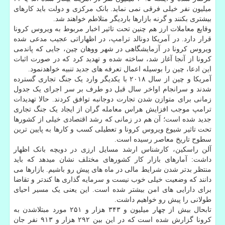
میلیون نفر خیلی فرقی نمی نماید. بانک مرکزی و دولت باید کارهای
بیشتری بکنند و گرنه بازارها باردیگر متلاطم خواهند شد.
وقایع معاملات ارز هم چنین تحت تاثیر اخبار مربوط به ویروس کرونا
قرار دارد. در آمریکا دونالد ترامپ، در اظهاراتی عجیب مدعی شده
ویروس کرونا در آزمایشگاهی در شهر ووهان چین، جایی که پاندمی
کرونا از آنجا آغاز شد، ساخته شده و تهدید کرد که در صورت اثبات
این ادعا، چین را بوسیله اعمال تعرفه های جدید تنبیه خواهدنمود.
آمریکا و چین از سال ۲۰۱۸ با یکدیگر وارد یک جنگ تجاری گسترده
شدند و سرانجام اواخر سال قبل دو طرف بر سر اجرای یک جدول
زمانی برای متوازن شدن تجارت دوجانبه توافق کردند. حالا تهدیدات
ترامپ موجب افزایش هراس معامله گران از ایجاد یک جنگ تجاری
جدید شده است؛ آن هم در زمانی که رشد اقتصادی خیلی از کشورها
تحت تاثیر شیوع ویروس کرونا و تعطیلی کسب و کارها به پایین ترین
سطوح تاریخ معاصر رسیده است.
آلن راسکین، کارشناس ارشد مسایل ارزی در دویچه بانک اظهار
داشت: آمارهای بازار کار کشورهای مختلف نشان میدهد که باید
منتظر بدتر شدن شرایط مالی در ماه های پیش رو باشیم. بازارها می
دانند که وضعیت خیلی خوب نیست و سرمایه گذاری ها کندتر و تقاضا
برای دارایی های امن بیشتر شده است. این یعنی یک مسیر احیای
طولانی را پیش رو خواهیم داشت.
تابحال بیش از چهار میلیون و ۳۴۳ هزار و ۲۵۱ مورد مبتلاشدن به
کرونا گزارش شده است که در این بین ۲۹۲ هزار و ۹۱۳ نفر جان