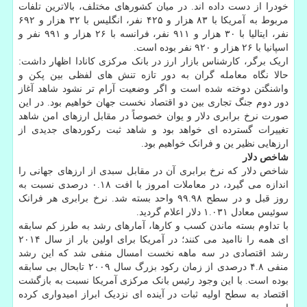
خودرا از دست داده اند. در میان کشورهای مختلف، بالاترین تلفات
مربوط به آمریکا با ۸۳ هزار و ۴۲۵ نفر، انگلیس با ۳۲ هزار و ۶۹۲
نفر، ایتالیا با ۳۰ هزار و ۹۱۱ نفر، فرانسه با ۲۶ هزار و ۹۹۱ نفر و
اسپانیا با ۲۶ هزار و ۹۲۰ نفر بوده است.
اریک برگر، کارشناس بازار ارز در بانک مرکزی کانادا اظهار داشت:
حالا نگاه معامله گران به دور تازه تنش های لفظی بین پکن و
واشنگتن دوخته شده است و اگر وضعیت آرام تر نشود شاهد آغاز
دور دوم جنگ تجاری بین دو اقتصاد نخست جهان خواهیم بود. در این
صورت نرخ برابری دلار و یوان خصوصاً در مقابل ارزهای امن شاهد
تغییرات گسترده ای خواهد بود و شاهد ثبت رکوردهای جدیدی از
ارزهایی نظیر ین و فرانک خواهیم بود.
شاخص دلار
شاخص دلار که نرخ برابری آن در مقابل سبدی از ارزهای جهانی را
اندازه می گیرد، در معاملات امروز با افت ۰.۱۸ درصدی نسبت به
روز قبل و در سطح ۹۹.۹۸ واحد بسته شد. نرخ برابری هر فرانک
سوئیس معادل ۱.۰۳۱ دلار اعلام گردید.
با تداوم بسته ماندن کسب و کارها، آمارهای رشد به طرز کم سابقه
ای همه را ناامید می کنند؛ در آمریکا برای اولین بار از سال ۲۰۱۴
رشد اقتصادی در سه ماهه نخست امسال منفی شد که این رشد
منفی ۴.۸ درصدی از زمان رکود بزرگ سال ۲۰۰۹ تابحال بی سابقه
بوده است. با این وجود رئیس بانک مرکزی آمریکا نسبت به بازگشت
اقتصاد به سطح اولیه ثبات در آینده ای نزدیک ابراز امیدواری کرده