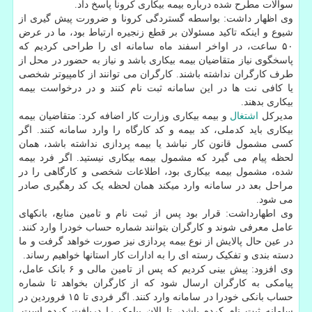
سوالات مطرح شده درباره بیمه بیکاری کرونا پاسخ داد.
وی اظهار داشت: بواسطه گستردگی کرونا و ضرورت پیش گیری از
شیوع و اینکه تاکید مسئولان بر قطع زنجیره ارتباط بود، ما در عرض
۵۰ ساعت، در اواخر اسفند ماه سامانه ای را طراحی کردیم که
پاسخگوی نیاز متقاضیان بیمه بیکاری باشد و نیاز به حضور در محل از
طرف کارگران نداشته باشند. کارگران می توانند از کامپیوتر شخصی
یا کافی نت ها در این سامانه ثبت نام کنند و در درخواست بیمه
بیکاری بدهند.
مدیرکل
اشتغال
و بیمه بیکاری وزارت کار اضافه کرد: متقاضیان بیمه
بیکاری باید کدملی، کد بیمه و کد کارگاه را وارد سامانه کنند. اگر
کسی مشمول قانون کار نباشد یا بیمه پردازی نداشته باشد، همان
لحظه پیام می گیرد که مشمول بیمه بیکاری نیستید. اگر فرد بیمه
شده، مشمول بیمه بیکاری بود، اطلاعات شخصی و کارگاهی را در
مراحل بعد در سامانه وارد میکند همان لحظه یک کد رهگیری صادر
می شود.
وی اطهارداشت: قرار بود پس از ثبت نام و تامین منابع، بانکهای
عامل معرفی شوند و کارگران بتوانند شماره حساب خودرا وارد کنند.
در عین حال پالایش از نوع بیمه پردازی نیز صورت خواهد گرفت و ما
دسته بندی و تفکیک رسته ای را به ادارات کار استانها خواهیم رساند.
وی افزود: پیش بینی کردیم که پس از تامین مالی و ۶ بانک عامل،
پیامکی به کارگران ارسال شود که از کارگران بخواهد تا شماره
حساب بانکی خودرا در سامانه وارد کنند. اگر فردی تا ۱۵ فروردین در
سامانه ثبت نام کرده باشد، تا الان پیامک را دریافت کرده است.