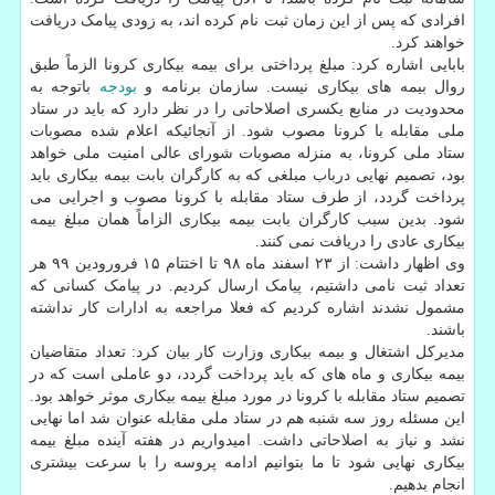
افرادی که پس از این زمان ثبت نام کرده اند، به زودی پیامک دریافت
خواهند کرد.
بابایی اشاره کرد: مبلغ پرداختی برای بیمه بیکاری کرونا الزماً طبق
روال بیمه های بیکاری نیست. سازمان برنامه و
بودجه
باتوجه به
محدودیت در منابع یکسری اصلاحاتی را در نظر دارد که باید در ستاد
ملی مقابله با کرونا مصوب شود. از آنجائیکه اعلام شده مصوبات
ستاد ملی کرونا، به منزله مصوبات شورای عالی امنیت ملی خواهد
بود، تصمیم نهایی درباب مبلغی که به کارگران بابت بیمه بیکاری باید
پرداخت گردد، از طرف ستاد مقابله با کرونا مصوب و اجرایی می
شود. بدین سبب کارگران بابت بیمه بیکاری الزاماً همان مبلغ بیمه
بیکاری عادی را دریافت نمی کنند.
وی اظهار داشت: از ۲۳ اسفند ماه ۹۸ تا اختتام ۱۵ فرورودین ۹۹ هر
تعداد ثبت نامی داشتیم، پیامک ارسال کردیم. در پیامک کسانی که
مشمول نشدند اشاره کردیم که فعلا مراجعه به ادارات کار نداشته
باشند.
مدیرکل اشتغال و بیمه بیکاری وزارت کار بیان کرد: تعداد متقاضیان
بیمه بیکاری و ماه های که باید پرداخت گردد، دو عاملی است که در
تصمیم ستاد مقابله با کرونا در مورد مبلغ بیمه بیکاری موثر خواهد بود.
این مسئله روز سه شنبه هم در ستاد ملی مقابله عنوان شد اما نهایی
نشد و نیاز به اصلاحاتی داشت. امیدواریم در هفته آینده مبلغ بیمه
بیکاری نهایی شود تا ما بتوانیم ادامه پروسه را با سرعت بیشتری
انجام بدهیم.