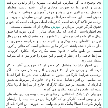
وی توضیح داد: اگر مدارس غیرانتفاعی شهریه را از والدین دریافت
نمایند و کلاس ها به صورت مجازی برگزار شده باشد، معلمان
مشمول بیمه بیکاری نمی شوند و مرکز آموزشی موظف به پرداخت
حقوق است. این مسئله صراحتا در پیش نویس سازمان مدیریت و
برنامه نیز تاکید گردیده است. کافرمای اصلی موظف است که حق و
حقوق کارگر خودرا بپردازد و
آموزش
مجازی از آن مستثنی نیست.
وی اظهارداشت: افرادی که بیکاریشان متاثر از کرونا نبوده اما طبق
روال بیکار شده اند، برمبنای بند ۶ شیوه نامه مشترک باید همان روال
قبل در تقاضای بیمه بیکاری را انجام دهند و مراجعه حضوری به
ادارات کار داشته باشند. تمرکز ما بر مشاغلی است که متاثر از کرونا
هستند. بر طبق ماده ۶ قانون بیمه بیکاری برای بیکاری کرونایی
شرایط خاصی را در نظر گرفتیم و این مورد را جزو موارد غیرمترقبه
بشمار می رود.
بابایی اظهار داشت: مشاغل کم خطر از ۲۳ فروردین آغاز به کار
کرده اند و برخی هم از ۳۰ فروردین آغاز به کار می کنند. اگر
برحسب شرایط کارگاهی مجبور به تعطیلی شد، شرایط آنرا لحاظ
می نماییم. این افراد شامل ماده ۱۵ و ۱۶ قانون کار مربوط به تعلیق
قرارداد کار هستند. در صورتیکه کارگران خارج از شرایط کرونا بیکار
شده اند، طبق روال بیمه بیکاری می گیرند.
وی بیان کرد: بانک اطلاعاتی برمبنای فهرست بیمه پردازی ماه های
دی و بهمن است. کارگرانی که کارفرما این دو ماه بیمه را برایشان
واریز نکرده، احتمالاً پیامک عدم شمولیت می خورند. این افراد باید از