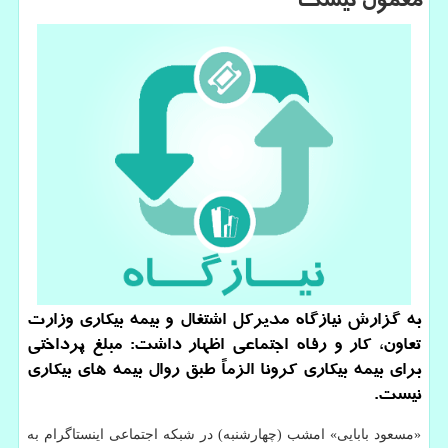
معمول نیست
به گزارش نیازگاه مدیركل اشتغال و بیمه بیكاری وزارت
تعاون، كار و رفاه اجتماعی اظهار داشت: مبلغ پرداختی
برای بیمه بیكاری كرونا الزماً طبق روال بیمه های بیكاری
نیست.
«مسعود بابایی» امشب (چهارشنبه) در شبکه اجتماعی اینستاگرام به