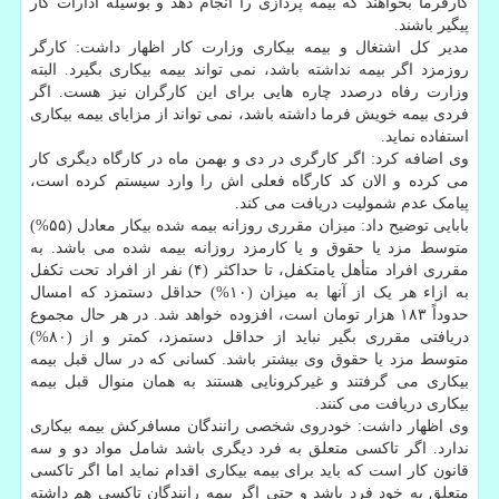
کارفرما بخواهند که بیمه پردازی را انجام دهد و بوسیله ادارات کار
پیگیر باشند.
مدیر کل اشتغال و بیمه بیکاری وزارت کار اظهار داشت: کارگر
روزمزد اگر بیمه نداشته باشد، نمی تواند بیمه بیکاری بگیرد. البته
وزارت رفاه درصدد چاره هایی برای این کارگران نیز هست. اگر
فردی بیمه خویش فرما داشته باشد، نمی تواند از مزایای بیمه بیکاری
استفاده نماید.
وی اضافه کرد: اگر کارگری در دی و بهمن ماه در کارگاه دیگری کار
می کرده و الان کد کارگاه فعلی اش را وارد سیستم کرده است،
پیامک عدم شمولیت دریافت می کند.
بابایی توضیح داد: میزان مقرری روزانه بیمه شده بیکار معادل (۵۵%)
متوسط مزد یا حقوق و یا کارمزد روزانه بیمه شده می باشد. به
مقرری افراد متأهل یامتکفل، تا حداکثر (۴) نفر از افراد تحت تکفل
به ازاء هر یک از آنها به میزان (۱۰%) حداقل دستمزد که امسال
حدوداً ۱۸۳ هزار تومان است، افزوده خواهد شد. در هر حال مجموع
دریافتی مقرری بگیر نباید از حداقل دستمزد، کمتر و از (۸۰%)
متوسط مزد یا حقوق وی بیشتر باشد. کسانی که در سال قبل بیمه
بیکاری می گرفتند و غیرکرونایی هستند به همان منوال قبل بیمه
بیکاری دریافت می کنند.
وی اظهار داشت: خودروی شخصی رانندگان مسافرکش بیمه بیکاری
ندارد. اگر تاکسی متعلق به فرد دیگری باشد شامل مواد دو و سه
قانون کار است که باید برای بیمه بیکاری اقدام نماید اما اگر تاکسی
متعلق به خود فرد باشد و حتی اگر بیمه رانندگان تاکسی هم داشته