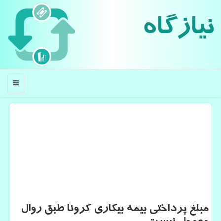
نیازگاه
منو
مبلغ پرداختی بیمه بیكاری كرونا طبق روال