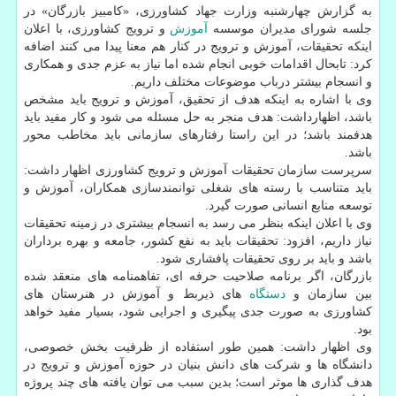
به گزارش چهارشنبه وزارت جهاد کشاورزی، «کامبیز بازرگان» در
جلسه شورای مدیران موسسه
آموزش
و ترویج کشاورزی، با اعلان
اینکه تحقیقات، آموزش و ترویج در کنار هم معنا پیدا می کنند اضافه
کرد: تابحال اقدامات خوبی انجام شده اما نیاز به عزم جدی و همکاری
و انسجام بیشتر درباب موضوعات مختلف داریم.
وی با اشاره به اینکه هدف از تحقیق، آموزش و ترویج باید مشخص
باشد، اظهارداشت: هدف منجر به حل مسئله می شود و کار مفید باید
هدفمند باشد؛ در این راستا رفتارهای سازمانی باید مخاطب محور
باشد.
سرپرست سازمان تحقیقات آموزش و ترویج کشاورزی اظهار داشت:
باید متناسب با رسته های شغلی توانمندسازی همکاران، آموزش و
توسعه منابع انسانی صورت گیرد.
وی با اعلان اینکه بنظر می رسد به انسجام بیشتری در زمینه تحقیقات
نیاز داریم، افزود: تحقیقات باید به نفع کشور، جامعه و بهره برداران
باشد و باید بر روی تحقیقات پافشاری شود.
بازرگان، اگر برنامه صلاحیت حرفه ای، تفاهمنامه های منعقد شده
بین سازمان و
دستگاه
های ذیربط و آموزش در هنرستان های
کشاورزی به صورت جدی پیگیری و اجرایی شود، بسیار مفید خواهد
بود.
وی اظهار داشت: همین طور استفاده از ظرفیت بخش خصوصی،
دانشگاه ها و شرکت های دانش بنیان در حوزه آموزش و ترویج در
هدف گذاری ها موثر است؛ بدین سبب می توان یافته های چند پروژه