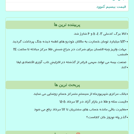
قیمت بیسیم کنوود
پربیننده ترین ها
کالا برگ کدملی 3، 4، 5 و 6 شارژ شد
۱۴۳۰ میلیارد تومان خسارت به مالکان خودرو های لطمه دیده جنگ پرداخت گردید
مهلت واریز وجه الضمان برای شرکت در حراج شمش طلا مرکز مبادله تا ساعت ۲۴
امشب
صنعت بیمه می تواند سهمی فراتر از گذشته در افزایش تاب آوری اقتصادی ایفا
کند
پربحث ترین ها
بانک مرکزی شهریورماه از سیستم متمرکز حسام رونمایی می نماید
قیمت سکه و طلا در بازار آزاد در ۱۲ مرداد ۱۴۰۵
مغایرت باقی مانده حساب های مشتریان تا 17 مرداد رفع می شود
گذر پله نوروز خان کجاست؟