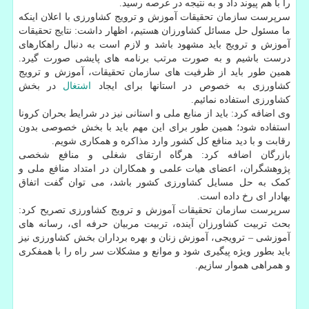
را با هم پیوند داد و به نتیجه در عرصه رسید.
سرپرست سازمان تحقیقات آموزش و ترویج کشاورزی با اعلان اینکه
ما مسئول حل مسائل کشاورزان هستیم، اظهار داشت: نتایج تحقیقات
آموزش و ترویج باید مشهود باشد و لازم است به دنبال راهکارهای
درست باشیم و به صورت مرتب برنامه های پایشی صورت گیرد.
همین طور باید از ظرفیت های سازمان تحقیقات، آموزش و ترویج
کشاورزی به خصوص در استانها برای ایجاد
اشتغال
در بخش
کشاورزی استفاده نمائیم.
وی اضافه کرد: باید از منابع ملی و استانی نیز در شرایط بحران کرونا
استفاده شود؛ همین طور برای این مهم باید با بخش خصوصی بدون
رقابت و با دید منافع کل کشور وارد مذاکره و همکاری شویم.
بازرگان اضافه کرد: هرگاه ارتقای شغلی و منافع شخصی
پژوهشگران، اعضای هیات علمی و همکاران در امتداد منافع ملی و
کمک به حل مسایل کشاورزی کشور باشد، می توان گفت اتفاق
بهادار ای رخ داده است.
سرپرست سازمان تحقیقات آموزش و ترویج کشاورزی تصریح کرد:
بحث تربیت کشاورزان آینده، تربیت مربیان حرفه ای، رسانه های
آموزشی – ترویجی، آموزش زنان و بهره برداران بخش کشاورزی نیز
باید بطور ویژه پیگیری شود و موانع و مشکلات سر راه را با همفکری
و همراهی هموار سازیم.