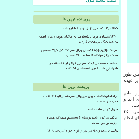
قیمت بیسیم کنوود
پربیننده ترین ها
کالا برگ کدملی 3، 4، 5 و 6 شارژ شد
۱۴۳۰ میلیارد تومان خسارت به مالکان خودرو های لطمه
دیده جنگ پرداخت گردید
مهلت واریز وجه الضمان برای شرکت در حراج شمش
طلا مرکز مبادله تا ساعت ۲۴ امشب
صنعت بیمه می تواند سهمی فراتر از گذشته در
افزایش تاب آوری اقتصادی ایفا کند
هبری و همین طور
ر عهده
پربحث ترین ها
و تنظیم
راهنمای انتخاب پیچ شیروانی سرمته از انواع تا نکات
لیارد دلار برای طرح های احیا و
خرید و قیمت
برق گران نشده است
از طرف دیگر طبق قوانین بودجه ۵۰۰ میلیون دلار برای طرح های آب رسانی به روستاها، ۵۰۰ میلیون دلار برای طرح های آبیاری تحت فشار، ۳۵۰
ی انجام
بانک مرکزی شهریورماه از سیستم متمرکز حسام
رونمایی می نماید
قیمت سکه و طلا در بازار آزاد در ۱۲ مرداد ۱۴۰۵