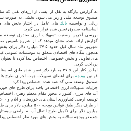
كشاورزی اختصاص یافته است.
به گزارش نیازگاه به نقل از ایسنا، از ارزهای نفتی كه سا
صندوق توسعه ملی واریز می شود، بخشی به صورت تسه
ریالی و بواسطه
بانك
های عامل در اختیار بخش های م
اساسنامه صندوق تعیین شده قرار می گیرد.
بررسی آخرین وضعیت تسهیلات ارزی صندوق توسعه مل
گزارش ارائه شده نشان میدهد كه از شروع تاسیس صندو
شهریور ماه سال قبل حدود ۳۷.۵ میلیارد د
همچون بنگاه های اقتصادی متعلق به موسسات عمومی غیر
های تعاونی و بخش خصوصی اختصاص پیدا كرده تا بعنوان 
پرداخت گردد.
قوانین
بودجه
برای اعطای تسهیلات جهت اجرای طرح های 
صندوق توسعه ملی گذاشته شده اختصاص پیدا كرد.
جزئیات تسهیلات ارزی اختصاص یافته برای طرح های حوزه 
توسعه ارضی كشاورزی استان های خوزستان و ایلام و ۵۰۰ میلیون دلار برای طرح های انتقال آب به اراضی سیستان تخصیص داده شده است.
میلیون دلار برای تكمیل طرح انتقال آب به اراضی سیستان 
شده در بودجه سالانه به بخش های مورد نظر اختصاص پیدا