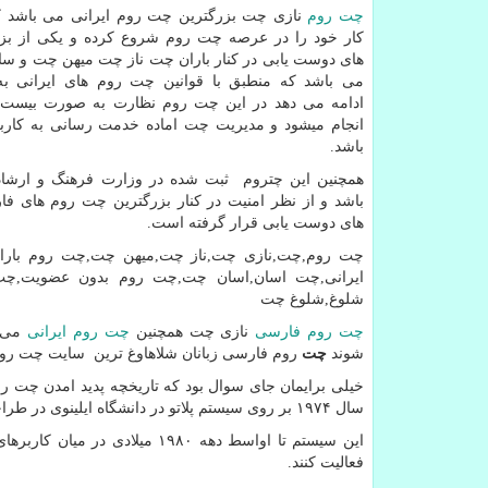
چت روم
کار خود را در عرصه چت روم شروع کرده و یکی از بز
های دوست یابی در کنار باران چت ناز چت میهن چت و سا
می باشد که منطبق با قوانین چت روم های ایرانی به
ادامه می دهد در این چت روم نظارت به صورت بیست 
انجام میشود و مدیریت چت اماده خدمت رسانی به کارب
باشد.
همچنین این چتروم ثبت شده در وزارت فرهنگ و ارشا
باشد و از نظر امنیت در کنار بزرگترین چت روم های ف
های دوست یابی قرار گرفته است.
چت روم,چت,نازی چت,ناز چت,میهن چت,چت روم بارا
ایرانی,چت اسان,اسان چت,چت روم بدون عضویت,چت 
شلوغ,شلوغ چت
چت روم فارسی
نازی چت همچنین
چت روم ایرانی
می ب
شوند
چت
روم فارسی زبانان شلاهاوغ ترین سایت چت روم
خیلی برایمان جای سوال بود که تاریخچه پدید امدن چت روم
سال ۱۹۷۴ بر روی سیستم پلاتو در دانشگاه ایلینوی در طراحی شد.
فعالیت کنند.