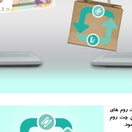
ت روم های
ین چت روم
ود.