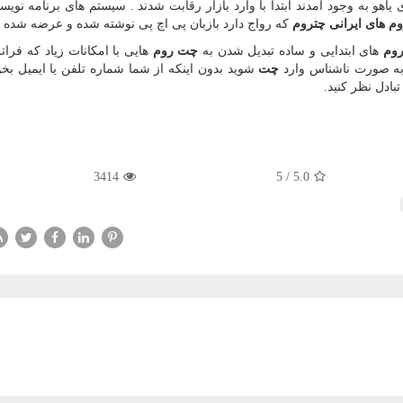
ی یاهو به وجود امدند ابتدا با وارد بازار رقابت شدند
.
سیستم های برنامه نوی
م های ایرانی چتروم
که رواج دارد بازبان پی اچ پی نوشته شده و عرضه شده ا
وم‌
های ابتدایی و ساده تبدیل شدن به
چت روم‌
هایی با امکانات زیاد که فرات
 به صورت ناشناس وارد
چت
شوید بدون اینکه از شما شماره تلفن یا ایمیل بخو
تبادل نظر کنید
.
3414
5
/
5.0