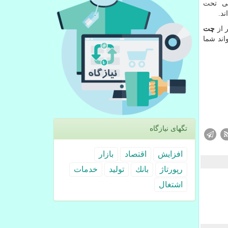
سی تحت
ند.
ر از
چت
اند شما
تگهای نیازگاه
افزایش
اقتصاد
بازار
رپورتاژ
بانك
تولید
خدمات
اشتغال