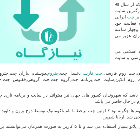
نازی چت بزرگترین چت روم ایرانی می باشد که از سال 90
رگترین سایت
یر
چت
ایرانی
 فعالیت خود
وچهار ساعته
ران عزیز می
د اسلامی می
ارسی و سایت
ن,چت روم
فارسی,
چت فارسی
,عسل چت,
چتروم
,دوستیابی,باران چت,چترو
روم انلاین,سایت چت,برنامه چت,گروه
چت
,
چت
گروهی,ققنوس
چت
,چ
اشد که شهروندان کشور های جهان نیز میتوانند در سایت و برنامه نازی
 در حال حاظر می باشد.
 ها چگونه بود ؟ اولین چت برخط با نام تاکوماتیک توسط دوج برون و داوید آ
اربانا شمپین
این سیستم تا اواسط دهه ۱۹۸۰ میلادی در میان کاربرهای پلاتو بسیار استفاده می شد و تا ۵ کاربر به صورت همزمان 