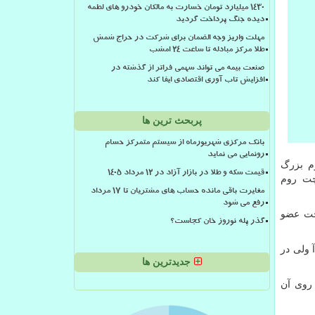
۱۴۳۰ میلیارد تومان خسارت به مالکان خودرو های لطمه
دیده جنگ پرداخت گردید
مهلت واریز وجه الضمان برای شرکت در حراج شمش
طلا مرکز مبادله تا ساعت ۲۴ امشب
صنعت بیمه می تواند سهمی فراتر از گذشته در
افزایش تاب آوری اقتصادی ایفا کند
پربحث ترین ها
بانک مرکزی شهریورماه از سیستم متمرکز حسام
رونمایی می نماید
م
بزرگ
قیمت سکه و طلا در بازار آزاد در ۱۲ مرداد ۱۴۰۵
ت روم
مغایرت باقی مانده حساب های مشتریان تا 17 مرداد
رفع می شود
 چت عضو
گذر پله نوروز خان کجاست؟
 ولی در
جدیدترین ها
می‌توانستند بر روی آن