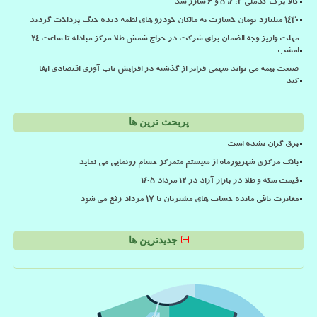
کالا برگ کدملی 3، 4، 5 و 6 شارژ شد
۱۴۳۰ میلیارد تومان خسارت به مالکان خودرو های لطمه دیده جنگ پرداخت گردید
مهلت واریز وجه الضمان برای شرکت در حراج شمش طلا مرکز مبادله تا ساعت ۲۴
امشب
صنعت بیمه می تواند سهمی فراتر از گذشته در افزایش تاب آوری اقتصادی ایفا
کند
پربحث ترین ها
برق گران نشده است
بانک مرکزی شهریورماه از سیستم متمرکز حسام رونمایی می نماید
قیمت سکه و طلا در بازار آزاد در ۱۲ مرداد ۱۴۰۵
مغایرت باقی مانده حساب های مشتریان تا 17 مرداد رفع می شود
جدیدترین ها