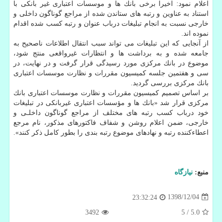
اعلام نمود: اخیرا برخی بانك ها و موسسات اعتباری غیر بانكی با
استناد به عناوین و رتبه های ستاندن شده از مراجع گوناگون داخلی و
خارجی نسبت به انجام تبلیغات درباب عنوان و رتبه كسب شده اقدام
نموده اند.
از آنجایی كه این تبلیغات می تواند سبب انتقال اطلاعات ناصحیح به
جامعه شده و به برداشت ها و انتظارات غیرواقعی منتج شود،
موضوع در بانك مركزی مورد رسیدگی قرار گرفت و در نهایت، در
سی و هفتمین جلسه كمیسیون مقررات و نظارت موسسات اعتباری
بانك مركزی بررسی گردید.
بر اساس تصمیم كمیسیون مقررات و نظارت موسسات اعتباری بانك
مركزی قرار شد «بانك ها و مؤسسات اعتباری غیربانكی در تبلیغات
خود درباب كسب رتبه های مختلف از مراجع گوناگون داخلـی و
خارجی، ضمن اعلام روشن و شفاف فاكتورهای مذكور، نام مرجع
اعطاءكننده رتبه و نهادهای موضوع رتبه بندی را بطور كامل ذكر كنند».
منبع:
نیازگاه
1398/12/04
23:32:24
3492
5
/
5.0