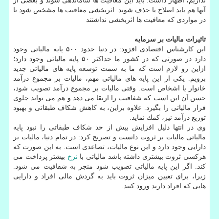
نداریم، اظهار داشت: باید این معافیت ها ساماندهی شوند و بعضی از
آنها هم باید اصلاح یا حذف شوند. اثربخشی معافیت ها مشخص شود تا
در مواردی كه معافیت ها اثربخشی نداشتند
تاثیرات مالیات بر سرمایه
این كارشناس اقتصادی افزود: در دنیا حدود ۵۰۰ پایه مالیاتی وجود
دارد در صورتی كه در كشور ما حداكثر ۵۰ پایه مالیاتی وجود دارد؛
ازاین رو لازم است كه ما به سمت توسعه پایه های مالیاتی جدید
برویم. یكی از این پایه های مالیاتی مهم، مالیات بر مجموع درآمد
خانوار یا اشخاص است. وقتی مالیات بر مجموع درآمد تصویب شود،
حسن آن این است كه شفافیت را ارتقا می دهد و هم می تواند جلوی
فرار مالیاتی را بگیرد. علاوه براین، به كاهش شكاف طبقاتی و بهبود
توزیع درآمد نیز، كمك نماید.
وی در انتها دلیل افزایش بیش از حد شكاف طبقاتی را نبود پایه
مالیاتی مالیات بر ثروت دانست و تصریح كرد: در تمام دنیا، مالیات بر
دارایی وجود دارد و این نوع مالیات، تصاعدی است. به این صورت كه
هركسی ثروت بیشتری داشته باشد مالیاتی با
نرخ
بیشتر پرداخت می
كند. اگر این پایه مالیاتی تصویب شود منجر به شفافیت می شود.
زیرا، برای تعیین میزان ثروت باید به گردش مالی افراد و دارایی
هایی كه افراد دارند ورود كنند.