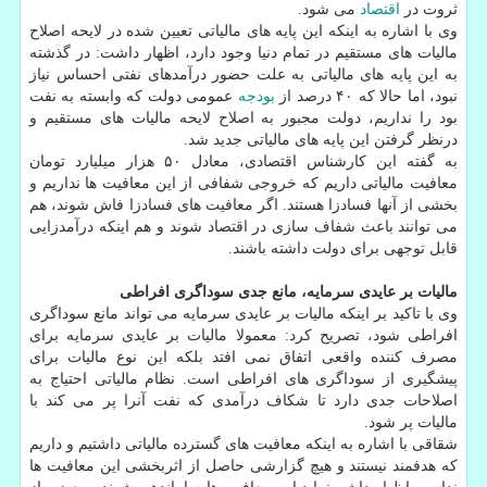
ثروت در
اقتصاد
می شود.
وی با اشاره به اینكه این پایه های مالیاتی تعیین شده در لایحه اصلاح
مالیات های مستقیم در تمام دنیا وجود دارد، اظهار داشت: در گذشته
به این پایه های مالیاتی به علت حضور درآمدهای نفتی احساس نیاز
نبود، اما حالا كه ۴۰ درصد از
بودجه
عمومی دولت كه وابسته به نفت
بود را نداریم، دولت مجبور به اصلاح لایحه مالیات های مستقیم و
درنظر گرفتن این پایه های مالیاتی جدید شد.
به گفته این كارشناس اقتصادی، معادل ۵۰ هزار میلیارد تومان
معافیت مالیاتی داریم كه خروجی شفافی از این معافیت ها نداریم و
بخشی از آنها فسادزا هستند. اگر معافیت های فسادزا فاش شوند، هم
می توانند باعث شفاف سازی در اقتصاد شوند و هم اینكه درآمدزایی
قابل توجهی برای دولت داشته باشند.
مالیات بر عایدی سرمایه، مانع جدی سوداگری افراطی
وی با تاكید بر اینكه مالیات بر عایدی سرمایه می تواند مانع سوداگری
افراطی شود، تصریح كرد: معمولا مالیات بر عایدی سرمایه برای
مصرف كننده واقعی اتفاق نمی افتد بلكه این نوع مالیات برای
پیشگیری از سوداگری های افراطی است. نظام مالیاتی احتیاج به
اصلاحات جدی دارد تا شكاف درآمدی كه نفت آنرا پر می كند با
مالیات پر شود.
شقاقی با اشاره به اینكه معافیت های گسترده مالیاتی داشتیم و داریم
كه هدفمند نیستند و هیچ گزارشی حاصل از اثربخشی این معافیت ها