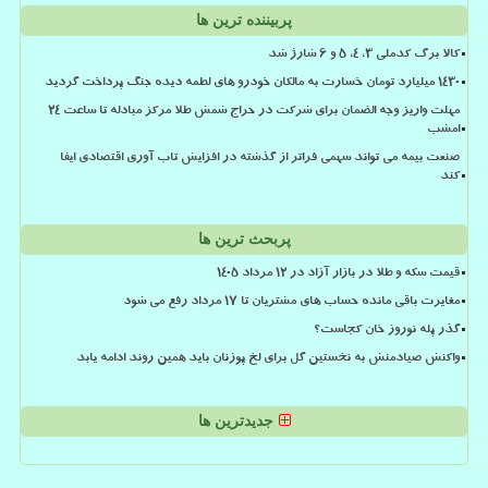
پربیننده ترین ها
کالا برگ کدملی 3، 4، 5 و 6 شارژ شد
۱۴۳۰ میلیارد تومان خسارت به مالکان خودرو های لطمه دیده جنگ پرداخت گردید
مهلت واریز وجه الضمان برای شرکت در حراج شمش طلا مرکز مبادله تا ساعت ۲۴
امشب
صنعت بیمه می تواند سهمی فراتر از گذشته در افزایش تاب آوری اقتصادی ایفا
کند
پربحث ترین ها
قیمت سکه و طلا در بازار آزاد در ۱۲ مرداد ۱۴۰۵
مغایرت باقی مانده حساب های مشتریان تا 17 مرداد رفع می شود
گذر پله نوروز خان کجاست؟
واکنش صیادمنش به نخستین گل برای لخ پوزنان باید همین روند ادامه یابد
جدیدترین ها