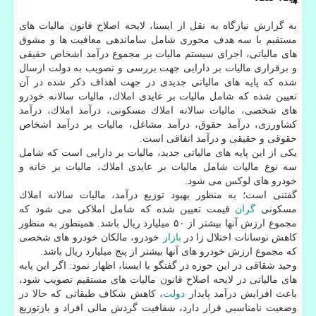
به گزارش نیازگاه به نقل از ایسنا، لایحه اصلاح قانون مالیات های
مستقیم با سه هدف محوری شامل ساماندهی معافیت ها و مشوق
های مالیاتی، اجرای سیستم مالیات بر مجموع درآمد اشخاص حقیقی
و برقراری مالیات بر دارایی جهت بررسی و تصویب به دولت ارسال
شده كه پایه های مالیاتی جدیدی در جهت اهداف ذكر شده در آن
تعیین شده كه شامل مالیات بر عایدی املاك، مالیات سالانه خودرو
های شخصی، مالیات سالانه املاك مسكونی، درآمد املاك، درآمد
كشاورزی، درآمد حقوق، درآمد مشاغل، مالیات بر درآمد اشخاص
حقوقی و حقیقی و درآمد اتفاقی است.
یكی از این پایه های مالیاتی جدید، مالیات بر دارایی است كه شامل
سه نوع مالیات شامل مالیات بر عایدی املاك، مالیات بر خانه و
خودرو های لوكس می شود.
گفتنی است؛ به منظور بهبود توزیع درآمد، مالیات سالانه املاك
مسكونی
گران
قیمت تعیین شده كه شامل املاكی می شود كه
مجموع ارزش آنها بیشتر از ۵۰ میلیارد ریال باشد. همینطور به منظور
كاهش نوسانات اختلال زا در
بازار
خودرو، مالكان خودرو های شخصی
كه مجموع ارزش خودرو های آنها بیشتر از پنج میلیارد ریال باشد.
وحید شقاقی در این حوزه در گفتگو با ایسنا، اظهار نمود: اگر این پایه
های مالیاتی در لایحه اصلاح قانون مالیات های مستقیم تصویب شود،
باعث افزایش درآمد پایدار
دولت
، كاهش شكاف طبقاتی كه حالا در
وضعیت نامناسبی قرار دارد، شفافیت گردش مالی افراد و بازتوزیع